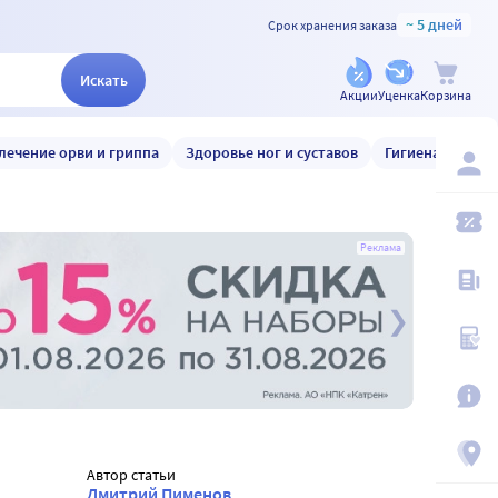
~ 5 дней
Срок хранения заказа
Искать
Акции
Уценка
Корзина
лечение орви и гриппа
Здоровье ног и суставов
Гигиена и уход
Реклама
Автор статьи
Дмитрий Пименов