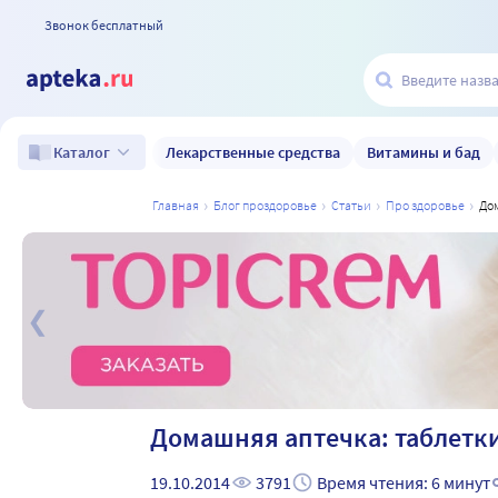
Звонок бесплатный
Лекарственные средства
Витамины и бад
Каталог
главная
блог проздоровье
статьи
про здоровье
д
а
Домашняя аптечка: таблетки
19.10.2014
3791
Время чтения: 6 минут