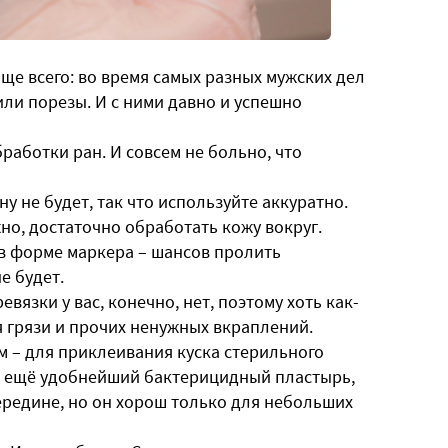
аще всего: во время самых разных мужских дел
ли порезы. И с ними давно и успешно
работки ран. И совсем не больно, что
ну не будет, так что используйте аккуратно.
но, достаточно обработать кожу вокруг.
а в форме маркера – шансов пролить
е будет.
вязки у вас, конечно, нет, поэтому хоть как-
я грязи и прочих ненужных вкраплений.
м – для приклеивания куска стерильного
ть ещё удобнейший бактерицидный пластырь,
середине, но он хорош только для небольших