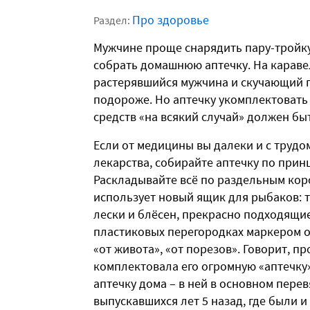
Про здоровье
Раздел:
Мужчине проще снарядить пару-тройку
собрать домашнюю аптечку. На каравелл
растерявшийся мужчина и скучающий 
подороже. Но аптечку укомплектоват
средств «на всякий случай» должен быт
Если от медицины вы далеки и с трудом
лекарства, собирайте аптечку по принци
Раскладывайте всё по раздельным кор
использует новый ящик для рыбаков: т
лески и блёсен, прекрасно подходящие 
пластиковых перегородках маркером он
«от живота», «от порезов». Говорит, п
комплектовала его огромную «аптечку
аптечку дома – в ней в основном перев
выпускавшихся лет 5 назад, где были 