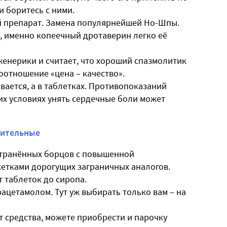
 боритесь с ними.
ой препарат. Замена популярнейшей Но-Шпы.
е, именно копеечный дротаверин легко её
 дженерики и считает, что хороший спазмолитик
оотношение «цена – качество».
вается, а в таблетках. Противопоказаний
их условиях унять сердечные боли может
лительные
странённых борцов с повышенной
кетками дорогущих заграничных аналогов.
т таблеток до сиропа.
арацетамолом. Тут уж выбирать только вам – на
яют средства, можете приобрести и парочку