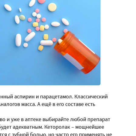
нный аспирин и парацетамол. Классический
алогов масса. А ещё в его составе есть
ово и уже в аптеке выбирайте любой препарат
 будет адекватным. Кеторолак – мощнейшее
я с зубной болью, но часто его применять не