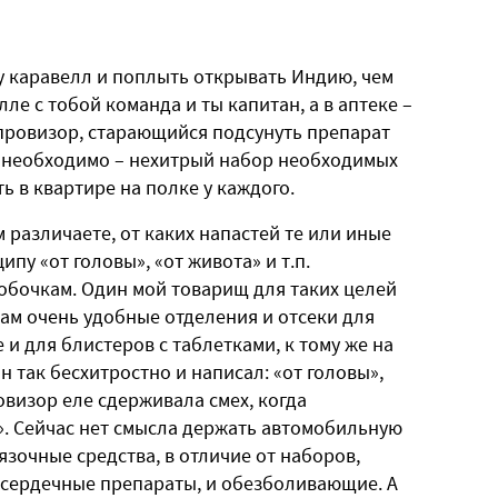
 каравелл и поплыть открывать Индию, чем
е с тобой команда и ты капитан, а в аптеке –
провизор, старающийся подсунуть препарат
ь необходимо – нехитрый набор необходимых
ь в квартире на полке у каждого.
 различаете, от каких напастей те или иные
пу «от головы», «от живота» и т.п.
обочкам. Один мой товарищ для таких целей
ам очень удобные отделения и отсеки для
и для блистеров с таблетками, к тому же на
 так бесхитростно и написал: «от головы»,
ровизор еле сдерживала смех, когда
». Сейчас нет смысла держать автомобильную
язочные средства, в отличие от наборов,
и сердечные препараты, и обезболивающие. А