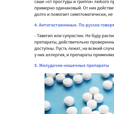
саше «от простуды и гриппа» любого п
примерно одинаковый. От них действит
долго и помогает симптоматически, не
4. Антигистаминные. По-русски говоря
- Тавегил или супрастин. Не буду расп
препараты, действительно проверенны
доступны. Пусть лежат, на всякий случ
у них аллергия, и препараты применя
5. Желудочно-кишечные препараты