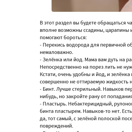
В этот раздел вы будете обращаться ч
вполне возможны ссадины, царапины и
помогают бороться:
- Перекись водорода для первичной об
немаловажно.
- Зелёнка или йод. Мама вам дуть на ра
Непосредственно на порез лить не нуж
Кстати, очень удобны и йод, и зелёнк
совершенно не оттираемую жидкость н
- Бинт. Лучше стерильный. Навыков пере
нибудь, но закройте рану от попадани
- Пластырь. Небактерицидный, рулоно
бинта пластырем. Навыков-то нет. Ес
да, тот самый, с зелёной полоской по
повреждений.