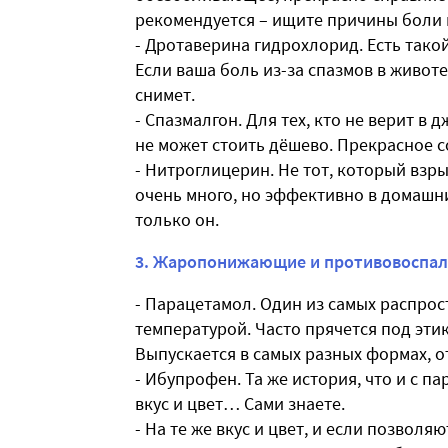
рекомендуется – ищите причины боли и
- Дротаверина гидрохлорид. Есть так
Если ваша боль из-за спазмов в живот
снимет.
- Спазмалгон. Для тех, кто не верит в
не может стоить дёшево. Прекрасное с
- Нитроглицерин. Не тот, который взры
очень много, но эффективно в домашн
только он.
3. Жаропонижающие и противовоспа
- Парацетамол. Один из самых распро
температурой. Часто прячется под эти
Выпускается в самых разных формах, о
- Ибупрофен. Та же история, что и с п
вкус и цвет… Сами знаете.
- На те же вкус и цвет, и если позвол