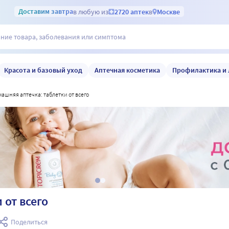
Доставим
завтра
в любую из
2720 аптек
в
Москве
Красота и базовый уход
Аптечная косметика
Профилактика и 
омашняя аптечка: таблетки от всего
 от всего
Поделиться