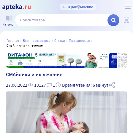
завтра
в
Москве
Каталог
главная
блог проздоровье
статьи
про здоровье
смайлики и их лечение
а
Реклама
СМАйлики и их лечение
27.06.2022
13127
1
Время чтения: 6 минут