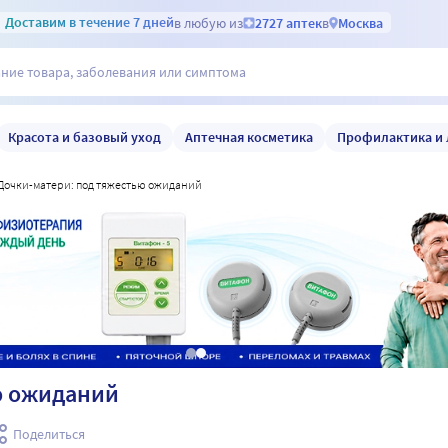
Доставим
в течение 7 дней
в любую из
2727 аптек
в
Москва
Красота и базовый уход
Аптечная косметика
Профилактика и 
дочки-матери: под тяжестью ожиданий
ю ожиданий
Поделиться