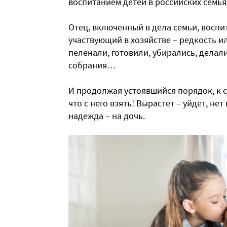
воспитанием детей в российских семья
Отец, включенный в дела семьи, восп
участвующий в хозяйстве – редкость и
пеленали, готовили, убирались, делал
собрания…
И продолжая устоявшийся порядок, к с
что с него взять! Вырастет – уйдет, н
надежда – на дочь.