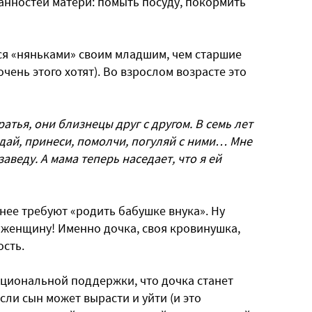
анностей матери: помыть посуду, покормить
ся «няньками» своим младшим, чем старшие
очень этого хотят). Во взрослом возрасте это
атья, они близнецы друг с другом. В семь лет
дай, принеси, помолчи, погуляй с ними… Мне
заведу. А мама теперь наседает, что я ей
 нее требуют «родить бабушке внука». Ну
ю женщину! Именно дочка, своя кровинушка,
ость.
оциональной поддержки, что дочка станет
сли сын может вырасти и уйти (и это