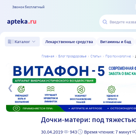
Звонок бесплатный
Лекарственные средства
Витамины и бад
Каталог
главная
блог проздоровье
статьи
про психологию
а
Дочки-матери: под тяжесть
30.04.2019
943
Время чтения: 7 минут