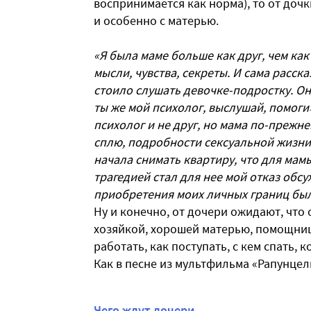
воспринимается как норма), то от доч
и особенно с матерью.
«Я была маме больше как друг, чем как
мысли, чувства, секреты. И сама расска
стоило слушать девочке-подростку. Он
ты же мой психолог, выслушай, помоги»
психолог и не друг, но мама по-прежнем
сплю, подробности сексуальной жизни. 
начала снимать квартиру, что для мам
трагедией стал для нее мой отказ обс
приобретения моих личных границ был
Ну и конечно, от дочери ожидают, что 
хозяйкой, хорошей матерью, помощницей
работать, как поступать, с кем спать,
Как в песне из мультфильма «Рапунцель
Чего ждут дочери