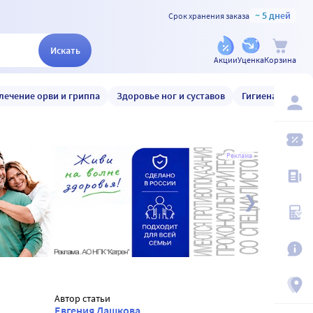
~ 5 дней
Срок хранения заказа
Искать
Акции
Уценка
Корзина
лечение орви и гриппа
Здоровье ног и суставов
Гигиена и уход
Реклама
Автор статьи
Евгения Дашкова