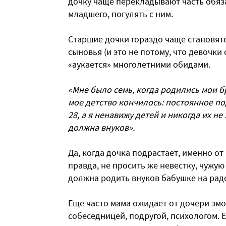
дочку чаще перекладывают часть обяз
младшего, погулять с ним.
Старшие дочки гораздо чаще становят
сыновья (и это не потому, что девочки 
«аукается» многолетними обидами.
«Мне было семь, когда родились мои бр
мое детство кончилось: постоянное по
28, а я ненавижу детей и никогда их не 
должна внуков».
Да, когда дочка подрастает, именно от
правда, не просить же невестку, чужу
должна родить внуков бабушке на рад
Еще часто мама ожидает от дочери эм
собеседницей, подругой, психологом. Е