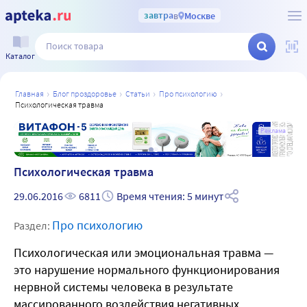
завтра
в
Москве
Каталог
главная
блог проздоровье
статьи
про психологию
психологическая травма
а
Реклама
Психологическая травма
29.06.2016
6811
Время чтения: 5 минут
Про психологию
Раздел:
Психологическая или эмоциональная травма —
это нарушение нормального функционирования
нервной системы человека в результате
массированного воздействия негативных