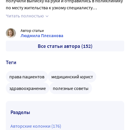
получили выписку на руки и отправились в поликлинику
по месту жительства к узкому специалисту
(эндокринологу). 20.10 заходили к эндокринологу, но он
Читать полностью
оформлять ни госпитализацию, ни продление
больничного не предложил. Больничный продлил
Автор статьи
онколог, на прием к которому попали только 23.10 -
Людмила Плеханова
были выходные. В декабре обнаружили, что была
Все статьи автора (152)
пометка о нарушении режима - неявка к врачу. В
результате дальнейшие больничные оплачивались по
Теги
минимуму. Есть ли шанс оспорить нарушение и добиться
перерасчета больничных?
права пациентов
медицинский юрист
здравоохранение
полезные советы
Разделы
Авторские колонки (176)