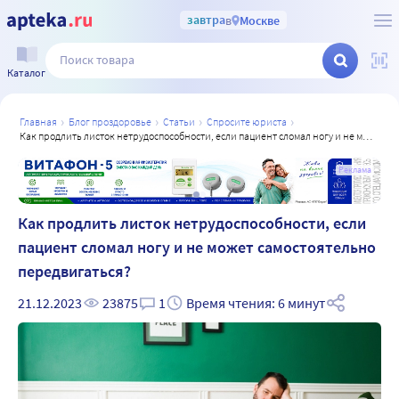
завтра
в
Москве
Каталог
главная
блог проздоровье
статьи
спросите юриста
как продлить листок нетрудоспособности, если пациент сломал ногу и не может самостоятельно передвигаться?
а
Реклама
Как продлить листок нетрудоспособности, если
пациент сломал ногу и не может самостоятельно
передвигаться?
21.12.2023
23875
1
Время чтения: 6 минут