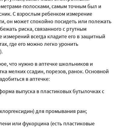
метрами-полосками, самым точным был и
сник. С взрослым ребенком измерение
ти, он может спокойно посидеть или полежать
бежать риска, связанного с ртутным
ле измерений всегда кладите его в защитный
тах, где его можно легко уронить
).
рое, что нужно в аптечке школьников и
ка мелких ссадин, порезов, ранок. Основной
адобиться в аптечке:
форма выпуска в пластиковых бутылочках с
 хлоргексидин) для промывания ран;
елени или фукорцина (есть пластиковые