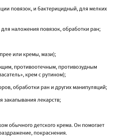
ции повязок, и бактерицидный, для мелких
, для наложения повязок, обработки ран;
прее или кремы, мази);
яющим, противоотечным, противозудным
асатель», крем с рутином);
оров, обработки ран и других манипуляций;
ля закапывания лекарств;
ом обычного детского крема. Он помогает
 раздражение, покраснения.