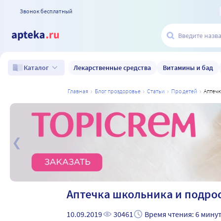
Звонок бесплатный
Лекарственные средства
Витамины и бад
Каталог
главная
блог проздоровье
статьи
про детей
аптеч
а
Аптечка школьника и подро
10.09.2019
30461
Время чтения: 6 мину