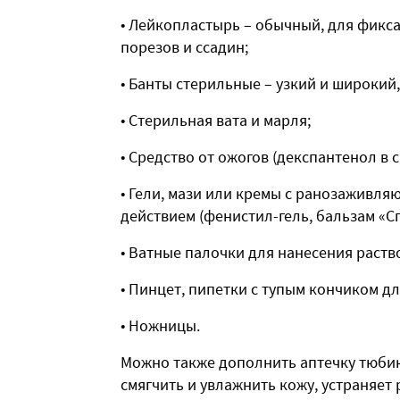
• Лейкопластырь – обычный, для фикса
порезов и ссадин;
• Банты стерильные – узкий и широкий
• Стерильная вата и марля;
• Средство от ожогов (декспантенол в с
• Гели, мази или кремы с ранозаживл
действием (фенистил-гель, бальзам «Сп
• Ватные палочки для нанесения раств
• Пинцет, пипетки с тупым кончиком д
• Ножницы.
Можно также дополнить аптечку тюбик
смягчить и увлажнить кожу, устраняет