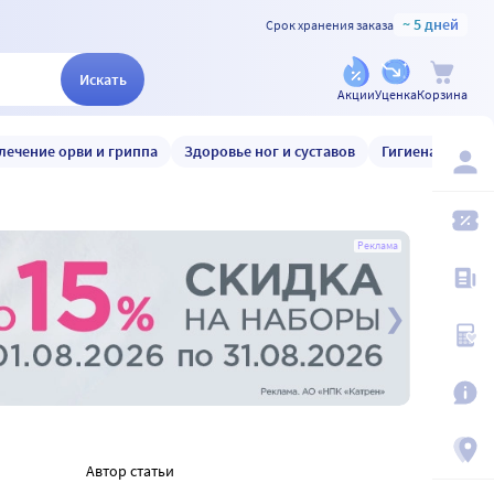
~ 5 дней
Срок хранения заказа
Искать
Акции
Уценка
Корзина
лечение орви и гриппа
Здоровье ног и суставов
Гигиена и уход
Реклама
Автор статьи