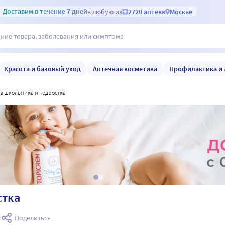
Доставим
в течение 7 дней
в любую из
2720 аптек
в
Москве
Красота и базовый уход
Аптечная косметика
Профилактика и 
ка школьника и подростка
стка
т
Поделиться