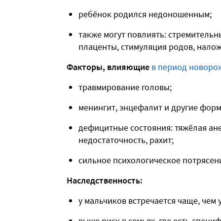
ребёнок родился недоношенным;
также могут повлиять: стремительн
плаценты, стимуляция родов, нало
Факторы, влияющие
в период новоро
травмирование головы;
менингит, энцефалит и другие фор
дефицитные состояния: тяжёлая ан
недостаточность, рахит;
сильное психологическое потрясени
Наследственность:
у мальчиков встречается чаще, чем у
выше риск в семьях, где есть специ