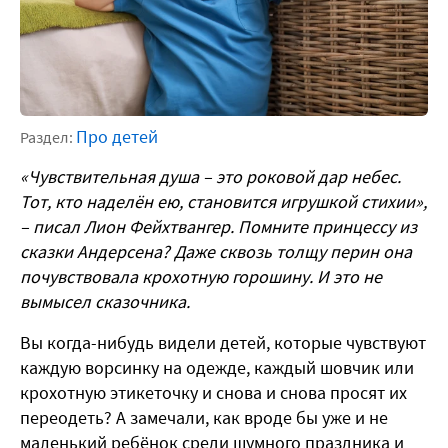
Про детей
Раздел:
«Чувствительная душа – это роковой дар небес.
Тот, кто наделён ею, становится игрушкой стихии»,
– писал Лион Фейхтвангер. Помните принцессу из
сказки Андерсена? Даже сквозь толщу перин она
почувствовала крохотную горошину. И это не
вымысел сказочника.
Вы когда-нибудь видели детей, которые чувствуют
каждую ворсинку на одежде, каждый шовчик или
крохотную этикеточку и снова и снова просят их
переодеть? А замечали, как вроде бы уже и не
маленький ребёнок среди шумного праздника и