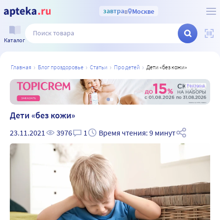
завтра
в
Москве
Каталог
главная
блог проздоровье
статьи
про детей
дети «без кожи»
а
Реклама
Дети «без кожи»
23.11.2021
3976
1
Время чтения: 9 минут