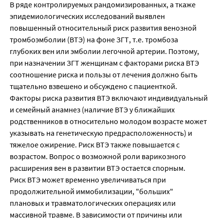
В ряде контролируемых рандомизированных, а ткаже
эпидемиологических исследований выявлен
повышенный относительный риск развития венозной
тромбоэмболии (ВТЭ) на фоне ЗГТ, т.е. тромбоза
глубоких вен или эмболии легочной артерии. Поэтому,
при назначении ЗГТ женщинам с факторами риска ВТЭ
соотношение риска и пользы от лечения должно быть
тщательно взвешено и обсуждено с пациенткой.
Факторы риска развития ВТЭ включают индивидуальный
и семейный анамнез (наличие ВТЭ у ближайших
родственников в относительно молодом возрасте может
указывать на генетическую предрасположенность) и
тяжелое ожирение. Риск ВТЭ также повышается с
возрастом. Вопрос о возможной роли варикозного
расширения вен в развитии ВТЭ остается спорным.
Риск ВТЭ может временно увеличиваться при
продолжительной иммобилизации, "больших"
плановых и травматологических операциях или
массивной травме. В зависимости от причины или