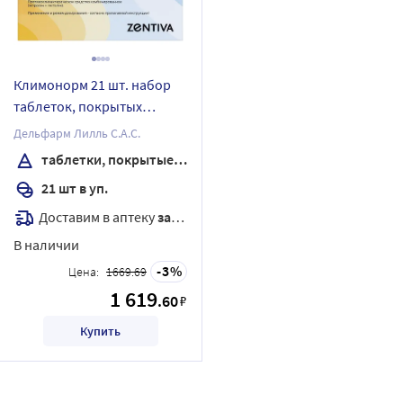
Климонорм 21 шт. набор
таблеток, покрытых
пленочной оболочкой
Дельфарм Лилль С.А.С.
таблетки, покрытые пленочной оболочкой
21 шт в уп.
Доставим в аптеку
завтра
В наличии
3
Цена:
1669.69
1 619
.60
₽
Купить