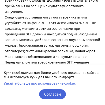
возникновению хлоазмы должны избегать длительного
пребывания на солнце или ультрафиолетового
излучения.
Следующие состояния могут могут возникать или
усугубляться на фоне ЗГТ. Хотя их взаимосвязь с ЗГТ не
доказана, женщины с этими состояниями при
проведении ЗГТ должны находиться под наблюдением
врача: эпилепсия; доброкачественная опухоль молочной
железы; бронхиальная астма; мигрень; порфирия;
отосклероз; системная красная волчанка, малая хорея.
Медицинское обследование и консультирование
Перед началом или возобновлением ЗГТ женщине
рекомендуется пройти тщательное общемедицинское и
Куки необходимы для более удобного посещения сайтов.
гинекологическое обследование (включая
Мы используем куки для вашего комфорта!
исследование молочных желез и цитологическое
Узнайте больше про использование cookie.
исследование цервикальной слизи), исключить
беременность. Кроме того, следует исключить
Согласен
нарушения системы свертывания крови. Периодически
следует проводить контрольные обследования.
Корзина
Вход / Регистрация