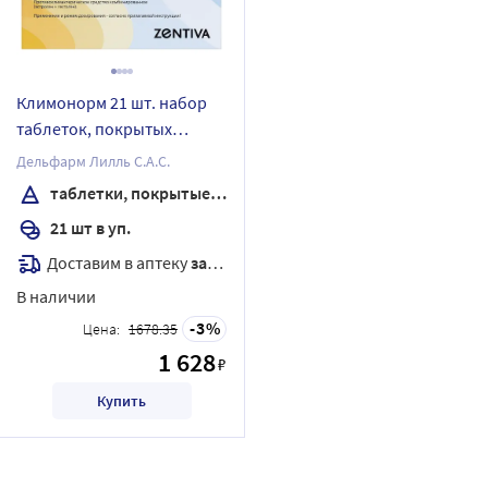
Климонорм 21 шт. набор
таблеток, покрытых
пленочной оболочкой
Дельфарм Лилль С.А.С.
таблетки, покрытые пленочной оболочкой
21 шт в уп.
Доставим в аптеку
завтра
В наличии
3
Цена:
1678.35
1 628
₽
Купить