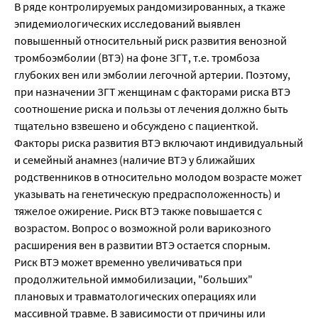
В ряде контролируемых рандомизированных, а ткаже
эпидемиологических исследований выявлен
повышенный относительный риск развития венозной
тромбоэмболии (ВТЭ) на фоне ЗГТ, т.е. тромбоза
глубоких вен или эмболии легочной артерии. Поэтому,
при назначении ЗГТ женщинам с факторами риска ВТЭ
соотношение риска и пользы от лечения должно быть
тщательно взвешено и обсуждено с пациенткой.
Факторы риска развития ВТЭ включают индивидуальный
и семейный анамнез (наличие ВТЭ у ближайших
родственников в относительно молодом возрасте может
указывать на генетическую предрасположенность) и
тяжелое ожирение. Риск ВТЭ также повышается с
возрастом. Вопрос о возможной роли варикозного
расширения вен в развитии ВТЭ остается спорным.
Риск ВТЭ может временно увеличиваться при
продолжительной иммобилизации, "больших"
плановых и травматологических операциях или
массивной травме. В зависимости от причины или