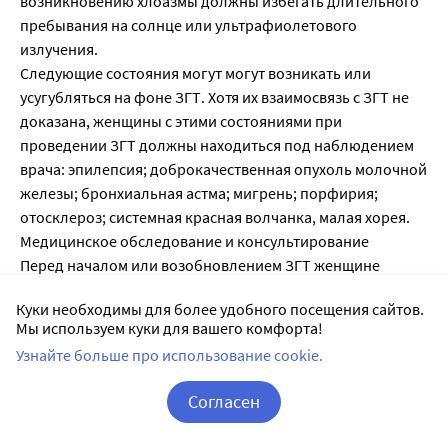
возникновению хлоазмы должны избегать длительного
пребывания на солнце или ультрафиолетового
излучения.
Следующие состояния могут могут возникать или
усугубляться на фоне ЗГТ. Хотя их взаимосвязь с ЗГТ не
доказана, женщины с этими состояниями при
проведении ЗГТ должны находиться под наблюдением
врача: эпилепсия; доброкачественная опухоль молочной
железы; бронхиальная астма; мигрень; порфирия;
отосклероз; системная красная волчанка, малая хорея.
Медицинское обследование и консультирование
Перед началом или возобновлением ЗГТ женщине
рекомендуется пройти тщательное общемедицинское и
Куки необходимы для более удобного посещения сайтов.
гинекологическое обследование (включая
Мы используем куки для вашего комфорта!
исследование молочных желез и цитологическое
Узнайте больше про использование cookie.
исследование цервикальной слизи), исключить
беременность. Кроме того, следует исключить
Согласен
нарушения системы свертывания крови. Периодически
следует проводить контрольные обследования.
Корзина
Вход / Регистрация