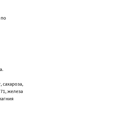
 по
а.
, сахароза,
171, железа
магния