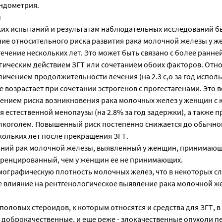
эндометрия.
ы
их испытаний и результатам наблюдательных исследований б
ие относительного риска развития рака молочной железы у ж
ечение нескольких лет. Это может быть связано с более ранне
гическим действием ЗГТ или сочетанием обоих факторов. Отн
еличением продолжительности лечения (на 2.3 с,о за год испол
возрастает при сочетании эстрогенов с прогестагенами. Это 
чением риска возникновения рака молочных желез у женщин с
 естественной менопаузы (на 2.8% за год задержки), а также 
лкоголем. Повышенный риск постепенно снижается до обычног
кольких лет после прекращения ЗГТ.
ний рак молочной железы, выявленный у женщин, принимающ
ренцированный, чем у женщин ее не принимающих.
мографическую плотность молочных желез, что в некоторых сл
е влияние на рентгенологическое выявление рака молочной ж
оловых стероидов, к которым относятся и средства для ЗГТ, в
доброкачественные, и еще реже - злокачественные опухоли пе