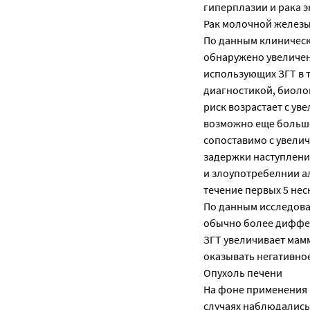
гиперплазии и рака 
Рак молочной желез
По данным клиническ
обнаружено увеличен
использующих ЗГТ в т
диагностикой, биоло
риск возрастает с ув
возможно еще больше 
сопоставимо с увели
задержки наступления
и злоупотребелнии а
течение первых 5 нес
По данным исследова
обычно более диффе
ЗГТ увеличивает мам
оказывать негативно
Опухоль печени
На фоне применения п
случаях наблюдались 