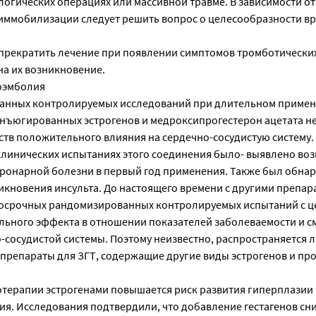
логических операциях или массивной травме. В зависимости о
ммобилизации следует решить вопрос о целесообразности в
прекратить лечение при появлении симптомов тромботически
на их возникновение.
оэмболия
ванных контролируемых исследований при длительном приме
ъюгированных эстрогенов и медроксипрогестерон ацетата н
ств положительного влияния на сердечно-сосудистую систему.
инических испытаниях этого соединения было- выявлено во
оронарной болезни в первый год применения. Также был обна
икновения инсульта. До настоящего времени с другими препар
госрочных рандомизированных контролируемых испытаний с 
ьного эффекта в отношении показателей заболеваемости и с
сосудистой системы. Поэтому неизвестно, распространяется л
препараты для ЗГТ, содержащие другие виды эстрогенов и про
терапии эстрогенами повышается риск развития гиперплазии
я. Исследования подтвердили, что добавление гестагенов сн