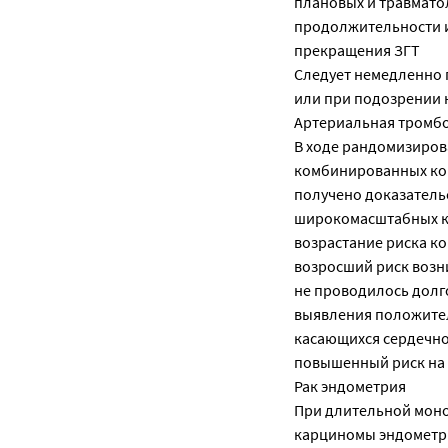
плановых и травмато
продолжительности и
прекращения ЗГТ
Следует немедленно 
или при подозрении 
Артериальная тромб
В ходе рандомизиро
комбинированных кон
получено доказатель
широкомасштабных кл
возрастание риска к
возросший риск возн
не проводилось дол
выявления положител
касающихся сердечно-
повышенный риск на 
Рак эндометрия
При длительной моно
карциномы эндометри