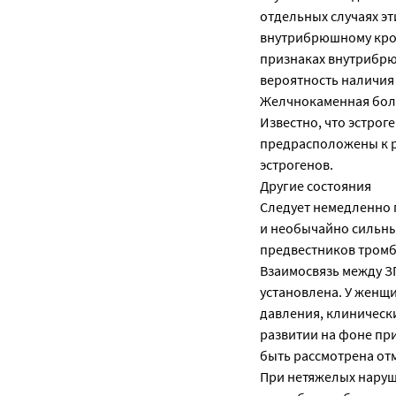
отдельных случаях э
внутрибрюшному кров
признаках внутрибрю
вероятность наличия
Желчнокаменная бол
Известно, что эстро
предрасположены к р
эстрогенов.
Другие состояния
Следует немедленно 
и необычайно сильны
предвестников тромб
Взаимосвязь между З
установлена. У женщ
давления, клинически
развитии на фоне пр
быть рассмотрена от
При нетяжелых наруш