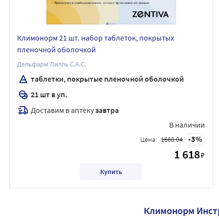
Климонорм 21 шт. набор таблеток, покрытых
пленочной оболочкой
Дельфарм Лилль С.А.С.
таблетки, покрытые пленочной оболочкой
21 шт в уп.
Доставим в аптеку
завтра
В наличии
3
Цена:
1668.04
1 618
₽
Купить
Климонорм Инст