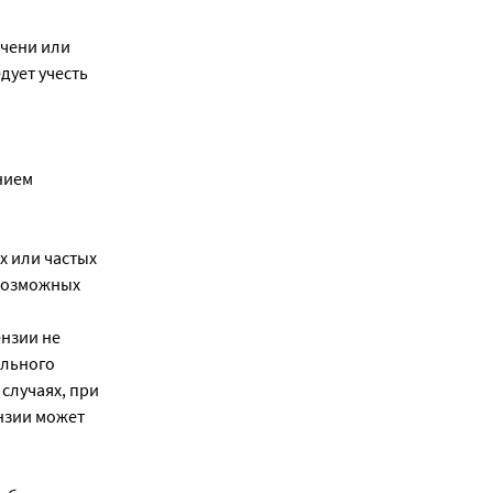
ечени или
ует учесть
нием
х или частых
 возможных
нзии не
ального
случаях, при
нзии может