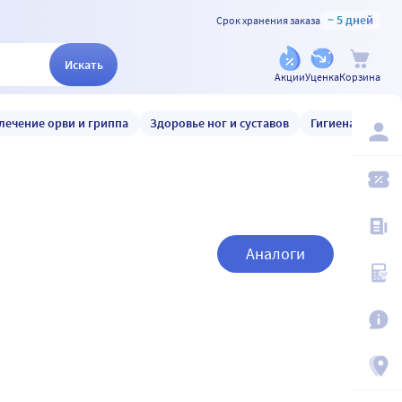
~ 5 дней
Срок хранения заказа
Искать
Акции
Уценка
Корзина
лечение орви и гриппа
Здоровье ног и суставов
Гигиена и уход
Аналоги