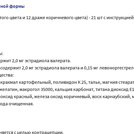
нной формы
того цвета и 12 драже коричневого цвета) - 21 шт с инструкцией
ы:
ержит 2,0 мг эстрадиола валерата.
 содержит 2,0 мг эстрадиола валерата и 0,15 мг левоноргестрел
ества:
крахмал картофельный, поливидон К 25, тальк, магния стеарат
 желатин, макрогол 35000, кальция карбонат, титана диоксид Е
 оксид красный, железа оксид коричневый, воск карнаубский, 
вода очищенная.
яется с целью контрацепции.