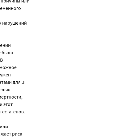
т причины или
ременного
х нарушений
нении
е было
 В
зможное
ружен
атами для ЗГТ
целью
мертности,
и этот
гестагенов.
 или
ижает риск