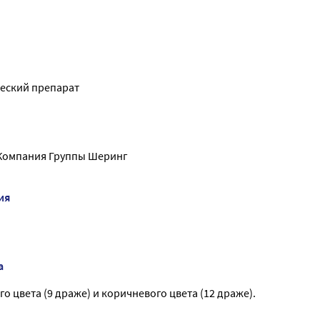
еский препарат
 Компания Группы Шеринг
ия
а
о цвета (9 драже) и коричневого цвета (12 драже).