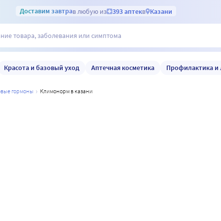
Доставим
завтра
в любую из
393 аптек
в
Казани
Красота и базовый уход
Аптечная косметика
Профилактика и 
ловые гормоны
климонорм в казани