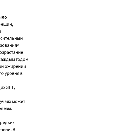
ыло
енщин,
й
осительный
ьзования^
возрастание
 каждым годом
при ожирении
о уровня в
их ЗГТ,
учаях может
елезы.
 редких
чени. В