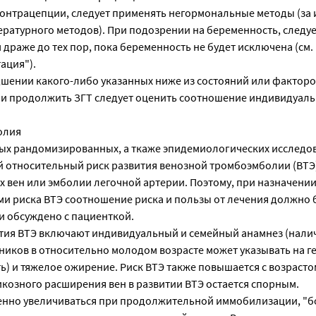
онтрацепции, следует применять негормональные методы (за
ературного методов). При подозрении на беременность, следу
драже до тех пор, пока беременность не будет исключена (см.
ация").
дшении какого-либо указанных ниже из состояний или факторо
ли продолжить ЗГТ следует оценить соотношение индивидуаль
олия
ых рандомизированных, а ткаже эпидемиологических исследо
относительный риск развития венозной тромбоэмболии (ВТЭ)
их вен или эмболии легочной артерии. Поэтому, при назначении
и риска ВТЭ соотношение риска и пользы от лечения должно 
и обсуждено с пациенткой.
тия ВТЭ включают индивидуальный и семейный анамнез (налич
иков в относительно молодом возрасте может указывать на г
) и тяжелое ожирение. Риск ВТЭ также повышается с возрасто
козного расширения вен в развитии ВТЭ остается спорным.
енно увеличиваться при продолжительной иммобилизации, "