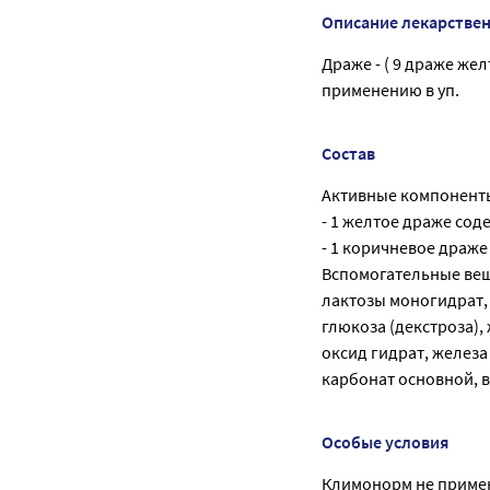
Описание лекарстве
Драже - ( 9 драже жел
применению в уп.
Состав
Активные компонент
- 1 желтое драже сод
- 1 коричневое драже
Вспомогательные вещ
лактозы моногидрат, 
глюкоза (декстроза),
оксид гидрат, железа
карбонат основной, 
Особые условия
Климонорм не примен