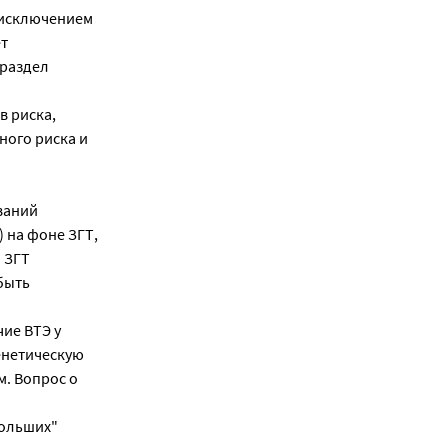
 исключением
ет
 раздел
в риска,
ного риска и
ваний
 на фоне ЗГТ,
 ЗГТ
быть
ие ВТЭ у
енетическую
м. Вопрос о
больших"