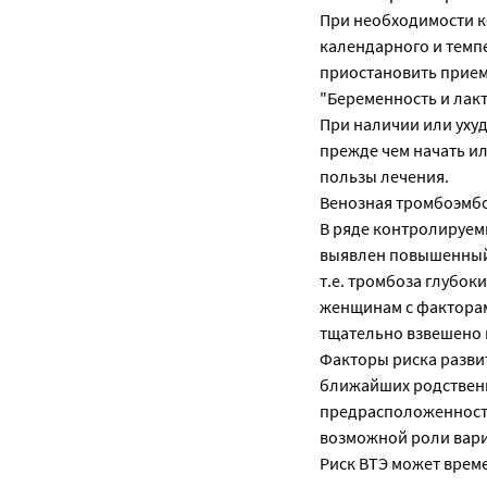
При необходимости к
календарного и темп
приостановить прием 
"Беременность и лакт
При наличии или уху
прежде чем начать и
пользы лечения.
Венозная тромбоэмб
В ряде контролируем
выявлен повышенный 
т.е. тромбоза глубок
женщинам с факторам
тщательно взвешено 
Факторы риска разви
ближайших родственн
предрасположенность
возможной роли вари
Риск ВТЭ может врем