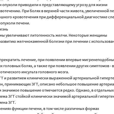
ти опухоли приводили к представляющему угрозу для жизни
отечению. При болях в верхней части живота, увеличенной п
шного кровотечения при дифференциальной диагностике след
 опухоли печени.
езнь
гены увеличивают литогенность желчи. Некоторые женщины
азвитию желчнокаменной болезни при лечении с использова
прекратить лечение, при появлении впервые мигренеподобны
х головных болях, а также при появлении других симптомов -
отического инсульта головного мозга.
ГТ и развитием клинически выраженной артериальной гиперте
ин, принимающих ЗГТ, описано небольшое повышение артери
 значимое повышение отмечается редко. Однако, в отдельных 
иема ЗГТ стойкой клинически значимой артериальной гиперте
мена ЗГТ.
ениях функции печени, в том числе различных формах