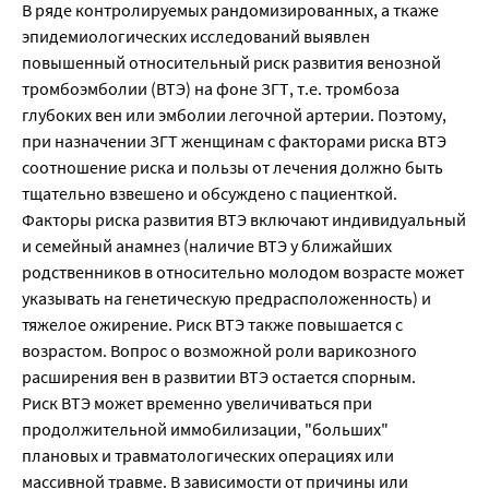
В ряде контролируемых рандомизированных, а ткаже
эпидемиологических исследований выявлен
повышенный относительный риск развития венозной
тромбоэмболии (ВТЭ) на фоне ЗГТ, т.е. тромбоза
глубоких вен или эмболии легочной артерии. Поэтому,
при назначении ЗГТ женщинам с факторами риска ВТЭ
соотношение риска и пользы от лечения должно быть
тщательно взвешено и обсуждено с пациенткой.
Факторы риска развития ВТЭ включают индивидуальный
и семейный анамнез (наличие ВТЭ у ближайших
родственников в относительно молодом возрасте может
указывать на генетическую предрасположенность) и
тяжелое ожирение. Риск ВТЭ также повышается с
возрастом. Вопрос о возможной роли варикозного
расширения вен в развитии ВТЭ остается спорным.
Риск ВТЭ может временно увеличиваться при
продолжительной иммобилизации, "больших"
плановых и травматологических операциях или
массивной травме. В зависимости от причины или