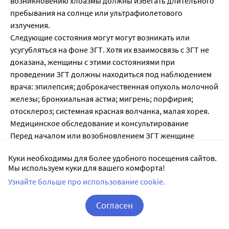
возникновению хлоазмы должны избегать длительного
пребывания на солнце или ультрафиолетового
излучения.
Следующие состояния могут могут возникать или
усугубляться на фоне ЗГТ. Хотя их взаимосвязь с ЗГТ не
доказана, женщины с этими состояниями при
проведении ЗГТ должны находиться под наблюдением
врача: эпилепсия; доброкачественная опухоль молочной
железы; бронхиальная астма; мигрень; порфирия;
отосклероз; системная красная волчанка, малая хорея.
Медицинское обследование и консультирование
Перед началом или возобновлением ЗГТ женщине
рекомендуется пройти тщательное общемедицинское и
Куки необходимы для более удобного посещения сайтов.
гинекологическое обследование (включая
Мы используем куки для вашего комфорта!
исследование молочных желез и цитологическое
Узнайте больше про использование cookie.
исследование цервикальной слизи), исключить
беременность. Кроме того, следует исключить
Согласен
нарушения системы свертывания крови. Периодически
следует проводить контрольные обследования.
Корзина
Вход / Регистрация