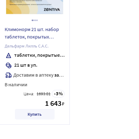
Климонорм 21 шт. набор
таблеток, покрытых
пленочной оболочкой
Дельфарм Лилль С.А.С.
таблетки, покрытые пленочной оболочкой
21 шт в уп.
Доставим в аптеку
завтра
В наличии
3
Цена:
1693.81
1 643
₽
Купить