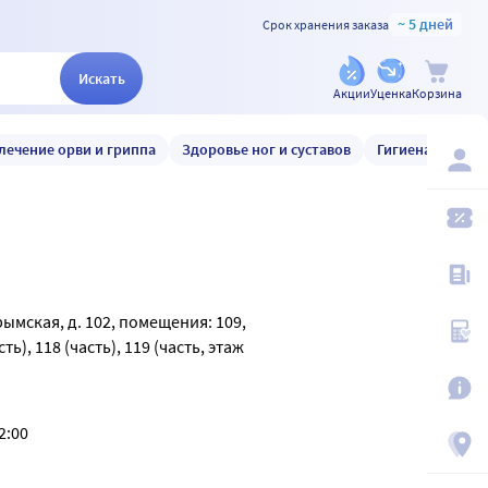
~ 5 дней
Срок хранения заказа
Искать
Акции
Уценка
Корзина
лечение орви и гриппа
Здоровье ног и суставов
Гигиена и уход
рымская, д. 102, помещения: 109,
сть), 118 (часть), 119 (часть, этаж
2:00