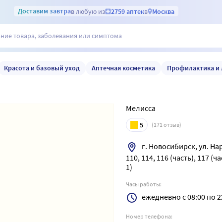
Доставим
завтра
в любую из
2759 аптек
в
Москва
Красота и базовый уход
Аптечная косметика
Профилактика и 
Мелисса
5
(
171
отзыв)
г. Новосибирск, ул. На
110, 114, 116 (часть), 117 (ча
1)
Часы работы:
ежедневно с 08:00 по 2
Номер телефона: