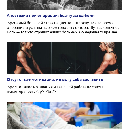
Анестезия при операции: без чувства боли
<p>Самый большой страх пациента — проснуться во время
операции и услышать, о чем говорят доктора. Шутка, конечно.
Боль — вот что страшит наших больных. До недавнего времени
боль тормозила прогресс медицины, не давая возможности
провести оперативное вмешательство в необходимом объеме.
Сегодня мы поговорим об анестезии как способе временного,
обратимого лишения чувства боли во время операции</p>
Отсутствие мотивации: не могу себя заставить
<p> Что такое мотивация и как с ней работать: советы
психотерапевта </p> <br />