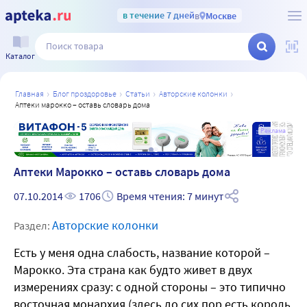
в течение 7 дней
в
Москве
Каталог
главная
блог проздоровье
статьи
авторские колонки
аптеки марокко – оставь словарь дома
а
Реклама
Аптеки Марокко – оставь словарь дома
07.10.2014
1706
Время чтения: 7 минут
Авторские колонки
Раздел:
Есть у меня одна слабость, название которой –
Марокко. Эта страна как будто живет в двух
измерениях сразу: с одной стороны – это типично
восточная монархия (здесь до сих пор есть король,