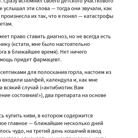
. Сразу вспомнил своего детского участкового
ые услышал эти слова — тогда они звучали, как
произнесла их так, что я понял — катастрофы
етам.
меет право ставить диагноз, но не всегда есть
ику (кстати, мне было настоятельно
га в ближайшее время). Нет ничего
помощь придет фармацевт.
исептиками для полоскания горла, настоем из
а входили шалфей, календула и, как мне
на всякий случай («антибиотик Вам
ние состояния!»), два препарата на основе
ь купить киви, в котором содержится
амое главное — ближайшие несколько дней
ось чудо, на третий день кошачий взвод