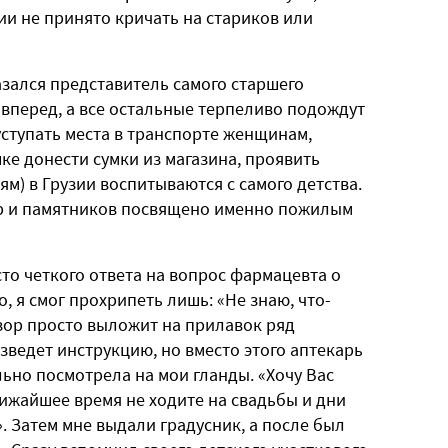
ии не принято кричать на стариков или
азался представитель самого старшего
 вперед, а все остальные терпеливо подождут
уступать места в транспорте женщинам,
е донести сумки из магазина, проявить
м) в Грузии воспитываются с самого детства.
ур и памятников посвящено именно пожилым
сто четкого ответа на вопрос фармацевта о
, я смог прохрипеть лишь: «Не знаю, что-
изор просто выложит на прилавок ряд
зведет инструкцию, но вместо этого аптекарь
ьно посмотрела на мои гланды. «Хочу Вас
лижайшее время не ходите на свадьбы и дни
. Затем мне выдали градусник, а после был