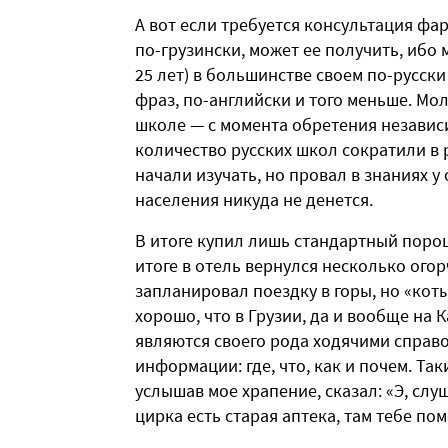
А вот если требуется консультация фар
по-грузински, может ее получить, ибо 
25 лет) в большинстве своем по-русски
фраз, по-английски и того меньше. Мо
школе — с момента обретения независи
количество русских школ сократили в р
начали изучать, но провал в знаниях 
населения никуда не денется.
В итоге купил лишь стандартный порош
итоге в отель вернулся несколько ого
запланировал поездку в горы, но «коты
хорошо, что в Грузии, да и вообще на 
являются своего рода ходячими спра
информации: где, что, как и почем. Та
услышав мое храпение, сказал: «Э, слу
цирка есть старая аптека, там тебе пом