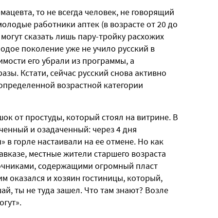
мацевта, то не всегда человек, не говорящий
молодые работники аптек (в возрасте от 20 до
 могут сказать лишь пару-тройку расхожих
лодое поколение уже не учило русский в
мости его убрали из программы, а
азы. Кстати, сейчас русский снова активно
у определенной возрастной категории
ок от простуды, который стоял на витрине. В
рченный и озадаченный: через 4 дня
» в горле настаивали на ее отмене. Но как
Кавказе, местные жители старшего возраста
вочниками, содержащими огромный пласт
ким оказался и хозяин гостиницы, который,
шай, ты не туда зашел. Что там знают? Возле
огут».