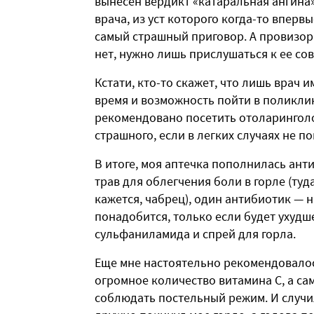
вынесен вердикт «катаральная ангина»
врача, из уст которого когда-то вперв
самый страшный приговор. А провизор 
нет, нужно лишь прислушаться к ее сов
Кстати, кто-то скажет, что лишь врач и
время и возможность пойти в поликлин
рекомендовано посетить отоларинголо
страшного, если в легких случаях не 
В итоге, моя аптечка пополнилась ант
трав для облегчения боли в горле (туд
кажется, чабрец), один антибиотик — 
понадобится, только если будет ухудше
сульфаниламида и спрей для горла.
Еще мне настоятельно рекомендовалос
огромное количество витамина С, а с
соблюдать постельный режим. И случил