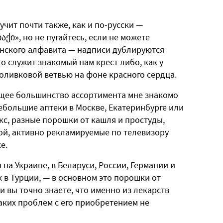
учит почти также, как и по-русски —
აქი», но не пугайтесь, если не можете
инского алфавита — надписи дублируются
о служит знакомый нам крест либо, как у
с оливковой ветвью на фоне красного сердца.
ющее большинство ассортимента мне знакомо
небольшие аптеки в Москве, Екатеринбурге или
кс, разные порошки от кашля и простуды,
ой, активно рекламируемые по телевизору
е.
а Украине, в Беларуси, России, Германии и
х в Турции, — в основном это порошки от
ли вы точно знаете, что именно из лекарств
аких проблем с его приобретением не