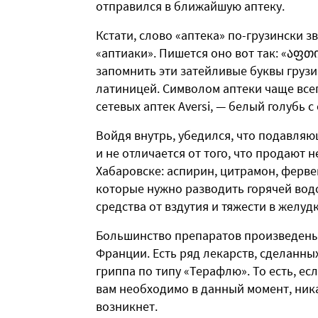
отправился в ближайшую аптеку.
Кстати, слово «аптека» по-грузински зв
«аптиаки». Пишется оно вот так: «აფთი
запомнить эти затейливые буквы груз
латиницей. Символом аптеки чаще всег
сетевых аптек Aversi, — белый голубь 
Войдя внутрь, убедился, что подавля
и не отличается от того, что продают 
Хабаровске: аспирин, цитрамон, ферве
которые нужно разводить горячей вод
средства от вздутия и тяжести в желудк
Большинство препаратов произведены н
Франции. Есть ряд лекарств, сделанны
гриппа по типу «Терафлю». То есть, ес
вам необходимо в данный момент, ник
возникнет.