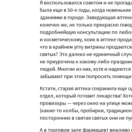
Я воспользовался советом и не прогад
была еще в 50-е годы, когда новеньки
зданиями в городе. Заведующая аптеки, 
конечно же, не только прекрасно гово
подробнейшую консультацию по любому
и косметическому, коих в аптеке прода
что в крайнем углу витрины продаютс
святых? Это далеко не единичный случ
не приурочена к какому-либо праздник
людей. Многие из них, хотя и надеютс
забывают при этом попросить помощи 
Кстати, старая аптека сохранила еще 
отдел, который готовит лекарства! Хот
провизоры — через окно на улице мож
(какие-то колбы, пробирки, традиционн
посторонних в святая святых они не пу
А в торговом зале фармацевт вежливо