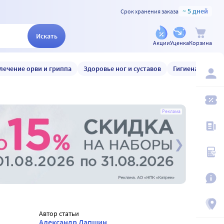
~ 5 дней
Срок хранения заказа
Искать
Акции
Уценка
Корзина
лечение орви и гриппа
Здоровье ног и суставов
Гигиена и уход
Реклама
Автор статьи
Александр Лапшин