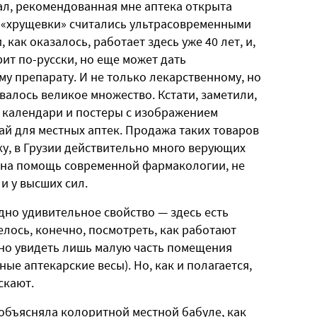
ал, рекомендованная мне аптека открыта
е «хрущевки» считались ультрасовременными
как оказалось, работает здесь уже 40 лет, и,
рит по-русски, но еще может дать
 препарату. И не только лекарственному, но
валось великое множество. Кстати, заметили,
я календари и постеры с изображением
ай для местных аптек. Продажа таких товаров
у, в Грузии действительно много верующих
я на помощь современной фармакологии, не
и у высших сил.
одно удивительное свойство — здесь есть
елось, конечно, посмотреть, как работают
но увидеть лишь малую часть помещения
ые аптекарские весы). Но, как и полагается,
скают.
 объясняла колоритной местной бабуле, как