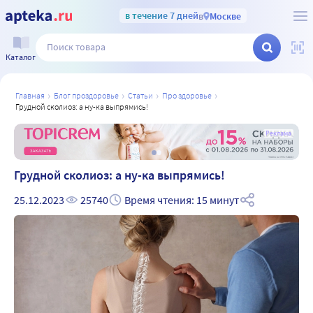
в течение 7 дней
в
Москве
Каталог
главная
блог проздоровье
статьи
про здоровье
грудной сколиоз: а ну-ка выпрямись!
а
Реклама
Грудной сколиоз: а ну-ка выпрямись!
25.12.2023
25740
Время чтения: 15 минут