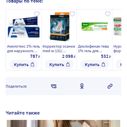
Товары по теме:
Амелотекс 1% гель
Корректор осанки
Диклофенак-тева
Нурофе
для наружного
med w-131/
1% гель для
форте 4
применения 100
бежевый/s
наружного
шт. кап
787
2 098
532
₽
₽
₽
гр
применения 100
Купить
Купить
Купить
Ку
гр
Поделиться:
Читайте также