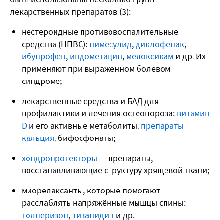
лекарственных препаратов (
3
):
нестероидные противовоспалительные
средства (НПВС):
нимесулид
,
диклофенак
,
ибупрофен
,
индометацин
,
мелоксикам
и др. Их
применяют при выраженном болевом
синдроме;
лекарственные средства и БАД для
профилактики и лечения остеопороза:
витамин
D
и его активные метаболиты,
препараты
кальция
, бифосфонаты;
х
ондропротекторы
— препараты,
восстанавливающие структуру хрящевой ткани;
миорелаксанты, которые помогают
расслаблять напряжённые мышцы спины:
толперизон
,
тизанидин
и др.