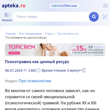
завтра
в
Москве
Каталог
главная
блог проздоровье
статьи
про психологию
психотравма как ценный ресурс
а
Реклама
Психотравма как ценный ресурс
08.07.2016
1385
Время чтения: 5 минут
Про психологию
Раздел:
Во многом от самого человека зависит, как он
справится со своей эмоциональной
(психологической) травмой. На рубеже XX и XXI
веков накопилось огромное количество данных,