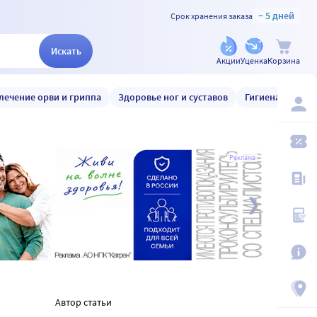
~ 5 дней
Срок хранения заказа
Искать
Акции
Уценка
Корзина
лечение орви и гриппа
Здоровье ног и суставов
Гигиена и уход
Реклама
Автор статьи