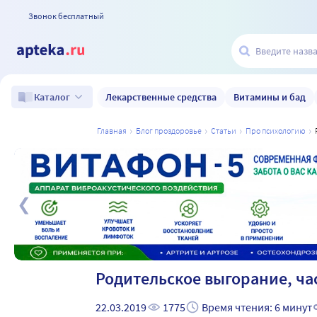
Звонок бесплатный
Лекарственные средства
Витамины и бад
Каталог
главная
блог проздоровье
статьи
про психологию
а
Родительское выгорание, час
22.03.2019
1775
Время чтения: 6 минут