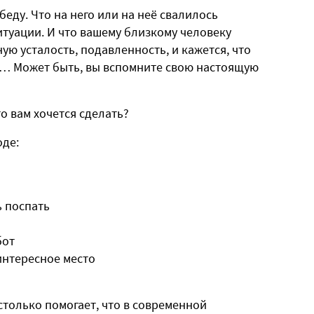
беду. Что на него или на неё свалилось
итуации. И что вашему близкому человеку
ную усталость, подавленность, и кажется, что
ву… Может быть, вы вспомните свою настоящую
то вам хочется сделать?
оде:
ь поспать
бот
 интересное место
астолько помогает, что в современной