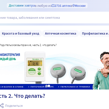
Доставим
завтра
в любую из
2716 аптек
в
Москве
Красота и базовый уход
Аптечная косметика
Профилактика и 
родительское выгорание, часть 2. что делать?
ть 2. Что делать?
Поделиться