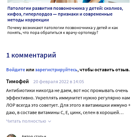
Патологии развития позвоночника у детей: сколиоз,
кифоз, гиперлордоз — признаки и современные
методы коррекции
Почему возникают патологии позвоночника у детей и как
понять, что пора обратиться к врачу-ортопеду?
1 комментарий
Войдите
или
зарегистрируйтесь
, чтобы оставить отзыв.
Тимофей
20 февраля 2022 в 14:05
Антибиотики никогда не даем, вот нос промывать очень
эффективно. Укреплять иммунитет нужно регулярно нам
ЛОР всегда это советует. Для этого я витамишки иммуно +
даю, в составе витамины С, Е, цинк, селен в хорошей
дозировке. Ребенку по форме и вкусу эти витамины
Читать полностью
очень нравятся, а мне по качеству, сырье из Германии.
Эти витамины лучше давать и с целью снижения риска
Автор статьи