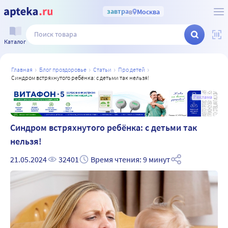
завтра
в
Москва
Каталог
главная
блог проздоровье
статьи
про детей
синдром встряхнутого ребёнка: с детьми так нельзя!
а
Реклама
Синдром встряхнутого ребёнка: с детьми так
нельзя!
21.05.2024
32401
Время чтения: 9 минут