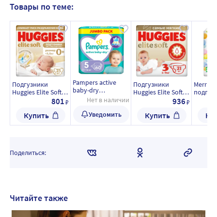
Товары по теме:
Pampers active
Подгузники
Подгузники
Merries
baby-dry
Huggies Elite Soft
Huggies Elite Soft 5-
подгуз
подгузники
для
Нет в наличии
9кг 3 размер 21шт
детей р
801
936
₽
₽
размер 5 60 шт.
новорожденных
кг 62 шт
Уведомить
Купить
Купить
Ку
до 3,5кг 0+ 25шт
Поделиться:
Читайте также