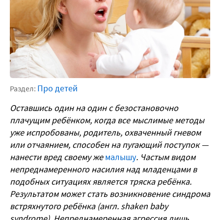
Про детей
Раздел:
Оставшись один на один с безостановочно
плачущим ребёнком, когда все мыслимые методы
уже испробованы, родитель, охваченный гневом
или отчаянием, способен на пугающий поступок —
нанести вред своему же
малышу
. Частым видом
непреднамеренного насилия над младенцами в
подобных ситуациях является тряска ребёнка.
Результатом может стать возникновение синдрома
встряхнутого ребёнка (англ. shaken baby
syndrome). Непреднамеренная агрессия лишь