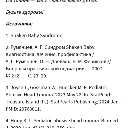
состояние — залог счастья ваших детей.
Будьте здоровы!
Источники:
Shaken Baby Syndrome.
Румянцев, А. Г. Синдром Shaken Baby:
диагностика, лечение, профилактика /
А. Г. Румянцев, О. Н. Древаль, В. М. Фениксов //
Вопросы практической педиатрии. — 2007. —
№ 2 (2). — С. 23–29.
Joyce T., Gossman W., Huecker M. R. Pediatric
Abusive Head Trauma. 2023 May 22. In: StatPearls
Treasure Island (FL): StatPearls Publishing; 2024 Jan–.
PMID: 29763011.
Hung K. L. Pediatric abusive head trauma. Biomed
J. 2020 Jun; 43 (3): 240–250. doi: