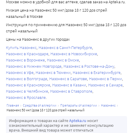
Москве можно в удобной для вас аптеке, сделав заказ на Apteka.ru.
центральную серозную хориоретинопатию (ЦСХ), 
Низкая цена на Назонекс 50 мкг/доза 18 г 120 доз спрей
которые наблюдались в ряде случаев при системном и 
назальный в Москве
местном применении ГКС.
Инструкция по применению для Назонекс 50 мкг/доза 18 г 120 доз
Эффективность и безопасность мометазона не изучена 
спрей назальный
при лечении односторонних полипов, полипов, 
Цены на Назонекс в других городах
связанных с муковисцидозом и полипов, которые 
полностью закрывают носовую полость.
Купить Назонекс
Назонекс в Санкт-Петербурге
Назонекс в Краснодаре
Назонекс в Новосибирске
В случае выявления односторонних полипов необычной 
Назонекс в Воронеже
Назонекс в Омске
или неправильной формы, особенно изъязвленных или 
Назонекс в Нижнем Новгороде
Назонекс в Ростове-на-Дону
кровоточащих, необходимо провести дополнительное 
Назонекс в Уфе
Назонекс в Тюмени
Назонекс в Екатеринбурге
медицинское обследование.
Назонекс в Волгограде
Назонекс в Саратове
Назонекс в Перми
Влияние на способность управлять транспортными 
Назонекс в Красноярске
Назонекс в Казани
Назонекс в Самаре
средствами и другими механизмами:
Назонекс в Челябинске
Назонекс в Ставрополе
Нет данных о влиянии лекарственного препарата 
Назонекс в Ярославле
Назонекс® на способность управлять транспортными 
главная
средства от аллергии
препараты от аллергии
назонекс
назонекс 50 мкг/доза 18 г 120 доз спрей назальный
средствами или движущимися механизмами.
Информация о товарах на сайте
Apteka.ru
носит
ознакомительный характер и не заменяет консультацию
врача. Внешний вид товара может отличаться