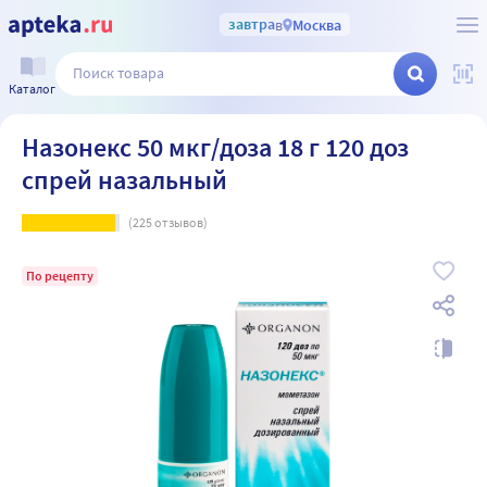
завтра
в
Москва
Каталог
Назонекс 50 мкг/доза 18 г 120 доз
спрей назальный
(
225
отзывов)
По рецепту