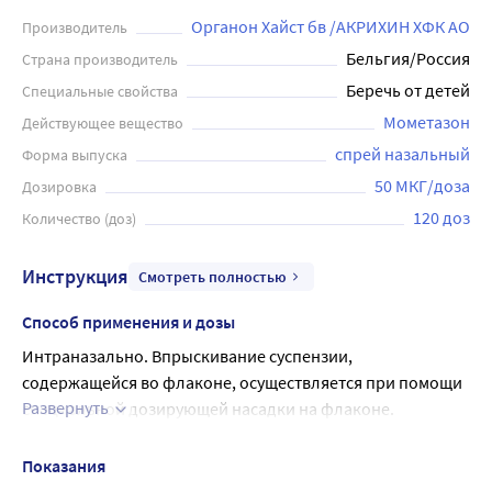
Органон Хайст бв /АКРИХИН ХФК АО
Производитель
Бельгия/Россия
Страна производитель
Беречь от детей
Специальные свойства
Мометазон
Действующее вещество
спрей назальный
Форма выпуска
50 МКГ/доза
Дозировка
120 доз
Количество (доз)
Инструкция
Смотреть полностью
Способ применения и дозы
Интраназально. Впрыскивание суспензии, 
содержащейся во флаконе, осуществляется при помощи 
Развернуть
специальной дозирующей насадки на флаконе.
Перед первым применением назального спрея Назонекс® 
необходимо провести его "калибровку". Не 
Показания
прокалывайте назальный аппликатор.