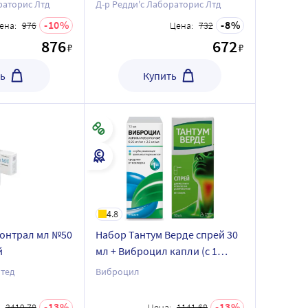
раторис Лтд
Д-р Редди'с Лабораторис Лтд
10
8
ена:
976
Цена:
732
876
672
₽
₽
ь
Купить
4.8
Монтрал мл №50
Набор Тантум Верде спрей 30
й
мл + Виброцил капли (с 1
года) со скидкой
тед
Виброцил
13
13
3419.78
Цена:
1141.68