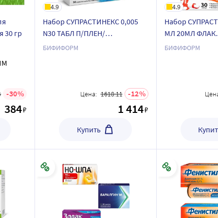
4.9
4.9
ля
Набор СУПРАСТИНЕКС 0,005
Набор СУПРАСТ
 30 гр
N30 ТАБЛ П/ПЛЕН/
МЛ 20МЛ ФЛАК
ОБОЛОЧ+Бифиформ 30 шт.
КАПЛИ+Бифифо
БИФИФОРМ
БИФИФОРМ
капсулы
капсулы
ИМ
кишечнорастворимые по
кишечнораств
специальной цене
специальной ц
30
12
6
Цена:
1618.11
Цена
384
1 414
₽
₽
Купить
Купит