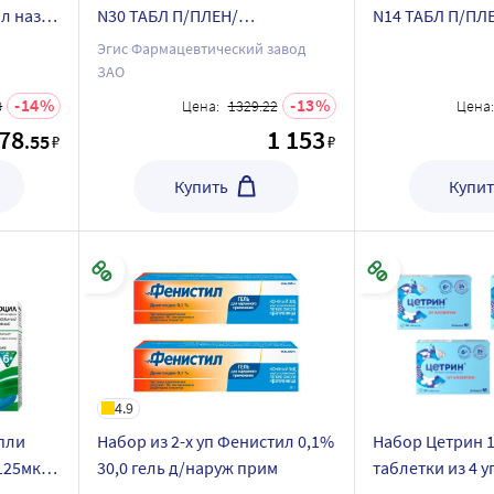
л назал
N30 ТАБЛ П/ПЛЕН/
N14 ТАБЛ П/ПЛ
ОБОЛОЧ+Отипакс 16 гр капли
ОБОЛОЧ+Стимо
Эгис Фармацевтический завод
ушные по специальной цене
10 мл пакет 18 
ЗАО
специальной ц
14
13
8
Цена:
1329.22
Цена:
78
1 153
.55
₽
₽
Купить
Купит
4.9
пли
Набор из 2-х уп Фенистил 0,1%
Набор Цетрин 10
125мкг/
30,0 гель д/наруж прим
таблетки из 4 у