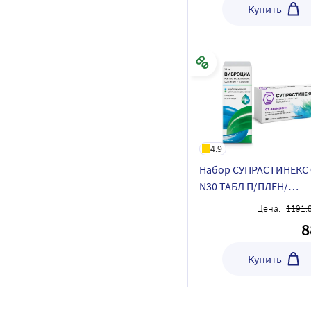
Купить
4.9
Набор СУПРАСТИНЕКС 
N30 ТАБЛ П/ПЛЕН/
ОБОЛОЧ+Виброцил 35
Цена:
1191.
мкг/доза+351,25 мкг/д
8
доз) флакон спрей на
дозиров
Купить