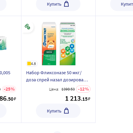
Купить
Купит
4.8
0,005
Набор Фликсоназе 50 мкг/
доза спрей назал дозирован
,125
60 доз + Фенистил 1 мг/мл
25
12
8
Цена:
1390.53
оза (95
капли д/приема внутрь 20 мл
86
1 213
.50
.15
₽
₽
зальный
со скидкой
Купить