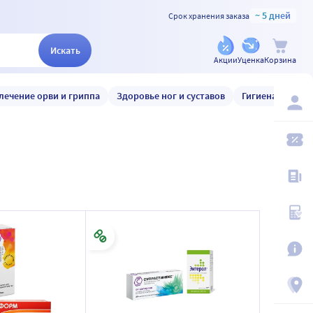
~ 5 дней
Срок хранения заказа
Искать
Акции
Уценка
Корзина
лечение орви и гриппа
Здоровье ног и суставов
Гигиена и уход