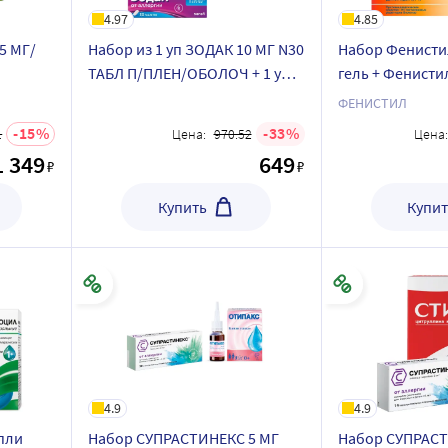
4.97
4.85
5 МГ/
Набор из 1 уп ЗОДАК 10 МГ N30
Набор Фенистил
ТАБЛ П/ПЛЕН/ОБОЛОЧ + 1 уп
гель + Фенисти
 30 шт.
БАРАЛГИН М 500 МГ N20 ТАБЛ
флак эмульсия 
ФЕНИСТИЛ
+ 1 уп НО-ШПА 40 МГ N48 ТАБЛ
15
33
1
Цена:
970.52
Цена:
1 349
649
₽
₽
Купить
Купит
4.9
4.9
пли
Набор СУПРАСТИНЕКС 5 МГ
Набор СУПРАСТ