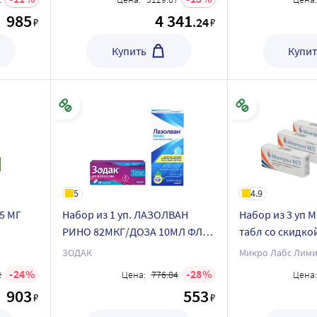
985
4 341
.24
₽
₽
Купить
Купит
5
4.9
5 МГ
Набор из 1 уп. ЛАЗОЛВАН
Набор из 3 уп 
РИНО 82МКГ/ДОЗА 10МЛ ФЛАК
табл со скидко
ам гель
СПРЕЙ НАЗАЛ ДОЗ и 1 уп
ЗОДАК
Микро Лабс Лими
цене
ЗОДАК 10 МГ N30 ТАБЛ П/
24
28
2
Цена:
776.84
Цена:
ПЛЕН/ОБОЛОЧ
903
553
₽
₽