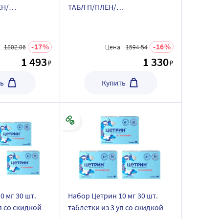
ЕН/
ТАБЛ П/ПЛЕН/
л 10% раствор
ОБОЛОЧ+Стимол 10% раствор
шт. по
10 мл пакет 18 шт. по
ене
специальной цене
17
16
1802.06
Цена:
1594.54
1 493
1 330
₽
₽
ь
Купить
 мг 30 шт.
Набор Цетрин 10 мг 30 шт.
п со скидкой
таблетки из 3 уп со скидкой