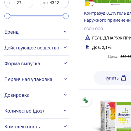
от
до
4.5
Контразуд 0,1% гель д
наружного применения
ОЗОН ООО
Бренд
ГЕЛЬ Д/НАРУЖ ПР
Действующее вещество
Доз. 0,1%
Цена:
553.6
АЛЛЕГРА
Форма выпуска
Виброцил
Биластин
Купить
Первичная упаковка
ВИЗИН
Дезлоратадин
гель для наружного
Дозировка
ДОБРОНОС
применения
Диметинден
ЗОДАК
ампула
капли
Количество (доз)
Клемастин
блистер
Развернуть все (16)
капли глазные
Левокабастин
0,05%
60 доз
Комплектность
туба