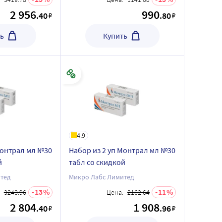
2 956
990
.40
.80
₽
₽
ь
Купить
4.9
Монтрал мл №30
Набор из 2 уп Монтрал мл №30
й
табл со скидкой
тед
Микро Лабс Лимитед
13
11
3243.96
Цена:
2162.64
2 804
1 908
.40
.96
₽
₽