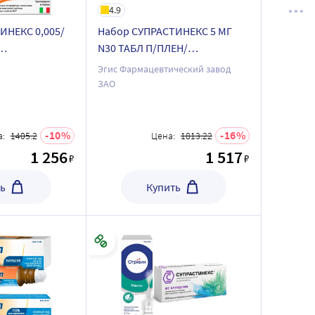
4.9
ИНЕКС 0,005/
Набор СУПРАСТИНЕКС 5 МГ
N30 ТАБЛ П/ПЛЕН/
рм 30 шт.
ОБОЛОЧ+Энтерол 250 мг 30
Эгис Фармацевтический завод
шт. флакон капсулы по
ЗАО
оримые по
специальной цене
ене
10
16
:
1405.2
Цена:
1813.22
1 256
1 517
₽
₽
ь
Купить