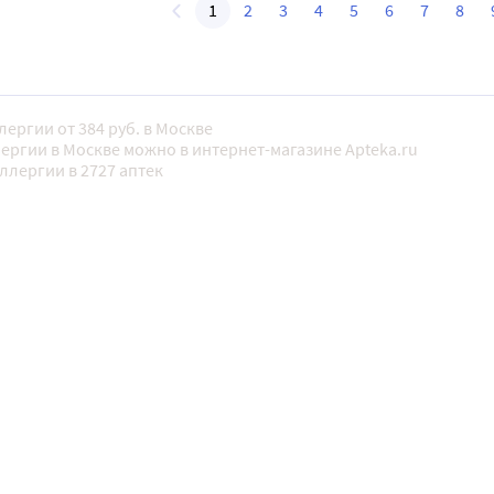
1
2
3
4
5
6
7
8
лергии от 384 руб. в Москве
ергии в Москве можно в интернет-магазине Apteka.ru
ллергии в 2727 аптек