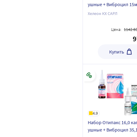
ушные + Виброцил 15м
капли
Хелеон КХ САРЛ
Цена:
1142.6
9
Купить
4.9
Набор Отипакс 16,0 ка
ушные + Виброцил 35,