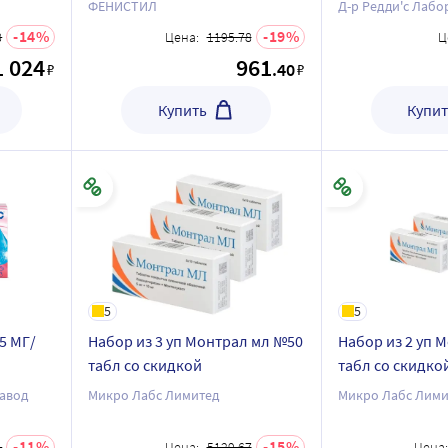
л
ФЕНИСТИЛ
Д-р Редди'с Лабо
14
19
8
Цена:
1195.78
Ц
1 024
961
.40
₽
₽
Купить
Купит
5
5
5 МГ/
Набор из 3 уп Монтрал мл №50
Набор из 2 уп 
табл со скидкой
табл со скидко
капли
авод
Микро Лабс Лимитед
Микро Лабс Лими
й цене
11
15
1
Цена:
5129.67
Цена: