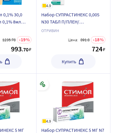
4.9
 0,1% 30,0
Набор СУПРАСТИНЕКС 0,005
л 0,1% 8мл
N30 ТАБЛ П/ПЛЕН/
со скидкой
ОБОЛОЧ+Отривин 140 мкг/
ОТРИВИН
доза спрей назальный
19
18
1235.78
Цена:
891.8
дозированный 10 мл (60 доз)
993
724
.70
₽
₽
по специальной
ь
Купить
4.9
ИНЕКС 5 МГ
Набор СУПРАСТИНЕКС 5 МГ N7