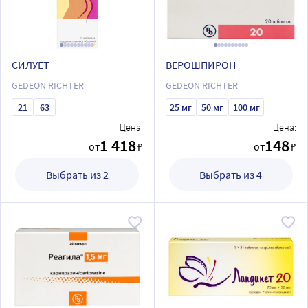
СИЛУЕТ
ВЕРОШПИРОН
GEDEON RICHTER
GEDEON RICHTER
21
63
25 мг
50 мг
100 мг
Цена:
Цена:
1 418
148
от
₽
от
₽
Выбрать из 2
Выбрать из 4