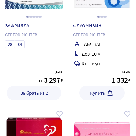
ЗАФРИЛЛА
ФЛУОМИЗИН
GEDEON RICHTER
GEDEON RICHTER
ТАБЛ ВАГ
28
84
Доз. 10 мг
6 шт в уп.
Цена:
Цена:
3 297
1 332
от
₽
₽
Выбрать из 2
Купить