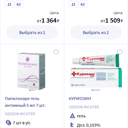
21
63
21
63
Цена:
Цена:
1 364
1 509
от
₽
от
₽
Выбрать из 2
Выбрать из 2
Папилокаре гель
КУРИОЗИН
интимный 5 мл 7 шт.
GEDEON RICHTER
GEDEON RICHTER
гель
7 шт в уп.
Доз. 0,103%