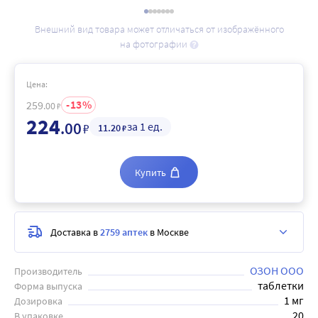
Внешний вид товара может отличаться от изображённого
на фотографии
Цена:
13
259
.00
₽
224
.00
за 1 ед.
₽
11
.20
₽
Купить
Доставка в
2759 аптек
в Москве
ОЗОН ООО
Производитель
таблетки
Форма выпуска
1 мг
Дозировка
20
В упаковке