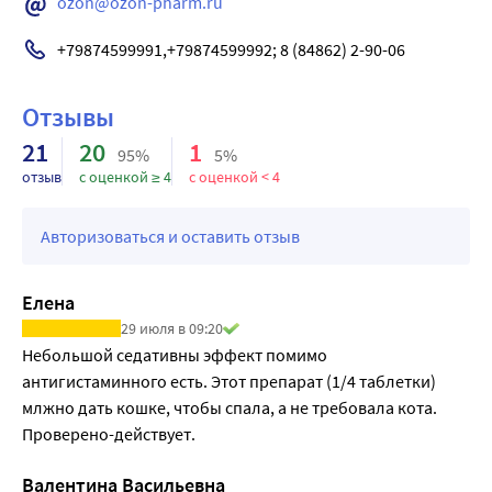
медицинских учреждений. Если у пациента рвота не 
ozon@ozon-pharm.ru
вещество обнаруживается в моче лишь в следовых 
возникла спонтанно, то ее следует вызвать искусственно 
количествах.
+79874599991,+79874599992; 8 (84862) 2-90-06
(только в том случае, если сознание больного 
В период грудного вскармливания небольшое 
сохранено). Если с момента приема препарата прошло 3 
количество клемастина может проникать в грудное 
часа или чуть больше, необходимо провести 
Отзывы
молоко.
промывание желудка с использованием 0,9 % раствора 
21
20
1
95%
5%
хлорида натрия и активированного угля. Можно также 
отзыв
с оценкой ≥ 4
с оценкой < 4
назначить солевое слабительное
Авторизоваться и оставить отзыв
Елена
29 июля в 09:20
Небольшой седативны эффект помимо 
антигистаминного есть. Этот препарат (1/4 таблетки) 
млжно дать кошке, чтобы спала, а не требовала кота. 
Проверено-действует.
Валентина Васильевна