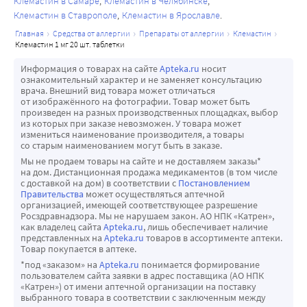
Клемастин в Самаре
Клемастин в Челябинске
Клемастин в Ставрополе
Клемастин в Ярославле
главная
средства от аллергии
препараты от аллергии
клемастин
клемастин 1 мг 20 шт. таблетки
Информация о товарах на сайте
Apteka.ru
носит
ознакомительный характер и не заменяет консультацию
врача. Внешний вид товара может отличаться
от изображённого на фотографии. Товар может быть
произведен на разных производственных площадках, выбор
из которых при заказе невозможен. У товара может
измениться наименование производителя, а товары
со старым наименованием могут быть в заказе.
Мы не продаем товары на сайте и не доставляем заказы*
на дом. Дистанционная продажа медикаментов (в том числе
с доставкой на дом) в соответствии с
Постановлением
Правительства
может осуществляться аптечной
организацией, имеющей соответствующее разрешение
Росздравнадзора. Мы не нарушаем закон. АО НПК «Катрен»,
как владелец сайта
Apteka.ru
, лишь обеспечивает наличие
представленных на
Apteka.ru
товаров в ассортименте аптеки.
Товар покупается в аптеке.
*под «заказом» на
Apteka.ru
понимается формирование
пользователем сайта заявки в адрес поставщика (АО НПК
«Катрен») от имени аптечной организации на поставку
выбранного товара в соответствии с заключенным между