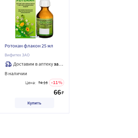
Ротокан флакон 25 мл
Вифитех ЗАО
Доставим в аптеку
завтра
В наличии
11
Цена:
74.16
66
₽
Купить