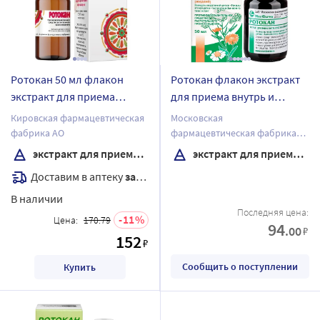
Ротокан 50 мл флакон
Ротокан флакон экстракт
экстракт для приема
для приема внутрь и
внутрь и местного
местного применения
Кировская фармацевтическая
Московская
применения (жидкий)
(жидкий) 50 мл
фабрика АО
фармацевтическая фабрика
ЗАО
экстракт для приема внутрь и местного применения
экстракт для приема внутрь и местного применения
Доставим в аптеку
завтра
В наличии
Последняя цена:
11
Цена:
170.79
94
.00
₽
152
₽
Сообщить о поступлении
Купить