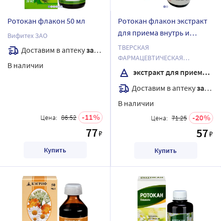
Ротокан флакон 50 мл
Ротокан флакон экстракт
для приема внутрь и
Вифитех ЗАО
местного применения 25
ТВЕРСКАЯ
Доставим в аптеку
завтра
мл
ФАРМАЦЕВТИЧЕСКАЯ
В наличии
ФАБРИКА ОАО
экстракт для приема внутрь и местного применения
Доставим в аптеку
завтра
В наличии
11
20
Цена:
86.52
Цена:
71.25
77
57
₽
₽
Купить
Купить