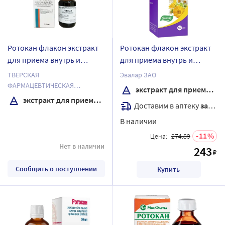
Ротокан флакон экстракт
Ротокан флакон экстракт
для приема внутрь и
для приема внутрь и
местного применения 50
местного применения
ТВЕРСКАЯ
Эвалар ЗАО
мл
жидкий 50 мл
ФАРМАЦЕВТИЧЕСКАЯ
экстракт для приема внутрь
ФАБРИКА ОАО
экстракт для приема внутрь и местного применения
Доставим в аптеку
завтра
В наличии
11
Цена:
274.89
Нет в наличии
243
₽
Сообщить о поступлении
Купить