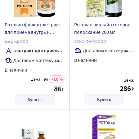
Ротокан флакон экстракт
Ротокан виалайн готовое
для приема внутрь и
полоскание 200 мл
местного применения
Бэгриф ООО
ЭСКО-ФАРМ ООО
жидкий 50 мл
Доставим в аптеку
завтра
экстракт для приема внутрь жидкий
В наличии
Доставим в аптеку
завтра
В наличии
10
Цена:
96
Цена:
286
86
₽
₽
Купить
Купить