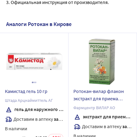
3. Официальная инструкция от производителя.
Аналоги Ротокан в Кирове
Камистад гель 10 гр
Ротокан-вилар флакон
экстракт для приема
Штада Арцнаймиттель АГ
внутрь и местного
Фармцентр ВИЛАР АО
гель для наружного применения
применения 50 мл
экстракт для приема внутрь
Доставим в аптеку
завтра
Доставим в аптеку
завтра
В наличии
В наличии