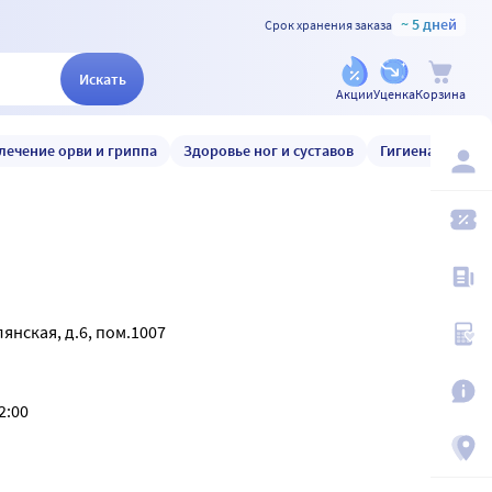
~ 5 дней
Срок хранения заказа
Искать
Акции
Уценка
Корзина
лечение орви и гриппа
Здоровье ног и суставов
Гигиена и уход
лянская, д.6, пом.1007
2:00