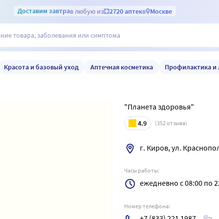
Доставим
завтра
в любую из
2720 аптек
в
Москве
Красота и базовый уход
Аптечная косметика
Профилактика и 
"Планета здоровья"
4.9
(
352
отзыва)
г. Киров, ул. Краснопо
Часы работы:
ежедневно с 08:00 по 2
Номер телефона:
+7 (833) 221 1987