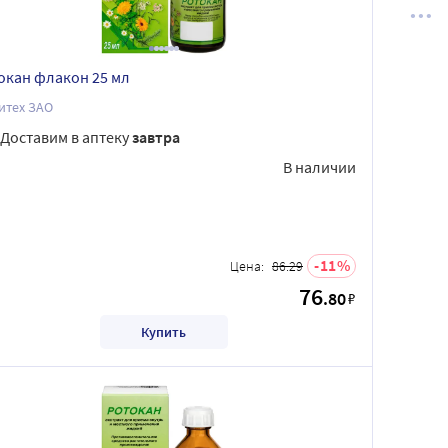
окан флакон 25 мл
итех ЗАО
Доставим в аптеку
завтра
В наличии
11
Цена:
86.29
76
.80
₽
Купить