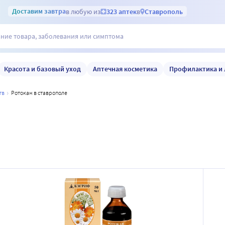
Доставим
завтра
в любую из
323 аптек
в
Ставрополь
Красота и базовый уход
Аптечная косметика
Профилактика и 
тв
ротокан в ставрополе