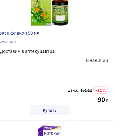
окан флакон 50 мл
итех ЗАО
Доставим в аптеку
завтра
В наличии
11
Цена:
101.12
90
₽
Купить