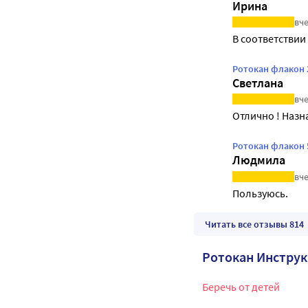
Ирина
вче
В соответствии
Ротокан флакон 
Светлана
вче
Отлично ! Назн
Ротокан флакон 
Людмила
вче
Пользуюсь.
Читать все отзывы 814
Ротокан Инстру
Беречь от детей