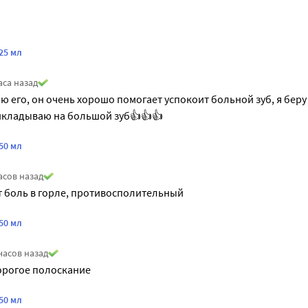
25 мл
аса назад
аю его, он очень хорошо помогает успокоит больной зуб, я беру
икладываю на большой зуб👍👍👍
50 мл
асов назад
 боль в горле, противосполительный
50 мл
часов назад
орогое полоскание
50 мл