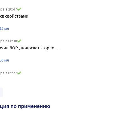
ра в 20:47
 св свойствами
25 мл
ра в 06:38
ачил ЛОР , полоскать горло …
50 мл
ра в 05:27
кция по применению