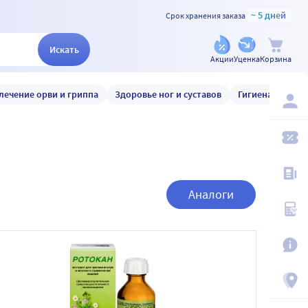
~ 5 дней
Срок хранения заказа
Искать
Акции
Уценка
Корзина
лечение орви и гриппа
Здоровье ног и суставов
Гигиена и уход
Аналоги