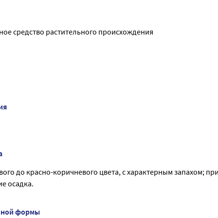
ое средство растительного происхождения
ия
а
ого до красно-коричневого цвета, с характерным запахом; пр
е осадка.
нной формы