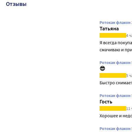
Отзывы
Ротокан флакон 
Татьяна
4 ч
Я всегда покуп
смачиваю и пр
Ротокан флакон 
😎
5 ч
Быстро снимает
Ротокан флакон 
Гость
11 
Хорошее и нед
Ротокан флакон 