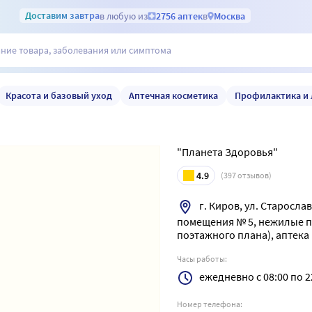
Доставим
завтра
в любую из
2756 аптек
в
Москва
Красота и базовый уход
Аптечная косметика
Профилактика и 
"Планета Здоровья"
4.9
(
397
отзывов)
г. Киров, ул. Старосла
помещения № 5, нежилые п
поэтажного плана), аптек
Часы работы:
ежедневно с 08:00 по 2
Номер телефона: