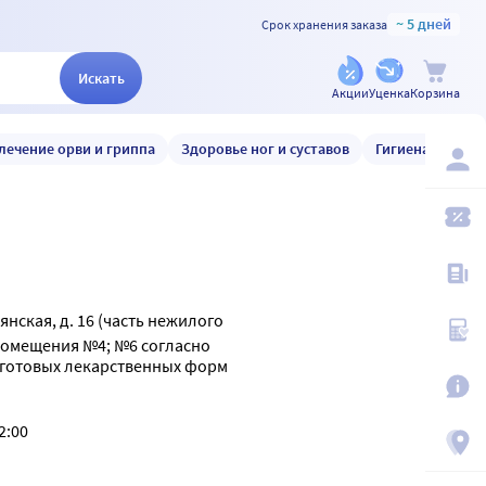
~ 5 дней
Срок хранения заказа
Искать
Акции
Уценка
Корзина
лечение орви и гриппа
Здоровье ног и суставов
Гигиена и уход
вянская, д. 16 (часть нежилого
омещения №4; №6 согласно
а готовых лекарственных форм
2:00