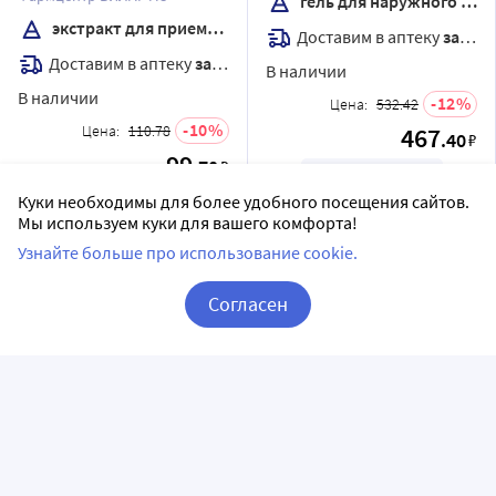
гель для наружного применения
применения 50 мл
экстракт для приема внутрь
Доставим в аптеку
завтра
Доставим в аптеку
завтра
В наличии
В наличии
12
Цена:
532.42
10
Цена:
110.78
467
.40
₽
99
.70
₽
Купить
Куки необходимы для более удобного посещения сайтов.
Купить
Мы используем куки для вашего комфорта!
Узнайте больше про использование cookie.
Согласен
Лицензии
Корзина
Вход / Регистрация