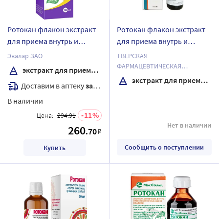
Ротокан флакон экстракт
Ротокан флакон экстракт
для приема внутрь и
для приема внутрь и
местного применения
местного применения 50
Эвалар ЗАО
ТВЕРСКАЯ
жидкий 50 мл
мл
ФАРМАЦЕВТИЧЕСКАЯ
экстракт для приема внутрь
ФАБРИКА ОАО
экстракт для приема внутрь и местного применения
Доставим в аптеку
завтра
В наличии
11
Цена:
294.91
Нет в наличии
260
.70
₽
Сообщить о поступлении
Купить