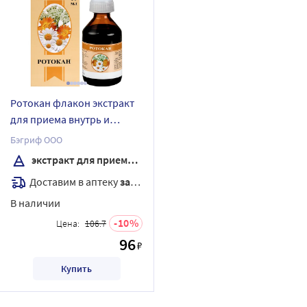
Ротокан флакон экстракт
для приема внутрь и
местного применения
Бэгриф ООО
жидкий 50 мл
экстракт для приема внутрь жидкий
Доставим в аптеку
завтра
В наличии
10
Цена:
106.7
96
₽
Купить