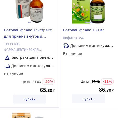
Ротокан флакон экстракт
Ротокан флакон 50 мл
для приема внутрь и
Вифитех ЗАО
местного применения 25
ТВЕРСКАЯ
Доставим в аптеку
завтра
мл
ФАРМАЦЕВТИЧЕСКАЯ
В наличии
ФАБРИКА ОАО
экстракт для приема внутрь и местного применения
Доставим в аптеку
завтра
В наличии
11
20
Цена:
97.42
Цена:
81.63
86
65
.70
.30
₽
₽
Купить
Купить