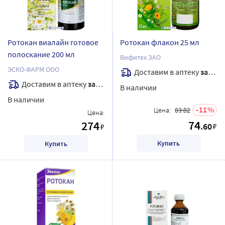
Ротокан виалайн готовое
Ротокан флакон 25 мл
полоскание 200 мл
Вифитех ЗАО
ЭСКО-ФАРМ ООО
Доставим в аптеку
завтра
Доставим в аптеку
завтра
В наличии
В наличии
11
Цена:
83.82
Цена:
74
274
.60
₽
₽
Купить
Купить