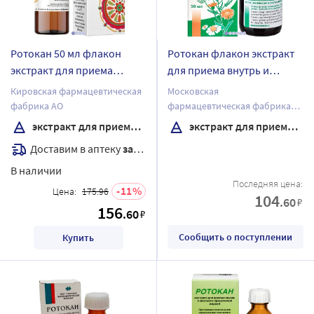
Ротокан 50 мл флакон
Ротокан флакон экстракт
экстракт для приема
для приема внутрь и
внутрь и местного
местного применения
Кировская фармацевтическая
Московская
применения (жидкий)
(жидкий) 50 мл
фабрика АО
фармацевтическая фабрика
ЗАО
экстракт для приема внутрь и местного применения
экстракт для приема внутрь и местного применения
Доставим в аптеку
завтра
В наличии
Последняя цена:
11
Цена:
175.96
104
.60
₽
156
.60
₽
Сообщить о поступлении
Купить