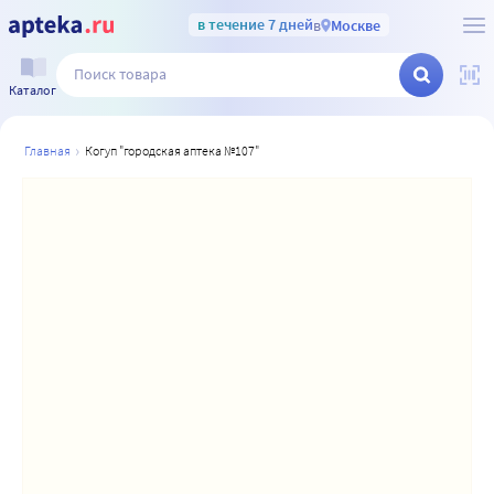
в течение 7 дней
в
Москве
Каталог
главная
когуп "городская аптека №107"