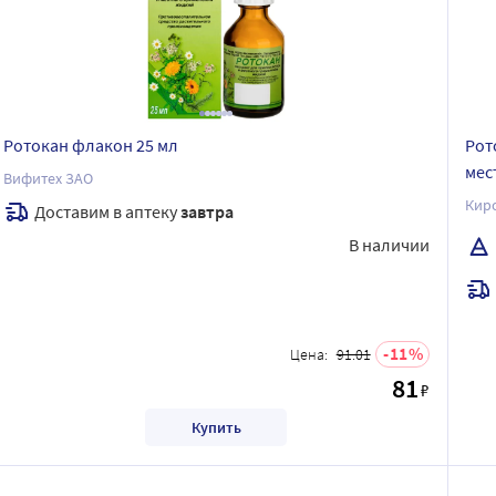
Ротокан флакон 25 мл
Рот
мес
Вифитех ЗАО
Кир
Доставим в аптеку
завтра
В наличии
11
Цена:
91.01
81
₽
Купить