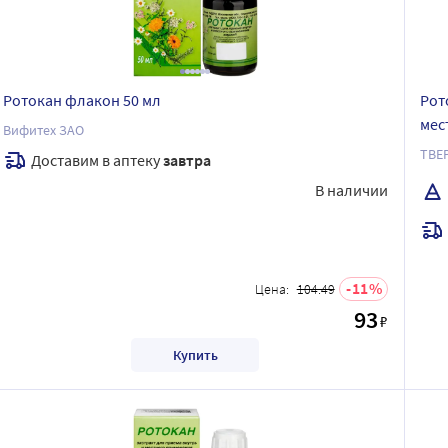
Ротокан флакон 50 мл
Рот
мес
Вифитех ЗАО
ТВЕ
Доставим в аптеку
завтра
В наличии
11
Цена:
104.49
93
₽
Купить