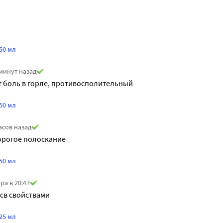
50 мл
минут назад
 боль в горле, противосполительный
50 мл
асов назад
орогое полоскание
50 мл
ра в 20:47
 св свойствами
25 мл