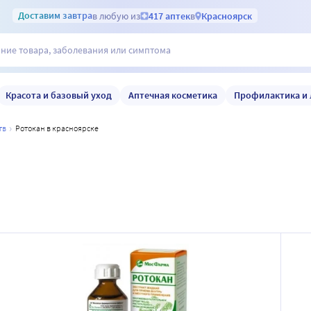
Доставим
завтра
в любую из
417 аптек
в
Красноярск
Красота и базовый уход
Аптечная косметика
Профилактика и 
тв
ротокан в красноярске