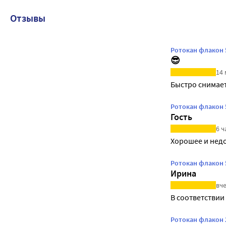
Отзывы
Ротокан флакон 
😎
14 
Быстро снимает
Ротокан флакон 
Гость
6 ч
Хорошее и нед
Ротокан флакон 
Ирина
вче
В соответствии
Ротокан флакон 