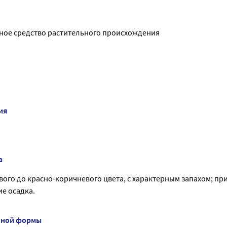
ое средство растительного происхождения
ия
а
ого до красно-коричневого цвета, с характерным запахом; пр
е осадка.
нной формы