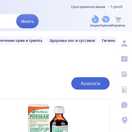
~ 5 дней
Срок хранения заказа
Искать
Акции
Уценка
Корзина
лечение орви и гриппа
Здоровье ног и суставов
Гигиена и уход
Аналоги