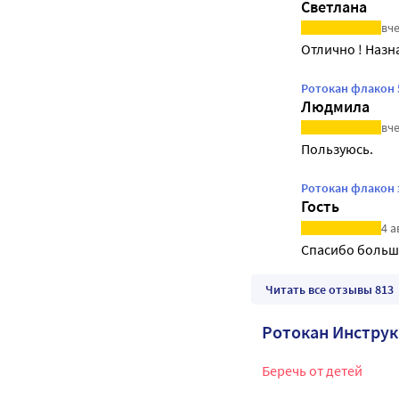
Светлана
вче
Отлично ! Назн
Ротокан флакон 
Людмила
вче
Пользуюсь.
Ротокан флакон 
Гость
4 а
Спасибо больш
Читать все отзывы 813
Ротокан Инстру
Беречь от детей