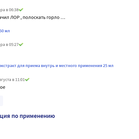
ра в 06:38
ачил ЛОР , полоскать горло …
50 мл
ра в 05:27
экстракт для приема внутрь и местного применения 25 мл
вгуста в 11:01
ое 
кция по применению