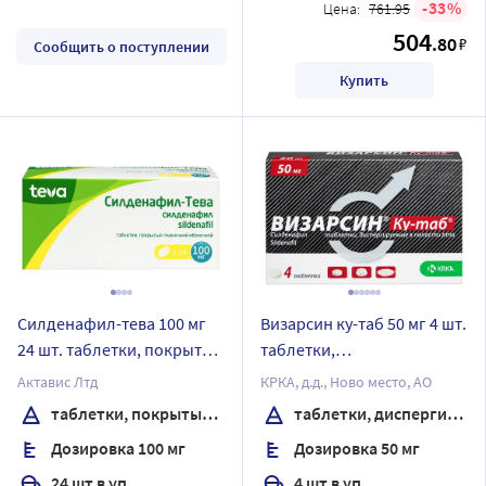
33
Цена:
761.95
504
.80
₽
Сообщить о поступлении
Купить
Силденафил-тева 100 мг
Визарсин ку-таб 50 мг 4 шт.
24 шт. таблетки, покрытые
таблетки,
пленочной оболочкой
диспергируемые в
Актавис Лтд
КРКА, д.д., Ново место, АО
полости рта
таблетки, покрытые пленочной оболочкой
таблетки, диспергируемые в полости рта
Дозировка 100 мг
Дозировка 50 мг
24 шт в уп.
4 шт в уп.