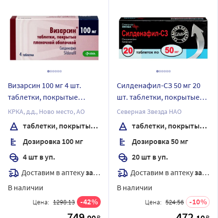
Визарсин 100 мг 4 шт.
Силденафил-СЗ 50 мг 20
таблетки, покрытые
шт. таблетки, покрытые
пленочной оболочкой
пленочной оболочкой
КРКА, д.д., Ново место, АО
Северная Звезда НАО
таблетки, покрытые пленочной оболочкой
таблетки, покрытые пленочной оболочкой
Дозировка 100 мг
Дозировка 50 мг
4 шт в уп.
20 шт в уп.
Доставим в аптеку
завтра
Доставим в аптеку
завтра
В наличии
В наличии
42
10
Цена:
1298.13
Цена:
524.56
749
472
.90
.10
₽
₽