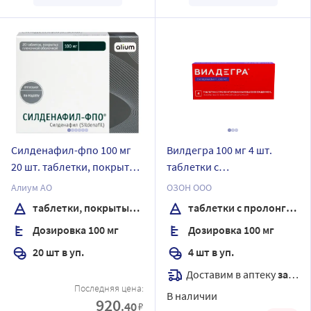
Силденафил-фпо 100 мг
Вилдегра 100 мг 4 шт.
20 шт. таблетки, покрытые
таблетки с
пленочной оболочкой
пролонгированным
Алиум АО
ОЗОН ООО
высвобождением,
таблетки, покрытые пленочной оболочкой
таблетки с пролонгированным высвобождением, покрытые пленочной оболочкой
покрытые пленочной
Дозировка 100 мг
Дозировка 100 мг
оболочкой
20 шт в уп.
4 шт в уп.
Доставим в аптеку
завтра
Последняя цена:
В наличии
920
.40
₽