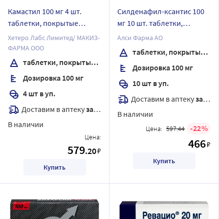
Камастил 100 мг 4 шт.
Силденафил-ксантис 100
таблетки, покрытые
мг 10 шт. таблетки,
пленочной оболочкой
покрытые пленочной
Хетеро Лабс Лимитед/ МАКИЗ-
Алси Фарма АО
оболочкой
ФАРМА ООО
таблетки, покрытые пленочной оболочкой
таблетки, покрытые пленочной оболочкой
Дозировка 100 мг
Дозировка 100 мг
10 шт в уп.
4 шт в уп.
Доставим в аптеку
завтра
Доставим в аптеку
завтра
В наличии
В наличии
22
Цена:
597.44
Цена:
466
₽
579
.20
₽
Купить
Купить