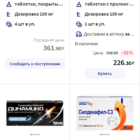
высвобождением,
таблетки, покрытые пленочной оболочкой
таблетки с пролонгированным высвобождением, покрытые пленочной оболочкой
покрытые пленочной
Дозировка 100 мг
Дозировка 100 мг
оболочкой
4 шт в уп.
1 шт в уп.
Доставим в аптеку
завтра
Последняя цена:
В наличии
361
.90
₽
32
Цена:
336.95
226
.30
₽
Сообщить о поступлении
Купить