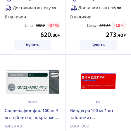
Доставим в аптеку
завтра
Доставим в аптеку
завтра
В наличии
В наличии
34
19
Цена:
952.2
Цена:
337.53
620
273
.80
.40
₽
₽
Купить
Купить
Силденафил-фпо 100 мг 4
Вилдегра 100 мг 1 шт.
шт. таблетки, покрытые
таблетки с
пленочной оболочкой
пролонгированным
Алиум АО
ОЗОН ООО