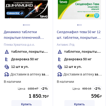
Динамико таблетки
Силденафил-тева 50 мг 12
покрытые пленочной
шт. таблетки, покрытые
оболочкой 50 мг 12 шт
пленочной оболочкой
Плива Хрватска д.о.о.
Актавис Лтд
таблетки, покрытые пленочной оболочкой
таблетки, покрытые пленочной оболочкой
Дозировка 50 мг
Дозировка 50 мг
12 шт в уп.
12 шт в уп.
Доставим в аптеку
завтра
Доставим в аптеку
завтра
В наличии
В наличии
2
2
Цена:
1888.47
Цена:
608.16
1 850
596
.70
₽
₽
Купить
Купить