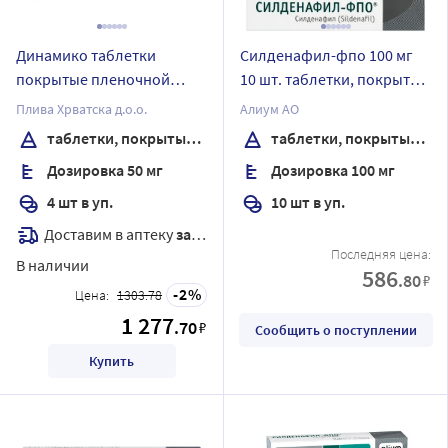
Динамико таблетки
Силденафил-фпо 100 мг
покрытые пленочной
10 шт. таблетки, покрытые
оболочкой 50 мг 4 шт
пленочной оболочкой
Плива Хрватска д.о.о.
Алиум АО
таблетки, покрытые пленочной оболочкой
таблетки, покрытые пленочной оболочкой
Дозировка 50 мг
Дозировка 100 мг
4 шт в уп.
10 шт в уп.
Доставим в аптеку
завтра
Последняя цена:
В наличии
586
.80
₽
2
Цена:
1303.78
1 277
.70
₽
Сообщить о поступлении
Купить