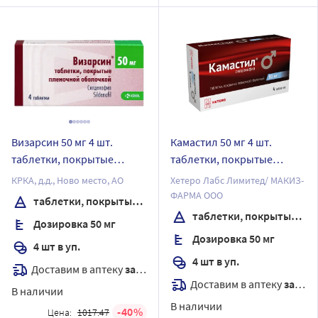
Визарсин 50 мг 4 шт.
Камастил 50 мг 4 шт.
таблетки, покрытые
таблетки, покрытые
пленочной оболочкой
пленочной оболочкой
КРКА, д.д., Ново место, АО
Хетеро Лабс Лимитед/ МАКИЗ-
ФАРМА ООО
таблетки, покрытые пленочной оболочкой
таблетки, покрытые пленочной оболочкой
Дозировка 50 мг
Дозировка 50 мг
4 шт в уп.
4 шт в уп.
Доставим в аптеку
завтра
Доставим в аптеку
завтра
В наличии
В наличии
40
Цена:
1017.47