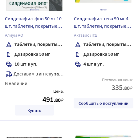
Силденафил-фпо 50 мг 10
Силденафил-тева 50 мг 4
шт. таблетки, покрытые
шт. таблетки, покрытые
пленочной оболочкой
пленочной оболочкой
Алиум АО
Актавис Лтд
таблетки, покрытые пленочной оболочкой
таблетки, покрытые пленочной оболочкой
Дозировка 50 мг
Дозировка 50 мг
10 шт в уп.
4 шт в уп.
Доставим в аптеку
завтра
Последняя цена:
В наличии
335
.80
₽
Цена:
491
.80
₽
Сообщить о поступлении
Купить