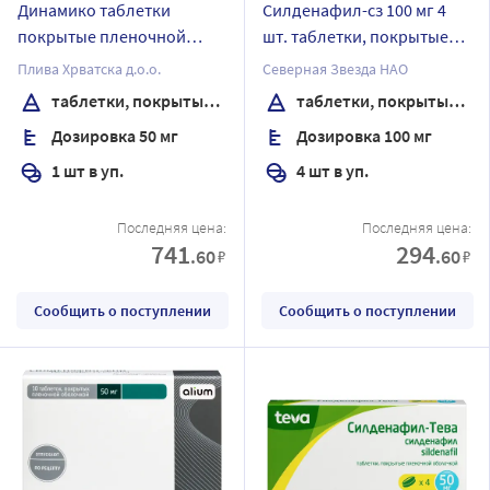
Динамико таблетки
Силденафил-сз 100 мг 4
покрытые пленочной
шт. таблетки, покрытые
оболочкой 50 мг 1 шт
пленочной оболочкой
Плива Хрватска д.о.о.
Северная Звезда НАО
таблетки, покрытые пленочной оболочкой
таблетки, покрытые пленочной оболочкой
Дозировка 50 мг
Дозировка 100 мг
1 шт в уп.
4 шт в уп.
Последняя цена:
Последняя цена:
741
294
.60
.60
₽
₽
Сообщить о поступлении
Сообщить о поступлении