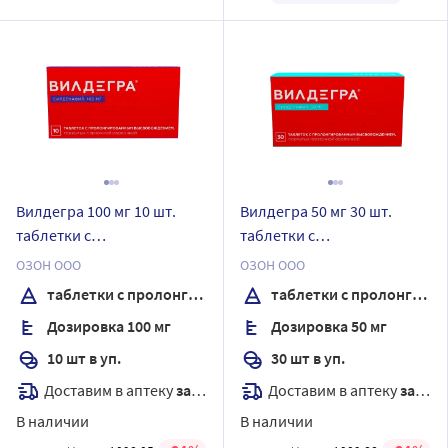
Вилдегра 100 мг 10 шт.
Вилдегра 50 мг 30 шт.
таблетки с
таблетки с
пролонгированным
пролонгированным
ОЗОН ООО
ОЗОН ООО
высвобождением,
высвобождением,
таблетки с пролонгированным высвобождением, покрытые пленочной оболочкой
таблетки с пролонгированным высвобождением, покрытые пленочной оболочкой
покрытые пленочной
покрытые пленочной
Дозировка 100 мг
Дозировка 50 мг
оболочкой
оболочкой
10 шт в уп.
30 шт в уп.
Доставим в аптеку
завтра
Доставим в аптеку
завтра
В наличии
В наличии