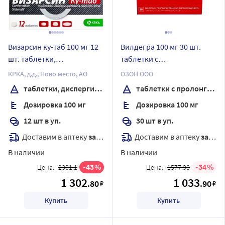
Визарсин ку-таб 100 мг 12
Вилдегра 100 мг 30 шт.
шт. таблетки,
таблетки с
диспергируемые в
пролонгированным
КРКА, д.д., Ново место, АО
ОЗОН ООО
полости рта
высвобождением,
таблетки, диспергируемые в полости рта
таблетки с пролонгированным высвобождением, покрытые пленочной оболочкой
покрытые пленочной
Дозировка 100 мг
Дозировка 100 мг
оболочкой
12 шт в уп.
30 шт в уп.
Доставим в аптеку
завтра
Доставим в аптеку
завтра
В наличии
В наличии
43
34
Цена:
2301.1
Цена:
1577.93
1 302
1 033
.80
.90
₽
₽
Купить
Купить