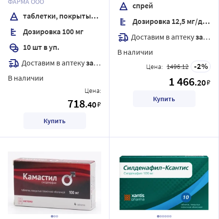
дозированный 5 мл
ФАРМА ООО
спрей
таблетки, покрытые пленочной оболочкой
Дозировка 12,5 мг/доза
Дозировка 100 мг
Доставим в аптеку
завтра
10 шт в уп.
В наличии
Доставим в аптеку
завтра
2
Цена:
1496.12
В наличии
1 466
.20
₽
Цена:
Купить
718
.40
₽
Купить