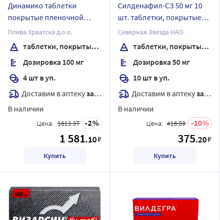
Динамико таблетки
Силденафил-СЗ 50 мг 10
покрытые пленочной
шт. таблетки, покрытые
оболочкой 100 мг 4 шт
пленочной оболочкой
Плива Хрватска д.о.о.
Северная Звезда НАО
таблетки, покрытые пленочной оболочкой
таблетки, покрытые пленочной оболочкой
Дозировка 100 мг
Дозировка 50 мг
4 шт в уп.
10 шт в уп.
Доставим в аптеку
завтра
Доставим в аптеку
завтра
В наличии
В наличии
2
10
Цена:
1613.37
Цена:
416.89
1 581
375
.10
.20
₽
₽
Купить
Купить