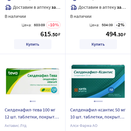
Доставим в аптеку
завтра
Доставим в аптеку
завтра
В наличии
В наличии
10
2
Цена:
683.89
Цена:
504.39
615
494
.50
.30
₽
₽
Купить
Купить
Силденафил-тева 100 мг
Силденафил-ксантис 50 мг
12 шт. таблетки, покрытые
10 шт. таблетки, покрытые
пленочной оболочкой
пленочной оболочкой
Актавис Лтд
Алси Фарма АО