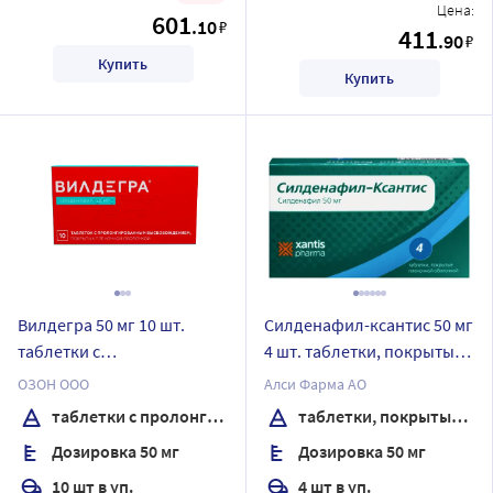
Цена:
601
.10
₽
411
.90
₽
Купить
Купить
Вилдегра 50 мг 10 шт.
Силденафил-ксантис 50 мг
таблетки с
4 шт. таблетки, покрытые
пролонгированным
пленочной оболочкой
ОЗОН ООО
Алси Фарма АО
высвобождением,
таблетки с пролонгированным высвобождением, покрытые пленочной оболочкой
таблетки, покрытые пленочной оболочкой
покрытые пленочной
Дозировка 50 мг
Дозировка 50 мг
оболочкой
10 шт в уп.
4 шт в уп.