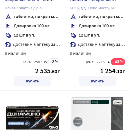
оболочкой 100 мг 12 шт
пленочной оболочкой
Плива Хрватска д.о.о.
КРКА, д.д., Ново место, АО
таблетки, покрытые пленочной оболочкой
таблетки, покрытые пленочной оболочкой
Дозировка 100 мг
Дозировка 100 мг
12 шт в уп.
12 шт в уп.
Доставим в аптеку
завтра
Доставим в аптеку
завтра
В наличии
В наличии
2
43
Цена:
2587.35
Цена:
2216.04
2 535
1 254
.60
.10
₽
₽
Купить
Купить