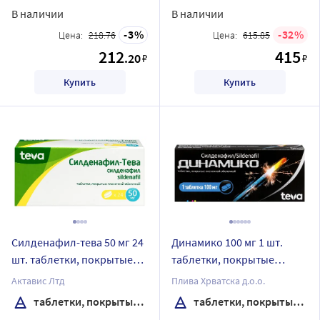
В наличии
В наличии
3
32
Цена:
218.76
Цена:
615.85
212
415
.20
₽
₽
Купить
Купить
Силденафил-тева 50 мг 24
Динамико 100 мг 1 шт.
шт. таблетки, покрытые
таблетки, покрытые
пленочной оболочкой
пленочной оболочкой
Актавис Лтд
Плива Хрватска д.о.о.
таблетки, покрытые пленочной оболочкой
таблетки, покрытые пленочной оболочкой