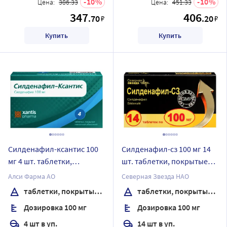
10
10
Цена:
386.33
Цена:
451.33
347
406
.70
.20
₽
₽
Купить
Купить
Силденафил-ксантис 100
Силденафил-сз 100 мг 14
мг 4 шт. таблетки,
шт. таблетки, покрытые
покрытые пленочной
пленочной оболочкой
Алси Фарма АО
Северная Звезда НАО
оболочкой
таблетки, покрытые пленочной оболочкой
таблетки, покрытые пленочной оболочкой
Дозировка 100 мг
Дозировка 100 мг
4 шт в уп.
14 шт в уп.