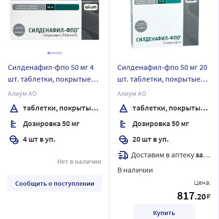
Силденафил-фпо 50 мг 4
Силденафил-фпо 50 мг 20
шт. таблетки, покрытые
шт. таблетки, покрытые
пленочной оболочкой
пленочной оболочкой
Алиум АО
Алиум АО
таблетки, покрытые пленочной оболочкой
таблетки, покрытые пленочной оболочкой
Дозировка 50 мг
Дозировка 50 мг
4 шт в уп.
20 шт в уп.
Доставим в аптеку
завтра
Нет в наличии
В наличии
Цена:
Сообщить о поступлении
817
.20
₽
Купить