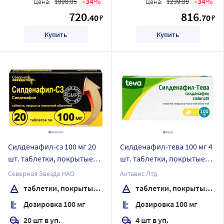
34
34
Цена:
1098.05
Цена:
1239.88
720
816
.40
.70
₽
₽
Купить
Купить
Силденафил-сз 100 мг 20
Силденафил-тева 100 мг 4
шт. таблетки, покрытые
шт. таблетки, покрытые
пленочной оболочкой
пленочной оболочкой
Северная Звезда НАО
Актавис Лтд
таблетки, покрытые пленочной оболочкой
таблетки, покрытые пленочной оболочкой
Дозировка 100 мг
Дозировка 100 мг
20 шт в уп.
4 шт в уп.