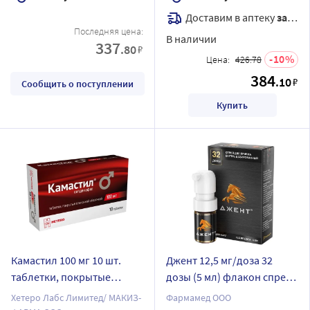
Доставим в аптеку
завтра
Последняя цена:
В наличии
337
.80
₽
10
Цена:
426.78
384
.10
₽
Сообщить о поступлении
Купить
Камастил 100 мг 10 шт.
Джент 12,5 мг/доза 32
таблетки, покрытые
дозы (5 мл) флакон спрей
пленочной оболочкой
для приема внутрь
Хетеро Лабс Лимитед/ МАКИЗ-
Фармамед ООО