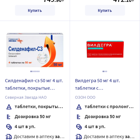
Купить
Купить
Силденафил-сз 50 мг 4 шт.
Вилдегра 50 мг 4 шт.
таблетки, покрытые
таблетки с
пленочной оболочкой
пролонгированным
Северная Звезда НАО
ОЗОН ООО
высвобождением,
таблетки, покрытые пленочной оболочкой
таблетки с пролонгированным высвобождением, покрытые пленочной оболочкой
покрытые пленочной
Дозировка 50 мг
Дозировка 50 мг
оболочкой
4 шт в уп.
4 шт в уп.
Доставим в аптеку
завтра
Доставим в аптеку
завтра