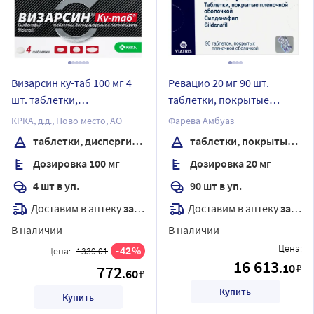
Визарсин ку-таб 100 мг 4
Ревацио 20 мг 90 шт.
шт. таблетки,
таблетки, покрытые
диспергируемые в
пленочной оболочкой
КРКА, д.д., Ново место, АО
Фарева Амбуаз
полости рта
таблетки, диспергируемые в полости рта
таблетки, покрытые пленочной оболочкой
Дозировка 100 мг
Дозировка 20 мг
4 шт в уп.
90 шт в уп.
Доставим в аптеку
завтра
Доставим в аптеку
завтра
В наличии
В наличии
Цена:
42
Цена:
1339.01
16 613
.10
₽
772
.60
₽
Купить
Купить