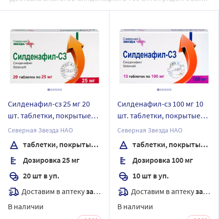
Силденафил-сз 25 мг 20
Силденафил-сз 100 мг 10
шт. таблетки, покрытые
шт. таблетки, покрытые
пленочной оболочкой
пленочной оболочкой
Северная Звезда НАО
Северная Звезда НАО
таблетки, покрытые пленочной оболочкой
таблетки, покрытые пленочной оболочкой
Дозировка 25 мг
Дозировка 100 мг
20 шт в уп.
10 шт в уп.
Доставим в аптеку
завтра
Доставим в аптеку
завтра
В наличии
В наличии