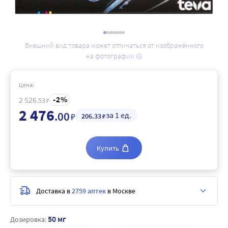
Внешний вид товара может отличаться от изображённого
на фотографии
Цена:
2
2 526
.53
₽
2 476
.00
за 1 ед.
₽
206
.33
₽
Купить
Доставка в
2759 аптек
в Москве
50 мг
Дозировка: