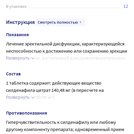
12
В упаковке
Инструкция
Смотреть полностью
Показания
Лечение эректильной дисфункции, характеризующейся 
неспособностью к достижению или сохранению эрекции 
Развернуть
полового члена, достаточной для удовлетворительного 
полового акта.
Эффективен только при сексуальной стимуляции.
Состав
Если улучшение не наступило или Вы чувствуете 
1 таблетка содержит: действующее вещество 
ухудшение, необходимо обратиться к врачу.
силденафила цитрат 140,48 мг (в пересчете на 
Развернуть
силденафил 100,00 мг);
вспомогательные вещества: целлюлоза 
микрокристаллическая (PH 101) 411,52 мг; 
Противопоказания
кроскармеллоза натрия 21,00 мг; гипролоза 
Гиперчувствительность к силденафилу или любому 
(гидроксипропилцеллюлоза) 18,00 мг; кремния диоксид 
другому компоненту препарата; одновременный прием 
коллоидный (кремния диоксид коллоидный безводный) 