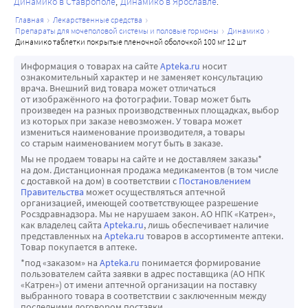
получающих ?-адреноблокаторы, одновременное 
«Противопоказания»).
Динамико в Ставрополе
Динамико в Ярославле
дегенерацией (n = 9) силденафил в однократной дозе 100 
применение силденафила может привести к 
У небольшого числа пациентов с наследственным 
главная
лекарственные средства
мг переносился хорошо. Не было выявлено никаких 
препараты для мочеполовой системы и половые гормоны
динамико
симптоматической гипотензии.
пигментным ретинитом имеются генетически 
клинически значимых изменений зрения, оцениваемых 
динамико таблетки покрытые пленочной оболочкой 100 мг 12 шт
Признаков значительного взаимодействия с 
детерминированные нарушения функций 
по специальным визуальным тестам (острота зрения, 
Информация о товарах на сайте
Apteka.ru
носит
толбутамидом (250 мг) или варфарином (40 мг), которые 
фосфодиэстераз сетчатки глаза. Сведения о 
решетка Амслер, цветовое восприятие, моделирование 
ознакомительный характер и не заменяет консультацию
метаболизируются изоферментом цитохрома CYP2C9, не 
безопасности применения препарата у больных с 
врача. Внешний вид товара может отличаться
прохождения цвета, периметр Хэмфри и фотостресс).
от изображённого на фотографии. Товар может быть
выявлено.
пигментным ретинитом отсутствуют, поэтому у таких 
Эффективность
произведен на разных производственных площадках, выбор
Силденафил (100 мг) не оказывает влияния на 
пациентов не следует применять силденафил (см. раздел 
из которых при заказе невозможен. У товара может
Эффективность и безопасность силденафила оценивали 
измениться наименование производителя, а товары
фармакокинетику ингибитора ВИЧ- протеазы, 
«Противопоказания»).
в 21 рандомизированном двойном слепом 
со старым наименованием могут быть в заказе.
саквинавира, являющегося субстратом изофермента 
Нарушения слуха
плацебоконтролируемом исследовании 
Мы не продаем товары на сайте и не доставляем заказы*
цитохрома CYP3A4, при его постоянном уровне в крови.
В некоторых постмаркетинговых и клинических 
на дом. Дистанционная продажа медикаментов (в том числе
продолжительностью до 6 месяцев у 3000 пациентов в 
с доставкой на дом) в соответствии с
Постановлением
Одновременное применение силденафила в 
исследованиях сообщается о случаях внезапного 
возрасте от 19 до 87 лет с эректильной дисфункцией 
Правительства
может осуществляться аптечной
равновесном состоянии (80 мг три раза в сутки) приводит 
ухудшения или потери слуха, связанных с применением 
организацией, имеющей соответствующее разрешение
различной этиологии (органической, психогенной или 
Росздравнадзора. Мы не нарушаем закон. АО НПК «Катрен»,
к повышению AUC и Сmах бозентана (125 мг два раза в 
всех ингибиторов ФДЭ5, включая силденафил. 
смешанной). Эффективность препарата оценивали 
как владелец сайта
Apteka.ru
, лишь обеспечивает наличие
сутки) на 49,8 % и 42 %, соответственно.
Большинство этих пациентов имели факторы риска 
представленных на
Apteka.ru
товаров в ассортименте аптеки.
глобально с использованием дневника эрекций, 
Товар покупается в аптеке.
Силденафил (50 мг) не вызывает дополнительного 
внезапного ухудшения или потери слуха. Причинно-
международного индекса эректильной функции 
*под «заказом» на
Apteka.ru
понимается формирование
увеличения времени кровотечения при приеме 
следственной связи между применением ингибиторов 
(валидированный опросник о состоянии сексуальной 
пользователем сайта заявки в адрес поставщика (АО НПК
ацетилсалициловой кислоты (150 мг).
ФДЭ5 и внезапным ухудшением слуха или потерей слуха 
«Катрен») от имени аптечной организации на поставку
функции) и опроса партнера.
выбранного товара в соответствии с заключенным между
Силденафил (50 мг) не усиливает гипотензивное 
не установлено. В случае внезапного ухудшения слуха 
Эффективность силденафила, определенная как 
последними договором поставки