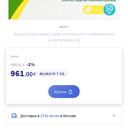
Внешний вид товара может отличаться от изображённого
на фотографии
Цена:
2
980
.61
₽
961
.00
за 1 ед.
₽
40
.04
₽
Купить
Доставка в
2716 аптек
в Москве