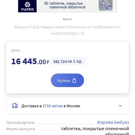
Внешний вид товара может отличаться от изображённого
на фотографии
Цена:
16 445
.00
за 1 ед.
₽
182
.72
₽
Купить
Доставка в
2716 аптек
в Москве
Фарева Амбуаз
Производитель
таблетки, покрытые пленочной
Форма выпуска
оболочкой