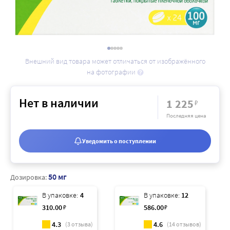
Внешний вид товара может отличаться от изображённого
на фотографии
Нет в наличии
1 225
₽
Последняя цена
Уведомить о поступлении
50 мг
Дозировка:
В упаковке:
4
В упаковке:
12
310
.00
₽
586
.00
₽
4.3
4.6
(
3
отзыва)
(
14
отзывов)