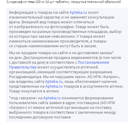
силденафил-тева 100 мг 24 шт. таблетки, покрытые пленочной оболочкой
У пациентов с циррозом печени (стадии А и В по 
случайные падения, боль в области грудной клетки,
Силденафил усиливает гипотензивное действие 
острым началом НПИНЗН. Результаты указывают на 
классификации Чайлд-Пью) клиренс силденафила 
случайные травмы; редко - раздражительность.
нитратов, как при длительном применении, так и при 
приблизительно 2-кратное повышение риска НПИНЗН в 
Информация о товарах на сайте
Apteka.ru
носит
снижается, что приводит к повышению значения AUC (84 
ознакомительный характер и не заменяет консультацию
применении по острым показаниям. В связи с этим 
пределах 5 периодов полувыведения после применения 
врача. Внешний вид товара может отличаться
%) и Cmax (47 %) по сравнению с таковыми показателями 
применение силденафила в сочетании с нитратами или 
ингибитора ФДЭ5. Согласно опубликованным 
от изображённого на фотографии. Товар может быть
при нормальной функции печени у пациентов той же 
произведен на разных производственных площадках, выбор
донаторами оксида азота противопоказано.
литературным данным, годичная частота возникновения 
из которых при заказе невозможен. У товара может
возрастной группы. Фармакокинетика силденафила у 
При одновременном приеме альфа-адреноблокатора 
НПИНЗН составляет 2,5-11,8 случаев на 100 000 мужчин в 
измениться наименование производителя, а товары
пациентов с печеночной недостаточностью тяжелой 
со старым наименованием могут быть в заказе.
доксазозина (4 мг и 8 мг) и силденафила (50 мг и 100 мг) у 
возрасте ? 50 лет в общей популяции. Следует 
степени (стадия С по классификации Чайлд-Пью) не 
Мы не продаем товары на сайте и не доставляем заказы*
пациентов с доброкачественной гиперплазией 
рекомендовать пациентам в случае внезапной потери 
на дом. Дистанционная продажа медикаментов (в том числе
изучалась.
предстательной железы со стабильной гемодинамикой 
зрения прекратить терапию силденафилом и 
с доставкой на дом) в соответствии с
Постановлением
Правительства
может осуществляться аптечной
среднее дополнительное снижение систолического/
немедленно проконсультироваться с врачом. Лица, у 
организацией, имеющей соответствующее разрешение
диастолического АД в положении лежа на спине 
которых уже был случай НПИНЗН, имеют повышенный 
Росздравнадзора. Мы не нарушаем закон. АО НПК «Катрен»,
как владелец сайта
Apteka.ru
, лишь обеспечивает наличие
составляло 9/5 мм рт.ст. и 8/4 мм рт.cт., соответственно, а 
риск рецидива НПИНЗН. Поэтому врачу следует обсудить 
представленных на
Apteka.ru
товаров в ассортименте аптеки.
в положении стоя - 11/4 мм pт.cт. и 4/5 мм рт.ст., 
данный риск с такими пациентами, а также обсудить с 
Товар покупается в аптеке.
соответственно. Сообщается о редких случаях развития у 
ними потенциальный шанс неблагоприятного 
*под «заказом» на
Apteka.ru
понимается формирование
пользователем сайта заявки в адрес поставщика (АО НПК
таких пациентов симптоматической постуральной 
воздействия ингибиторов ФДЭ5. Ингибиторы ФДЭ5, в 
«Катрен») от имени аптечной организации на поставку
гипотензии, проявлявшейся в виде головокружений (без 
том числе силеднафил, у таких пациентов следует 
выбранного товара в соответствии с заключенным между
последними договором поставки
обморока). У отдельных чувствительных пациентов, 
применять с осторожностью и только в ситуациях, когда 
получающих альфа-адреноблокаторы, одновременное 
ожидаемая польза превышает риск. У пациентов с 
применение силденафила может привести к 
эпизодами развития НПИНЗН с потерей зрения в одном 