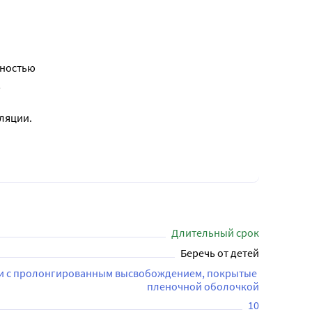
бностью
,
ляции.
Длительный срок
Беречь от детей
и с пролонгированным высвобождением, покрытые 
пленочной оболочкой
10