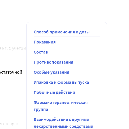
Способ применения и дозы
Показания
мг. С учетом 
Состав
ользовать 
авляет 100 
Противопоказания
статочной 
Особые указания
Упаковка и форма выпуска
Побочные действия
Фармакотерапевтическая
 
группа
жен, 
Взаимодействие с другими
 стеарат – 
г 
лекарственными средствами