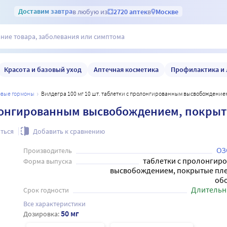
Доставим
завтра
в любую из
2720 аптек
в
Москве
Красота и базовый уход
Аптечная косметика
Профилактика и 
ловые гормоны
Вилдегра 100 мг 10 шт. таблетки с пролонгированным высвобождени
ролонгированным высвобождением, покры
ться
Добавить к сравнению
ОЗ
Производитель
таблетки с пролонгир
Форма выпуска
высвобождением, покрытые пл
об
Длительн
Срок годности
Все характеристики
50 мг
Дозировка: