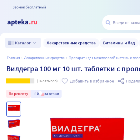
Звонок бесплатный
Лекарственные средства
Витамины и бад
Каталог
главная
лекарственные средства
препараты для мочеполовой системы и по
Вилдегра 100 мг 10 шт. таблетки с п
Добавить в избранное
Подели
(
16
отзывов)
По рецепту
+10
за отзыв