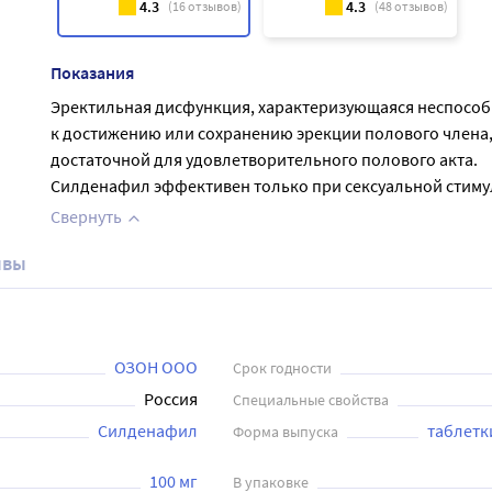
4.3
4.3
(
16
отзывов)
(
48
отзывов)
Показания
Эректильная дисфункция, характеризующаяся неспосо
к достижению или сохранению эрекции полового члена
достаточной для удовлетворительного полового акта.
Силденафил эффективен только при сексуальной стиму
Свернуть
ывы
ОЗОН ООО
Срок годности
Россия
Специальные свойства
Силденафил
таблетк
Форма выпуска
100 мг
В упаковке