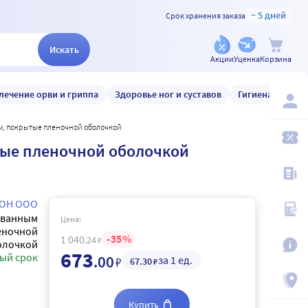
~ 5 дней
Срок хранения заказа
Искать
Акции
Уценка
Корзина
лечение орви и гриппа
Здоровье ног и суставов
Гигиена и уход
ем, покрытые пленочной оболочкой
тые пленочной оболочкой
ОН ООО
ованным
Цена:
еночной
35
1 040
.24
₽
олочкой
673
ый срок
.00
за 1 ед.
₽
67
.30
₽
Купить