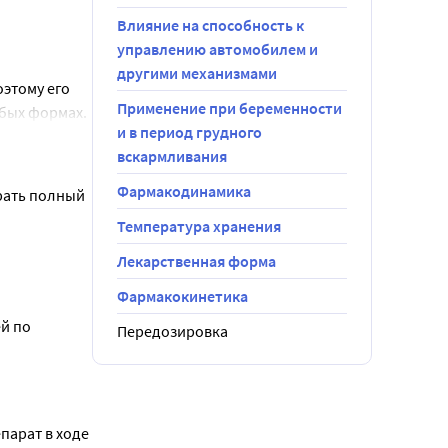
димости, 
Влияние на способность к
управлению автомобилем и
другими механизмами
смотреть 
этому его 
 «Озон» или 
Применение при беременности
юбых формах.
апно 
и в период грудного
т, 
вскармливания
действие с 
Фармакодинамика
ать полный 
ндована 
Температура хранения
ардия, 
зания»), у 
Лекарственная форма
й терапии 
начальной 
 передней 
та. 
м. раздел 
Фармакокинетика
енением 
давления. 
й по 
Передозировка
щего 
каторы, 
риальной 
иимчивость 
применение 
вестных 
ентов 
й атрофии, 
.
ациентов 
парат в ходе
лденафил 