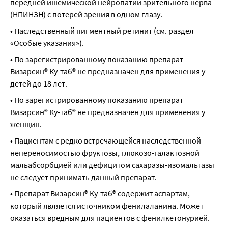
передней ишемической нейропатии зрительного нерва 
(НПИНЗН) с потерей зрения в одном глазу.
• Наследственный пигментный ретинит (см. раздел 
«Особые указания»).
• По зарегистрированному показанию препарат 
Визарсин® Ку-таб® не предназначен для применения у 
детей до 18 лет.
• По зарегистрированному показанию препарат 
Визарсин® Ку-таб® не предназначен для применения у 
женщин.
• Пациентам с редко встречающейся наследственной 
непереносимостью фруктозы, глюкозо-галактозной 
мальабсорбцией или дефицитом сахаразы-изомальтазы 
не следует принимать данный препарат.
• Препарат Визарсин® Ку-таб® содержит аспартам, 
который является источником фенилаланина. Может 
оказаться вредным для пациентов с фенилкетонурией.