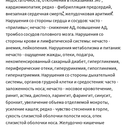
недостаточность, отклонения в показаниях ЭКГ,
кардиомиопатия; редко - фибрилляция предсердий,
внезапная сердечная смерть⃰, желудочковая аритмия⃰.
Нарушения со стороны сердца и сосудов: часто -
«приливы»; нечасто - снижение АД, повышение АД,
тромбоз сосудов головного мозга. Нарушения со
стороны крови и лимфатической системы: нечасто -
анемия, лейкопения. Нарушения метаболизма и питания:
нечасто - ощущение жажды, отеки, подагра,
некомпенсированный сахарный диабет, гипергликемия,
периферические отеки, гиперурикемия, гипогликемия,
гипернатриемия. Нарушения со стороны дыхательной
системы, органов грудной клетки и средостения: часто -
заложенность носа; нечасто - носовое кровотечение,
ринит, астма, диспноэ, ларингит, фарингит, синусит,
бронхит, увеличение объема отделяемой мокроты,
усиление кашля; редко - чувство стеснения в горле,
сухость слизистой оболочки полости носа, отек
слизистой оболочки носа. Желудочно-кишечные