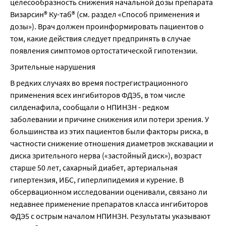
целесообразность снижения начальной дозы препарата 
Визарсин® Ку-таб® (см. раздел «Способ применения и 
дозы»). Врач должен проинформировать пациентов о 
том, какие действия следует предпринять в случае 
появления симптомов ортостатической гипотензии.
Зрительные нарушения
В редких случаях во время пострегистрационного 
применения всех ингибиторов ФДЭ5, в том числе 
силденафила, сообщали о НПИНЗН - редком 
заболевании и причине снижения или потери зрения. У 
большинства из этих пациентов были факторы риска, в 
частности снижение отношения диаметров экскавации и 
диска зрительного нерва («застойный диск»), возраст 
старше 50 лет, сахарный диабет, артериальная 
гипертензия, ИБС, гиперлипидемия и курение. В 
обсервационном исследовании оценивали, связано ли 
недавнее применение препаратов класса ингибиторов 
ФДЭ5 с острым началом НПИНЗН. Результаты указывают 