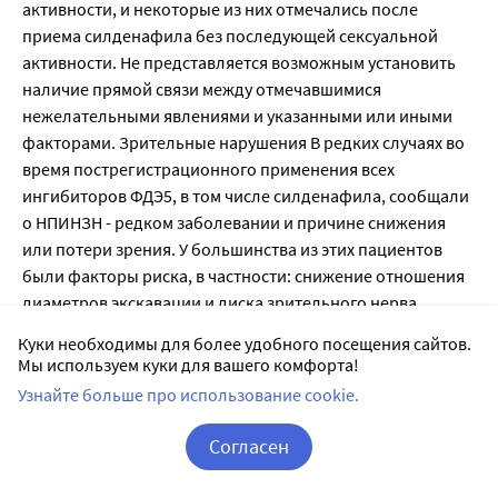
активности, и некоторые из них отмечались после
приема силденафила без последующей сексуальной
активности. Не представляется возможным установить
наличие прямой связи между отмечавшимися
нежелательными явлениями и указанными или иными
факторами. Зрительные нарушения В редких случаях во
время пострегистрационного применения всех
ингибиторов ФДЭ5, в том числе силденафила, сообщали
о НПИНЗН - редком заболевании и причине снижения
или потери зрения. У большинства из этих пациентов
были факторы риска, в частности: снижение отношения
диаметров экскавации и диска зрительного нерва
(«застойный диск»), возраст старше 50 лет, сахарный
Куки необходимы для более удобного посещения сайтов.
диабет, артериальная гипертензия, ИБС,
Мы используем куки для вашего комфорта!
гиперлипидемия и курение. В обсервационном
Узнайте больше про использование cookie.
исследовании оценивали, связано ли недавнее
применение препаратов класса ингибиторов ФДЭ5 с
Согласен
острым началом НПИНЗН. Результаты указывают на
Корзина
Вход / Регистрация
приблизительно двукратное повышение риска НПИНЗН