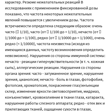
характер. Резюме нежелательных реакций В
исследованиях с применением фиксированной дозы
показано, что частота некоторых нежелательных
явлений повышается с увеличением дозы. Частота
встречаемости определена следующим образом: очень
часто ( 1/10), часто (от  1/100 до < 1/10), нечасто (от 
1/1000 до < 1/100), редко (от  1/10000 до < 1/1000), очень
редко (< 1/10000), частота неизвестна (исходя из
имеющихся данных, частоту возникновения определить
невозможно). Нарушения со стороны иммунной системы:
нечасто - реакции гиперчувствительности (в т. ч. кожная
сыпь), аллергические реакции. Нарушения со стороны
органа зрения: часто - затуманенное зрение, нарушение
зрения, цианопсия; нечасто - боль в глазах, фотофобия,
фотопсия, хроматопсия, покраснение глаз/инъекции
склер, изменение яркости световосприятия, мидриаз,
конъюнктивит, кровоизлияние в ткани глаза, катаракта,
нарушение работы слезного аппарата; редко - отек век и
прилегающих тканей, ощущение сухости в глазах,