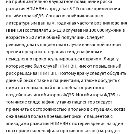
на приблизительно двукратное повышение риска 
развития НПИНЗН в пределах 5 Т½ после применения 
ингибитора ФДЭ5. Согласно опубликованным 
литературным данным, годичная частота возникновения 
НПИНЗН составляет 2,5-11,8 случаев на 100 000 мужчин в 
возрасте ≥ 50 лет в общей популяции. Следует 
рекомендовать пациентам в случае внезапной потери 
зрения прекратить терапию силденафилом и 
немедленно проконсультироваться с врачом. Лица, у 
которых уже был случай НПИНЗН, имеют повышенный 
риск рецидива НПИНЗН. Поэтому врачу следует обсудить 
данный риск с такими пациентами, а также обсудить с 
ними потенциальный шанс неблагоприятного 
воздействия ингибиторов ФДЭ5. Ингибиторы ФДЭ5, в 
том числе силденафил, у таких пациентов следует 
применять с осторожностью и только в ситуациях, когда 
ожидаемая польза превышает риск. У пациентов с 
эпизодами развития НПИНЗН с потерей зрения на один 
глаз прием силденафила противопоказан (см. раздел 