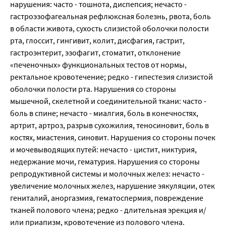
нарушения: часто - тошнота, диспепсия; нечасто -
гастроэзофагеальная рефлюксная болезнь, рвота, боль
в области живота, сухость слизистой оболочки полости
рта, глоссит, гингивит, колит, дисфагия, гастрит,
гастроэнтерит, эзофагит, стоматит, отклонение
«печеночных» функциональных тестов от нормы,
ректальное кровотечение; редко - гипестезия слизистой
оболочки полости рта. Нарушения со стороны
мышечной, скелетной и соединительной ткани: часто -
боль в спине; нечасто - миалгия, боль в конечностях,
артрит, артроз, разрыв сухожилия, теносиновит, боль в
костях, миастения, синовит. Нарушения со стороны почек
и мочевыводящих путей: нечасто - цистит, никтурия,
недержание мочи, гематурия. Нарушения со стороны
репродуктивной системы и молочных желез: нечасто -
увеличение молочных желез, нарушение эякуляции, отек
гениталий, аноргазмия, гематоспермия, повреждение
тканей полового члена; редко - длительная эрекция и/
или приапизм, кровотечение из полового члена.