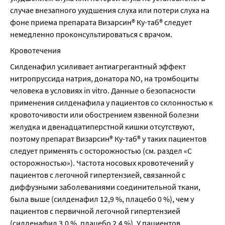
случае внезапного ухудшения слуха или потери слуха на 
фоне приема препарата Визарсин® Ку-таб® следует 
немедленно проконсультироваться с врачом.
Кровотечения
Силденафил усиливает антиагрегантный эффект 
нитропруссида натрия, донатора NO, на тромбоциты 
человека в условиях in vitro. Данные о безопасности 
применения силденафила у пациентов со склонностью к 
кровоточивости или обострением язвенной болезни 
желудка и двенадцатиперстной кишки отсутствуют, 
поэтому препарат Визарсин® Ку-таб® у таких пациентов 
следует применять с осторожностью (см. раздел «С 
осторожностью»). Частота носовых кровотечений у 
пациентов с легочной гипертензией, связанной с 
диффузными заболеваниями соединительной ткани, 
была выше (силденафил 12,9 %, плацебо 0 %), чем у 
пациентов с первичной легочной гипертензией 
(силденафил 3,0 %, плацебо 2,4 %). У пациентов, 