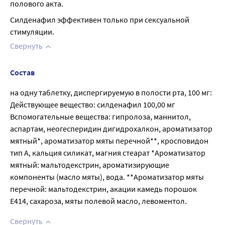
полового акта.
Силденафил эффективен только при сексуальной 
стимуляции.
Свернуть
Состав
на одну таблетку, диспергируемую в полости рта, 100 мг:
Действующее вещество: силденафил 100,00 мг
Вспомогательные вещества: гипролоза, маннитол,
аспартам, неогесперидин дигидрохалкон, ароматизатор
мятный*, ароматизатор мяты перечной**, кросповидон
тип А, кальция силикат, магния стеарат *Ароматизатор
мятный: мальтодекстрин, ароматизирующие
компоненты (масло мяты), вода. **Ароматизатор мяты
перечной: мальтодекстрин, акации камедь порошок
Е414, сахароза, мяты полевой масло, левоментол.
Свернуть