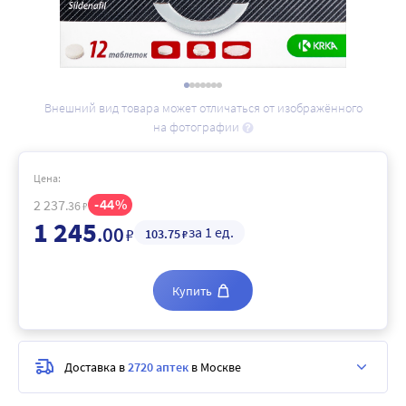
Внешний вид товара может отличаться от изображённого
на фотографии
Цена:
44
2 237
.36
₽
1 245
.00
за 1 ед.
₽
103
.75
₽
Купить
Доставка в
2720 аптек
в Москве