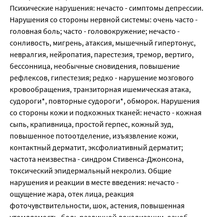
Психические нарушения: нечасто - симптомы депрессии.
Нарушения со стороны нервной системы: очень часто -
головная боль; часто - головокружение; нечасто -
сонливость, мигрень, атаксия, мышечный гипертонус,
невралгия, нейропатия, парестезия, тремор, вертиго,
бессонница, необычные сновидения, повышение
рефлексов, гипестезия; редко - нарушение мозгового
кровообращения, транзиторная ишемическая атака,
судороги*, повторные судороги*, обморок. Нарушения
со стороны кожи и подкожных тканей: нечасто - кожная
сыпь, крапивница, простой герпес, кожный зуд,
повышенное потоотделение, изъязвление кожи,
контактный дерматит, эксфолиативный дерматит;
частота неизвестна - синдром Стивенса-Джонсона,
токсический эпидермальный некролиз. Общие
нарушения и реакции в месте введения: нечасто -
ощущение жара, отек лица, реакция
фоточувствительности, шок, астения, повышенная