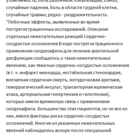
утомляемость, боль различной локализации, озноб,
случайные падения, боль в области грудной клетки,
случайные травмы; редко - раздражительность.
*Побочные эффекты, выявленные во время
пострегистрационных исследований. Описание
отдельных нежелательных реакций Сердечно-
сосудистые осложнения В ходе пострегистрационного
применения силденафила для лечения эректильной
дисфункции сообщалось о таких нежелательных
явлениях, как тяжелые сердечно-сосудистые осложнения
(в т. ч. инфаркт миокарда, нестабильная стенокардия,
внезапная сердечная смерть, желудочковая аритмия,
геморрагический инсульт, транзиторная ишемическая
атака, артериальная гипертензия и гипотензия),
которые имели временную связь с применением
силденафила. Большинство этих пациентов, но не все из
них, имели факторы риска сердечно-сосудистых
осложнений. Многие из указанных нежелательных
явлений наблюдались вскоре после сексуальной