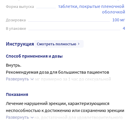
таблетки, покрытые пленочной 
Форма выпуска
оболочкой
100 мг
Дозировка
4
В упаковке
Инструкция
Смотреть полностью
Способ применения и дозы
Внутрь.
Рекомендуемая доза для большинства пациентов 
Развернуть
составляет 50 мг примерно за 1 час до сексуальной 
активности. С учетом эффективности и переносимости 
доза может быть увеличена до 100 мг или снижена до 25 
Показания
мг. Максимальная рекомендуемая доза составляет 100 
Лечение нарушений эрекции, характеризующихся 
мг. Максимальная рекомендуемая кратность применения 
неспособностью к достижению или сохранению эрекции 
- один раз в сутки. Следует учитывать, что абсорбция 
Развернуть
полового члена, достаточной для удовлетворительного 
силденафила значительно замедляется при его 
полового акта.
применении в сочетании с жирной пищей.