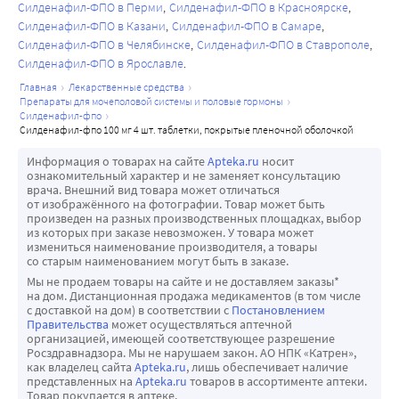
мг переносился хорошо. Не было выявлено никаких 
Силденафил-ФПО в Перми
Силденафил-ФПО в Красноярске
(класс С по классификации Чайлд-Пью) не изучалась.
составляло 7/7 мм рт.ст., 9/5 мм рт.ст. и 8/4 мм рт.ст., 
которых уже был случай НПИНЗН, имеют повышенный 
клинически значимых изменений зрения, оцениваемых 
Силденафил-ФПО в Казани
Силденафил-ФПО в Самаре
соответственно, а в положении стоя - 6/6 мм рт.мт., 11/4 
риск рецидива НПИНЗН. Поэтому врачу следует обсудить 
Силденафил-ФПО в Челябинске
Силденафил-ФПО в Ставрополе
по специальным визуальным тестам (острота зрения, 
мм рт.ст. и 4/5 мм рт.ст., соответственно. Сообщается о 
данный риск с такими пациентами, а также обсудить с 
Силденафил-ФПО в Ярославле
решетка Амслер, цветовое восприятие, моделирование 
редких случаях развития у таких пациентов 
ними потенциальный шанс неблагоприятного 
главная
лекарственные средства
прохождения цвета, периметр Хэмфри и фотостресс).
симтоматической постуральной гипотензии, 
воздействия ингибиторов ФДЭ5. Ингибиторы ФДЭ5, в 
препараты для мочеполовой системы и половые гормоны
Эффективность
силденафил-фпо
проявлявшейся в виде головокружений (без обморока). 
том числе силденафил, у таких пациентов следует 
силденафил-фпо 100 мг 4 шт. таблетки, покрытые пленочной оболочкой
Эффективность и безопасность силденафила оценивали 
У отдельных чувствительных пациентов, получающих
применять с осторожностью и только в ситуациях, когда 
в 21 рандомизированном двойном слепом 
Информация о товарах на сайте
Apteka.ru
носит
?-адреноблокаторы, одновременное применение 
ожидаемая польза перевешивает риск. У пациентов с 
плацебоконтролируемом исследовании 
ознакомительный характер и не заменяет консультацию
силденафила может привести к симптоматической 
эпизодами развития НПИНЗН с потерей зрения в одном 
врача. Внешний вид товара может отличаться
продолжительностью до 6 месяцев у 3000 пациентов в 
от изображённого на фотографии. Товар может быть
гипотензии.
глазу прием силденафила противопоказан (см. раздел 
возрасте от 19 до 87, с эректильной дисфункцией 
произведен на разных производственных площадках, выбор
Признаков значительного взаимодействия с 
«Противопоказания»).
из которых при заказе невозможен. У товара может
различной этиологии (органической, психогенной или 
измениться наименование производителя, а товары
толбутамидом (250 мг) или варфарином
У небольшого числа пациентов с наследственным 
смешанной). Эффективность препарата оценивали 
со старым наименованием могут быть в заказе.
(40 мг), которые метаболизируются изоферментом 
пигментным ретинитом имеются генетически 
глобально с использованием дневника эрекции, 
Мы не продаем товары на сайте и не доставляем заказы*
цитохрома CYP2D9, не выявлено.
детерминированные нарушения функции 
на дом. Дистанционная продажа медикаментов (в том числе
международного индекса эректильной функции 
с доставкой на дом) в соответствии с
Постановлением
Силденафил (100 мг) не оказывает влияния на 
фосфодиэстераз сетчатки глаза. Сведения о 
(валидированный опросник о состоянии сексуальной 
Правительства
может осуществляться аптечной
фармакокинетику ингибитора ВИЧ-протеазы, 
безопасности применения препарата Силденафил-ФПО® 
организацией, имеющей соответствующее разрешение
функции) и опроса партнера.
Росздравнадзора. Мы не нарушаем закон. АО НПК «Катрен»,
саквинавира, являющегося субстратом изофермента 
у пациентов с пигментным ретинитом отсутствуют, 
Эффективность силденафила, определенная как 
как владелец сайта
Apteka.ru
, лишь обеспечивает наличие
цитохрома CYP3А4, при его постоянном уровне в крови.
поэтому у таких пациентов не следует применять 
представленных на
Apteka.ru
товаров в ассортименте аптеки.
способность достигать и поддерживать эрекцию, 
Товар покупается в аптеке.