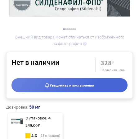
Внешний вид товара может отличаться от изображённого
на фотографии
Нет в наличии
328
₽
Последняя цена
Уведомить о поступлении
50 мг
Дозировка:
В упаковке:
4
249
.00
₽
4.6
(
13
отзывов)