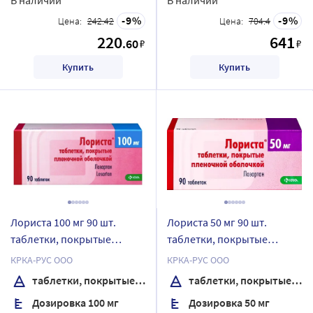
9
9
Цена:
242.42
Цена:
704.4
220
641
.60
₽
₽
Купить
Купить
Лориста 100 мг 90 шт.
Лориста 50 мг 90 шт.
таблетки, покрытые
таблетки, покрытые
пленочной оболочкой
пленочной оболочкой
КРКА-РУС ООО
КРКА-РУС ООО
таблетки, покрытые пленочной оболочкой
таблетки, покрытые пленочной оболочкой
Дозировка 100 мг
Дозировка 50 мг