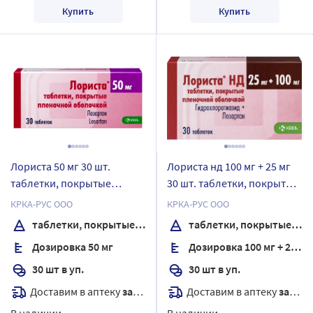
Купить
Купить
Лориста 50 мг 30 шт.
Лориста нд 100 мг + 25 мг
таблетки, покрытые
30 шт. таблетки, покрытые
пленочной оболочкой
пленочной оболочкой
КРКА-РУС ООО
КРКА-РУС ООО
таблетки, покрытые пленочной оболочкой
таблетки, покрытые пленочной оболочкой
Дозировка 50 мг
Дозировка 100 мг + 25 мг
30 шт в уп.
30 шт в уп.
Доставим в аптеку
завтра
Доставим в аптеку
завтра
В наличии
В наличии