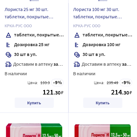
Лориста 25 мг 30 шт.
Лориста 100 мг 30 шт.
таблетки, покрытые
таблетки, покрытые
пленочной оболочкой
пленочной оболочкой
КРКА-РУС ООО
КРКА-РУС ООО
таблетки, покрытые пленочной оболочкой
таблетки, покрытые пленочной оболочкой
Дозировка 25 мг
Дозировка 100 мг
30 шт в уп.
30 шт в уп.
Доставим в аптеку
завтра
Доставим в аптеку
завтра
В наличии
В наличии
9
9
Цена:
133.3
Цена:
235.49
121
214
.30
.30
₽
₽
Купить
Купить