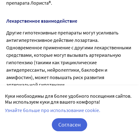
препарата Лориста®.
Лекарственное взаимодействие
Другие гипотензивные препараты могут усиливать
антигипертензивное действие лозартана.
Одновременное применение с другими лекарственными
средствами, которые могут вызывать артериальную
гипотензию (такими как трициклические
антидепрессанты, нейролептики, баклофен и
амифостин), может повышать риск развития
артериальной гипотензии.
В клинических исследованиях по изучению
Куки необходимы для более удобного посещения сайтов.
фармакокинетических взаимодействий лекарственных
Мы используем куки для вашего комфорта!
средств не было выявлено клинически значимых
Узнайте больше про использование cookie.
взаимодействий лозартана с гидрохлоротиазидом,
дигоксином, варфарином, циметидином и
Согласен
фенобарбиталом.
Корзина
Вход / Регистрация
Рифампицин, являясь индуктором метаболизма