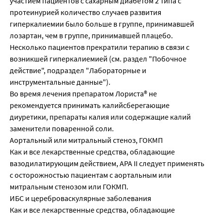
участием пациентов с сахарным диабетом 2 типа с
протеинурией количество случаев развития
гиперкалиемии было больше в группе, принимавшей
лозартан, чем в группе, принимавшей плацебо.
Несколько пациентов прекратили терапию в связи с
возникшей гиперкалиемией (см. раздел "Побочное
действие", подраздел "Лабораторные и
инструментальные данные").
Во время лечения препаратом Лориста® не
рекомендуется принимать калийсберегающие
диуретики, препараты калия или содержащие калий
заменители поваренной соли.
Аортальный или митральный стеноз, ГОКМП
Как и все лекарственные средства, обладающие
вазодилатирующим действием, АРА II следует применять
с осторожностью пациентам с аортальным или
митральным стенозом или ГОКМП.
ИБС и цереброваскулярные заболевания
Как и все лекарственные средства, обладающие