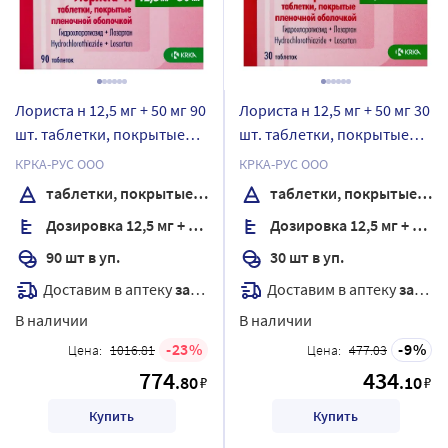
Лориста н 12,5 мг + 50 мг 90
Лориста н 12,5 мг + 50 мг 30
шт. таблетки, покрытые
шт. таблетки, покрытые
пленочной оболочкой
пленочной оболочкой
КРКА-РУС ООО
КРКА-РУС ООО
таблетки, покрытые пленочной оболочкой
таблетки, покрытые пленочной оболочкой
Дозировка 12,5 мг + 50 мг
Дозировка 12,5 мг + 50 мг
90 шт в уп.
30 шт в уп.
Доставим в аптеку
завтра
Доставим в аптеку
завтра
В наличии
В наличии
23
9
Цена:
1016.81
Цена:
477.03
774
434
.80
.10
₽
₽
Купить
Купить