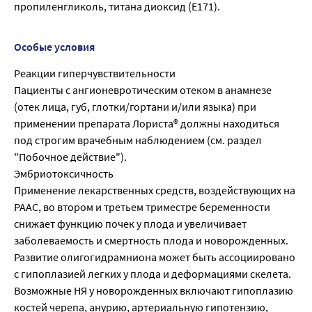
пропиленгликоль, титана диоксид (Е171).
Особые условия
Реакции гиперчувствительности
Пациенты с ангионевротическим отеком в анамнезе
(отек лица, губ, глотки/гортани и/или языка) при
применении препарата Лориста® должны находиться
под строгим врачебным наблюдением (см. раздел
"Побочное действие").
Эмбриотоксичность
Применение лекарственных средств, воздействующих на
РААС, во втором и третьем триместре беременности
снижает функцию почек у плода и увеличивает
заболеваемость и смертность плода и новорожденных.
Развитие олигогидрамниона может быть ассоциировано
с гипоплазией легких у плода и деформациями скелета.
Возможные НЯ у новорожденных включают гипоплазию
костей черепа, анурию, артериальную гипотензию,