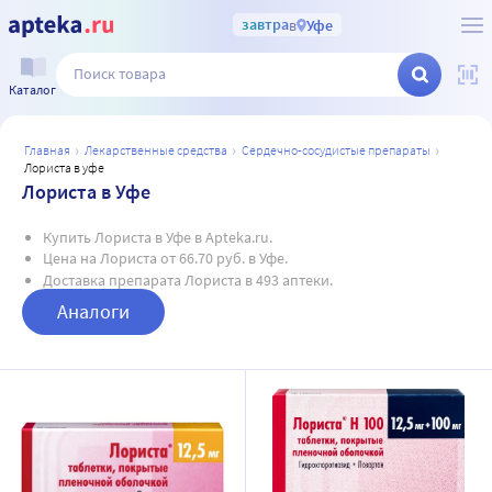
завтра
в
Уфе
Каталог
главная
лекарственные средства
сердечно-сосудистые препараты
лориста в уфе
Лориста в Уфе
Купить Лориста в Уфе в Apteka.ru.
Цена на Лориста от 66.70 руб. в Уфе.
Доставка препарата Лориста в 493 аптеки.
Аналоги