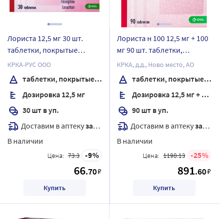
Лориста 12,5 мг 30 шт.
Лориста н 100 12,5 мг + 100
таблетки, покрытые
мг 90 шт. таблетки,
пленочной оболочкой
покрытые пленочной
КРКА-РУС ООО
КРКА, д.д., Ново место, АО
оболочкой
таблетки, покрытые пленочной оболочкой
таблетки, покрытые пленочной оболочкой
Дозировка 12,5 мг
Дозировка 12,5 мг + 100 мг
30 шт в уп.
90 шт в уп.
Доставим в аптеку
завтра
Доставим в аптеку
завтра
В наличии
В наличии
9
25
Цена:
73.3
Цена:
1198.13
66
891
.70
.60
₽
₽
Купить
Купить