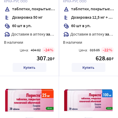
КРКА-РУС ООО
КРКА-РУС ООО
таблетки, покрытые пленочной оболочкой
таблетки, покрытые пленочной оболочкой
Дозировка 50 мг
Дозировка 12,5 мг + 50 мг
60 шт в уп.
60 шт в уп.
Доставим в аптеку
завтра
Доставим в аптеку
завтра
В наличии
В наличии
24
22
Цена:
404.62
Цена:
815.05
307
628
.20
.60
₽
₽
Купить
Купить