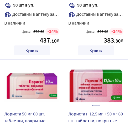
90 шт в уп.
90 шт в уп.
Доставим в аптеку
завтра
Доставим в аптеку
завтра
В наличии
В наличии
24
24
Цена:
578.68
Цена:
506.92
437
383
.10
.30
₽
₽
Купить
Купить
Лориста 50 мг 60 шт.
Лориста н 12,5 мг + 50 мг 60
таблетки, покрытые
шт. таблетки, покрытые
пленочной оболочкой
пленочной оболочкой