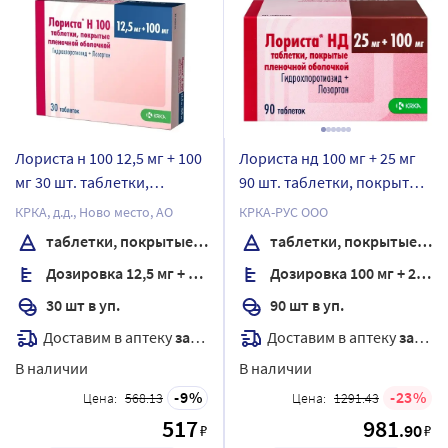
Лориста н 100 12,5 мг + 100
Лориста нд 100 мг + 25 мг
мг 30 шт. таблетки,
90 шт. таблетки, покрытые
покрытые пленочной
пленочной оболочкой
КРКА, д.д., Ново место, АО
КРКА-РУС ООО
оболочкой
таблетки, покрытые пленочной оболочкой
таблетки, покрытые пленочной оболочкой
Дозировка 12,5 мг + 100 мг
Дозировка 100 мг + 25 мг
30 шт в уп.
90 шт в уп.
Доставим в аптеку
завтра
Доставим в аптеку
завтра
В наличии
В наличии
9
23
Цена:
568.13
Цена:
1291.43
517
981
.90
₽
₽