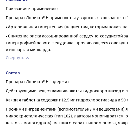
Показания к применению
Препарат Лориста® Н применяется у взрослых в возрасте от
• Артериальная гипертензия (пациентам, которым показана
• Снижение риска ассоциированной сердечно-сосудистой за
гипертрофией левого желудочка, проявляющееся совокупны
и инфаркта миокарда.
Свернуть
Состав
Препарат Лориста® Н содержит
Действующими веществами являются гидрохлоротиазид и л
Каждая таблетка содержит 12,5 мг гидрохлоротиазида и 50 
Прочими ингредиентами (вспомогательными веществами) я
микрокристаллическая (тип 102), лактозы моногидрат (см. 
лактозы моногидрат»), магния стеарат, гипромеллоза, макро