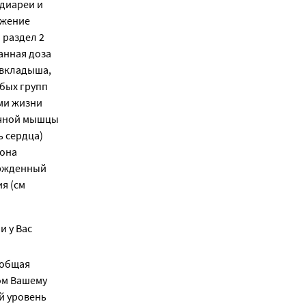
 диареи и
ужение
 раздел 2
анная доза
-вкладыша,
обых групп
ми жизни
ечной мышцы
ь сердца)
рона
ержденный
я (см
 у Вас
 общая
ом Вашему
й уровень