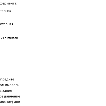
 фермента;
терная 
ктерная 
рактерная 
упредите
лом имелось
дыхания
ное давление
ивание) или