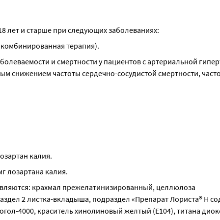
 18 лет и старше при следующих заболеваниях:
 комбинированная терапия).
болеваемости и смертности у пациентов с артериальной гиперт
м снижением частоты сердечно-сосудистой смертности, частот
озартан калия.
мг лозартана калия.
вляются: крахмал прежелатинизированный, целлюлоза 
раздел 2 листка-вкладыша, подраздел «Препарат Лориста® Н со
гол-4000, краситель хинолиновый желтый (Е104), титана диокси