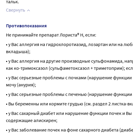
тальк.
Свернуть
Противопоказания
Не принимайте препарат Лориста® Н, если:
• у Вас аллергия на гидрохлоротиазид, лозартан или на лю
вкладыша);
• у Вас аллергия на другие производные сульфонамида, на
как ко-тримоксазол (сульфаметоксазол + триметоприм); если
• у Вас серьезные проблемы с почками (нарушение функции 
мочу (анурия);
• у Вас серьезные проблемы с печенью (нарушение функции 
• Вы беременны или кормите грудью (см. раздел 2 листка-
• у Вас сахарный диабет или нарушение функции почек и В
содержащие алискирен;
• у Вас заболевание почек на фоне сахарного диабета (диа