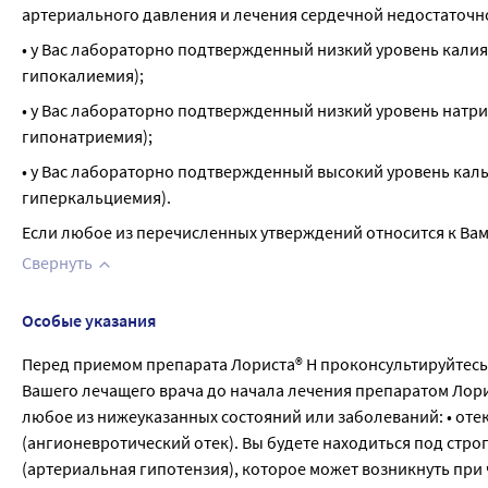
артериального давления и лечения сердечной недостаточ
• у Вас лабораторно подтвержденный низкий уровень калия
гипокалиемия);
• у Вас лабораторно подтвержденный низкий уровень натри
гипонатриемия);
• у Вас лабораторно подтвержденный высокий уровень каль
гиперкальциемия).
Если любое из перечисленных утверждений относится к Вам
Свернуть
Особые указания
Перед приемом препарата Лориста® Н проконсультируйтесь
Вашего лечащего врача до начала лечения препаратом Лори
любое из нижеуказанных состояний или заболеваний: • отек 
(ангионевротический отек). Вы будете находиться под стр
(артериальная гипотензия), которое может возникнуть пр