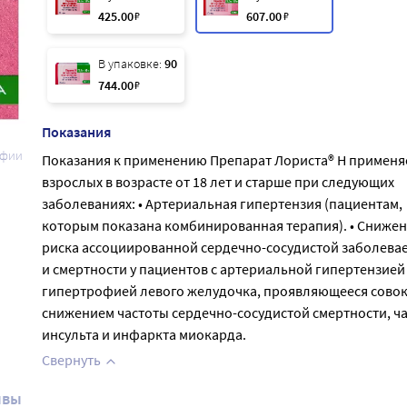
425
.00
₽
607
.00
₽
В упаковке:
90
744
.00
₽
Показания
афии
Показания к применению Препарат Лориста® Н применяе
взрослых в возрасте от 18 лет и старше при следующих
заболеваниях: • Артериальная гипертензия (пациентам,
которым показана комбинированная терапия). • Сниже
риска ассоциированной сердечно-сосудистой заболева
и смертности у пациентов с артериальной гипертензией
гипертрофией левого желудочка, проявляющееся сово
снижением частоты сердечно-сосудистой смертности, ч
инсульта и инфаркта миокарда.
Свернуть
ывы