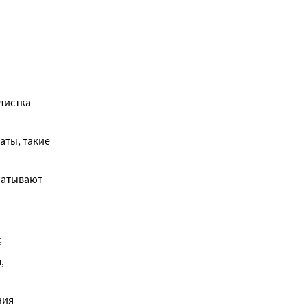
листка-
ты, такие 
батывают 
;
 
ия 