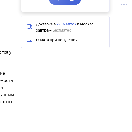
Доставка в
2716 аптек
в Москве
–
завтра
–
Бесплатно
Оплата при получении
тся у
ние
емости
 и
купным
астоты