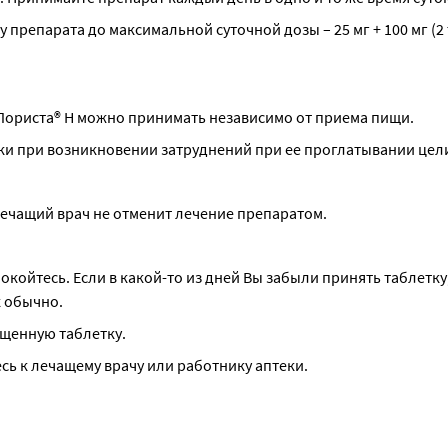
препарата до максимальной суточной дозы – 25 мг + 100 мг (2 
 Лориста® Н можно принимать независимо от приема пищи.
ки при возникновении затруднений при ее проглатывании цел
лечащий врач не отменит лечение препаратом.
койтесь. Если в какой-то из дней Вы забыли принять таблетку,
 обычно.
щенную таблетку.
ь к лечащему врачу или работнику аптеки.