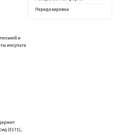
Передозировка
ензией и 
ы инсульта 
держит 
д (Е171), 