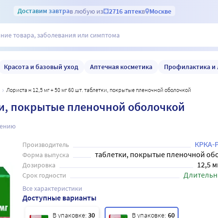
Доставим
завтра
в любую из
2716 аптек
в
Москве
Красота и базовый уход
Аптечная косметика
Профилактика и 
Лориста н 12,5 мг + 50 мг 60 шт. таблетки, покрытые пленочной оболочкой
етки, покрытые пленочной оболочкой
нению
КРКА-
Производитель
таблетки, покрытые пленочной об
Форма выпуска
12,5 м
Дозировка
Длительн
Срок годности
Все характеристики
Доступные варианты
В упаковке:
30
В упаковке:
60