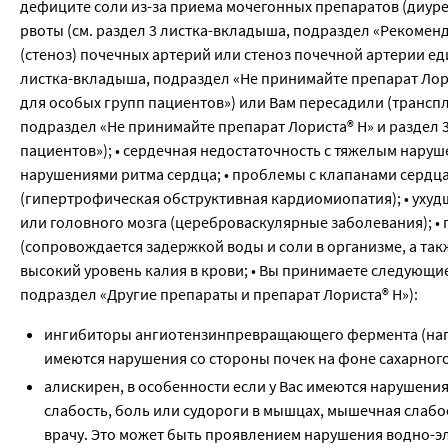
дефиците соли из-за приема мочегонных препаратов (диуре
рвоты (см. раздел 3 листка-вкладыша, подраздел «Рекоменд
(стеноз) почечных артерий или стеноз почечной артерии е
листка-вкладыша, подраздел «Не принимайте препарат Лор
для особых групп пациентов») или Вам пересадили (транспл
подраздел «Не принимайте препарат Лориста® Н» и раздел 
пациентов»); • сердечная недостаточность с тяжелым нару
нарушениями ритма сердца; • проблемы с клапанами сердц
(гипертрофическая обструктивная кардиомиопатия); • ухуд
или головного мозга (цереброваскулярные заболевания); 
(сопровождается задержкой воды и соли в организме, а т
высокий уровень калия в крови; • Вы принимаете следующ
подраздел «Другие препараты и препарат Лориста® Н»):
ингибиторы ангиотензинпревращающего фермента (напри
имеются нарушения со стороны почек на фоне сахарного
алискирен, в особенности если у Вас имеются нарушения 
слабость, боль или судороги в мышцах, мышечная слабо
врачу. Это может быть проявлением нарушения водно-э