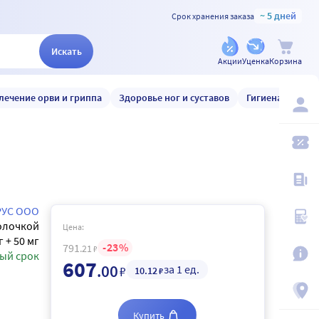
~ 5 дней
Срок хранения заказа
Искать
Акции
Уценка
Корзина
лечение орви и гриппа
Здоровье ног и суставов
Гигиена и уход
РУС ООО
олочкой
Цена:
г + 50 мг
23
791
.21
₽
ый срок
607
.00
за 1 ед.
₽
10
.12
₽
Купить