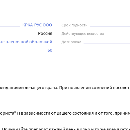
КРКА-РУС ООО
Срок годности
Россия
Действующее вещество
тые пленочной оболочкой
Дозировка
60
мендациями лечащего врача. При появлении сомнений посовету
иста® Н в зависимости от Вашего состояния и от того, приним
. Принимайте препарат каждый день в одно и то же время суток