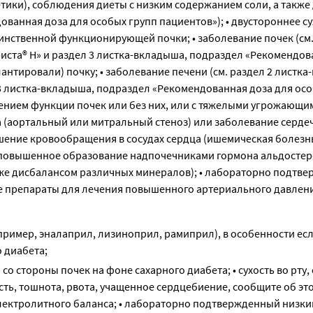
тики), соблюдения диеты с низким содержанием соли, а также
ованная доза для особых групп пациентов»); • двустороннее с
динственной функционирующей почки; • заболевание почек (см.
иста® Н» и раздел 3 листка-вкладыша, подраздел «Рекомендов
антировали) почку; • заболевание печени (см. раздел 2 листка
3 листка-вкладыша, подраздел «Рекомендованная доза для ос
шением функции почек или без них, или с тяжелыми угрожающи
а (аортальный или митральный стеноз) или заболевание серд
шение кровообращения в сосудах сердца (ишемическая болезн
• повышенное образование надпочечниками гормона альдосте
акже дисбалансом различных минералов); • лабораторно подтв
ие препараты для лечения повышенного артериального давлени
мер, эналаприл, лизиноприл, рамиприл), в особенности если
 диабета;
со стороны почек на фоне сахарного диабета; • сухость во рту,
сть, тошнота, рвота, учащенное сердцебиение, сообщите об эт
лектролитного баланса; • лабораторно подтвержденный низки