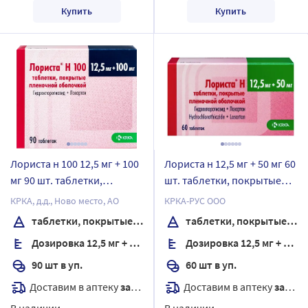
Купить
Купить
Лориста н 100 12,5 мг + 100
Лориста н 12,5 мг + 50 мг 60
мг 90 шт. таблетки,
шт. таблетки, покрытые
покрытые пленочной
пленочной оболочкой
КРКА, д.д., Ново место, АО
КРКА-РУС ООО
оболочкой
таблетки, покрытые пленочной оболочкой
таблетки, покрытые пленочной оболочкой
Дозировка 12,5 мг + 100 мг
Дозировка 12,5 мг + 50 мг
90 шт в уп.
60 шт в уп.
Доставим в аптеку
завтра
Доставим в аптеку
завтра
В наличии
В наличии