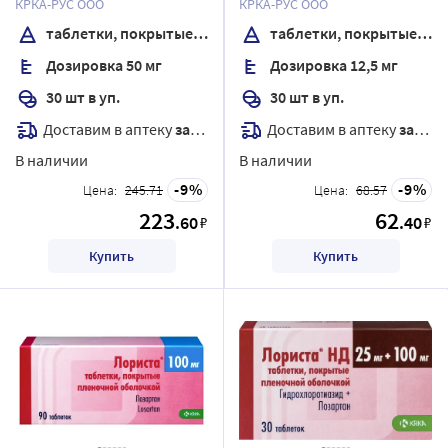
КРКА-РУС ООО
КРКА-РУС ООО
таблетки, покрытые пленочной оболочкой
таблетки, покрытые пленочной оболочкой
Дозировка 50 мг
Дозировка 12,5 мг
30 шт в уп.
30 шт в уп.
Доставим в аптеку
завтра
Доставим в аптеку
завтра
В наличии
В наличии
9
9
Цена:
245.71
Цена:
68.57
223
62
.60
.40
₽
₽
Купить
Купить