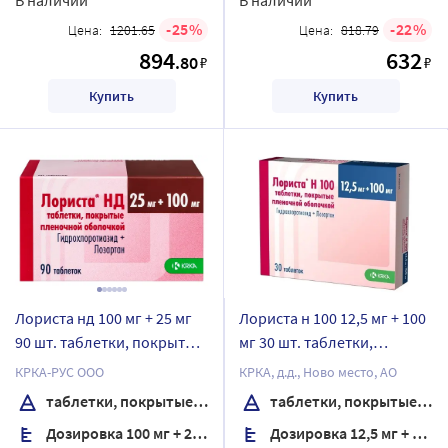
25
22
Цена:
1201.65
Цена:
818.79
894
632
.80
₽
₽
Купить
Купить
Лориста нд 100 мг + 25 мг
Лориста н 100 12,5 мг + 100
90 шт. таблетки, покрытые
мг 30 шт. таблетки,
пленочной оболочкой
покрытые пленочной
КРКА-РУС ООО
КРКА, д.д., Ново место, АО
оболочкой
таблетки, покрытые пленочной оболочкой
таблетки, покрытые пленочной оболочкой
Дозировка 100 мг + 25 мг
Дозировка 12,5 мг + 100 мг