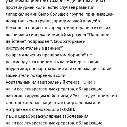
участием пациентов с сахарным диабетом 2 типа с
протеинурией количество случаев развития
гиперкалиемии было больше в группе, принимавшей
лозартан, чем в группе, принимавшей плацебо.
Несколько пациентов прекратили терапию в связи с
возникшей гиперкалиемией (см. раздел "Побочное
действие", подраздел "Лабораторные и
инструментальные данные").
Во время лечения препаратом Лориста® не
рекомендуется принимать калийсберегающие
диуретики, препараты калия или содержащие калий
заменители поваренной соли.
Аортальный или митральный стеноз, ГОКМП
Как и все лекарственные средства, обладающие
вазодилатирующим действием, АРА II следует применять
с осторожностью пациентам с аортальным или
митральным стенозом или ГОКМП.
ИБС и цереброваскулярные заболевания
Как и все лекарственные средства, обладающие