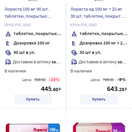
Лориста 100 мг 90 шт.
Лориста нд 100 мг + 25 мг
таблетки, покрытые
30 шт. таблетки, покрытые
пленочной оболочкой
пленочной оболочкой
КРКА-РУС ООО
КРКА-РУС ООО
таблетки, покрытые пленочной оболочкой
таблетки, покрытые пленочной оболочкой
Дозировка 100 мг
Дозировка 100 мг + 25 мг
90 шт в уп.
30 шт в уп.
Доставим в аптеку
завтра
Доставим в аптеку
завтра
В наличии
В наличии
24
9
Цена:
588.02
Цена:
706.81
445
643
.60
.20
₽
₽
Купить
Купить