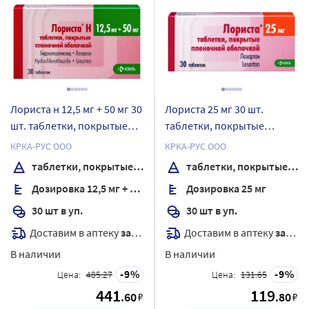
Лориста н 12,5 мг + 50 мг 30
Лориста 25 мг 30 шт.
шт. таблетки, покрытые
таблетки, покрытые
пленочной оболочкой
пленочной оболочкой
КРКА-РУС ООО
КРКА-РУС ООО
таблетки, покрытые пленочной оболочкой
таблетки, покрытые пленочной оболочкой
Дозировка 12,5 мг + 50 мг
Дозировка 25 мг
30 шт в уп.
30 шт в уп.
Доставим в аптеку
завтра
Доставим в аптеку
завтра
В наличии
В наличии
9
9
Цена:
485.27
Цена:
131.65
441
119
.60
.80
₽
₽