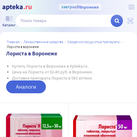
завтра
в
Воронеже
Каталог
главная
лекарственные средства
сердечно-сосудистые препараты
лориста в воронеже
Лориста в Воронеже
Купить Лориста в Воронеже в Apteka.ru.
Цена на Лориста от 62.40 руб. в Воронеже.
Доставка препарата Лориста в 583 аптеки.
Аналоги