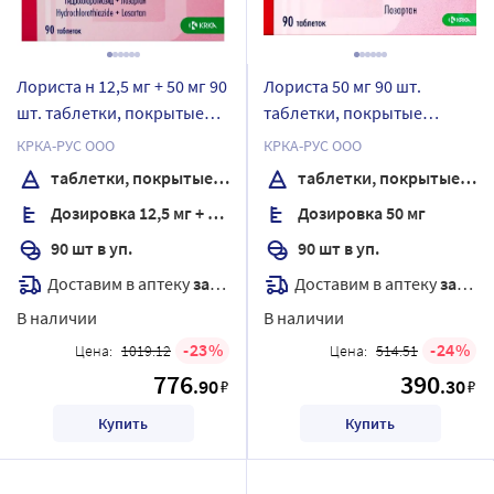
Лориста н 12,5 мг + 50 мг 90
Лориста 50 мг 90 шт.
шт. таблетки, покрытые
таблетки, покрытые
пленочной оболочкой
пленочной оболочкой
КРКА-РУС ООО
КРКА-РУС ООО
таблетки, покрытые пленочной оболочкой
таблетки, покрытые пленочной оболочкой
Дозировка 12,5 мг + 50 мг
Дозировка 50 мг
90 шт в уп.
90 шт в уп.
Доставим в аптеку
завтра
Доставим в аптеку
завтра
В наличии
В наличии
23
24
Цена:
1019.12
Цена:
514.51
776
390
.90
.30
₽
₽
Купить
Купить