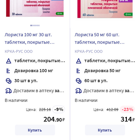
Лориста 100 мг 30 шт.
Лориста 50 мг 60 шт.
таблетки, покрытые
таблетки, покрытые
пленочной оболочкой
пленочной оболочкой
КРКА-РУС ООО
КРКА-РУС ООО
таблетки, покрытые пленочной оболочкой
таблетки, покрытые пленочной оболочкой
Дозировка 100 мг
Дозировка 50 мг
30 шт в уп.
60 шт в уп.
Доставим в аптеку
завтра
Доставим в аптеку
завтра
В наличии
В наличии
9
23
Цена:
225.16
Цена:
412.09
204
314
.90
₽
₽
Купить
Купить