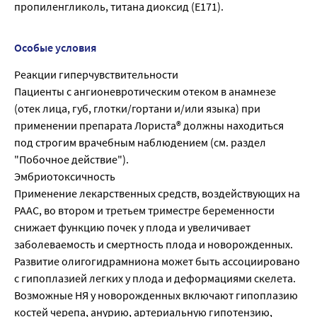
пропиленгликоль, титана диоксид (Е171).
Особые условия
Реакции гиперчувствительности
Пациенты с ангионевротическим отеком в анамнезе
(отек лица, губ, глотки/гортани и/или языка) при
применении препарата Лориста® должны находиться
под строгим врачебным наблюдением (см. раздел
"Побочное действие").
Эмбриотоксичность
Применение лекарственных средств, воздействующих на
РААС, во втором и третьем триместре беременности
снижает функцию почек у плода и увеличивает
заболеваемость и смертность плода и новорожденных.
Развитие олигогидрамниона может быть ассоциировано
с гипоплазией легких у плода и деформациями скелета.
Возможные НЯ у новорожденных включают гипоплазию
костей черепа, анурию, артериальную гипотензию,