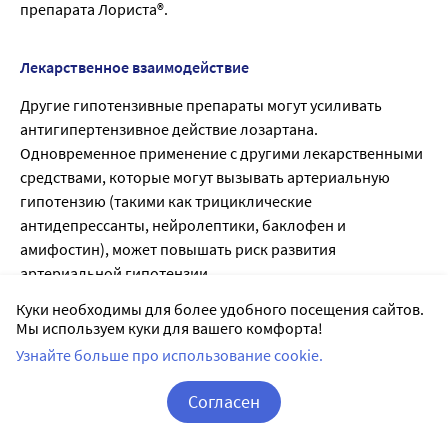
препарата Лориста®.
Лекарственное взаимодействие
Другие гипотензивные препараты могут усиливать
антигипертензивное действие лозартана.
Одновременное применение с другими лекарственными
средствами, которые могут вызывать артериальную
гипотензию (такими как трициклические
антидепрессанты, нейролептики, баклофен и
амифостин), может повышать риск развития
артериальной гипотензии.
В клинических исследованиях по изучению
Куки необходимы для более удобного посещения сайтов.
фармакокинетических взаимодействий лекарственных
Мы используем куки для вашего комфорта!
средств не было выявлено клинически значимых
Узнайте больше про использование cookie.
взаимодействий лозартана с гидрохлоротиазидом,
дигоксином, варфарином, циметидином и
Согласен
фенобарбиталом.
Корзина
Вход / Регистрация
Рифампицин, являясь индуктором метаболизма