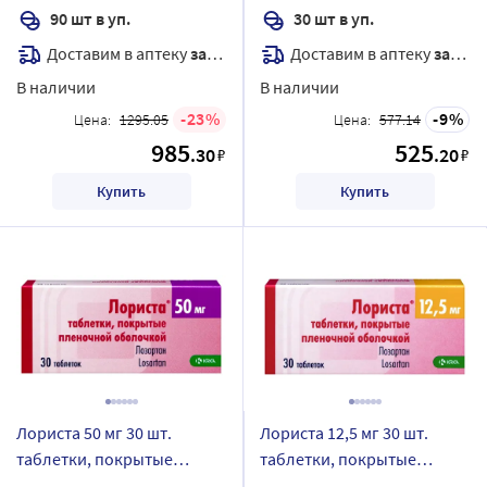
90 шт в уп.
30 шт в уп.
Доставим в аптеку
завтра
Доставим в аптеку
завтра
В наличии
В наличии
23
9
Цена:
1295.05
Цена:
577.14
985
525
.30
.20
₽
₽
Купить
Купить
Лориста 50 мг 30 шт.
Лориста 12,5 мг 30 шт.
таблетки, покрытые
таблетки, покрытые
пленочной оболочкой
пленочной оболочкой