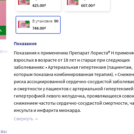
425
.00
₽
607
.00
₽
В упаковке:
90
744
.00
₽
Показания
афии
Показания к применению Препарат Лориста® Н применяе
взрослых в возрасте от 18 лет и старше при следующих
заболеваниях: • Артериальная гипертензия (пациентам,
которым показана комбинированная терапия). • Сниже
риска ассоциированной сердечно-сосудистой заболева
и смертности у пациентов с артериальной гипертензией
гипертрофией левого желудочка, проявляющееся сово
снижением частоты сердечно-сосудистой смертности, ч
инсульта и инфаркта миокарда.
Свернуть
ывы