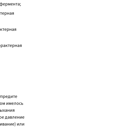
 фермента;
терная 
ктерная 
рактерная 
упредите
лом имелось
дыхания
ное давление
ивание) или