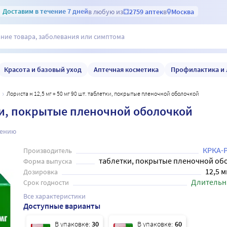
Доставим
в течение 7 дней
в любую из
2759 аптек
в
Москва
Красота и базовый уход
Аптечная косметика
Профилактика и 
Лориста н 12,5 мг + 50 мг 90 шт. таблетки, покрытые пленочной оболочкой
етки, покрытые пленочной оболочкой
нению
КРКА-
Производитель
таблетки, покрытые пленочной об
Форма выпуска
12,5 м
Дозировка
Длительн
Срок годности
Все характеристики
Доступные варианты
В упаковке:
30
В упаковке:
60