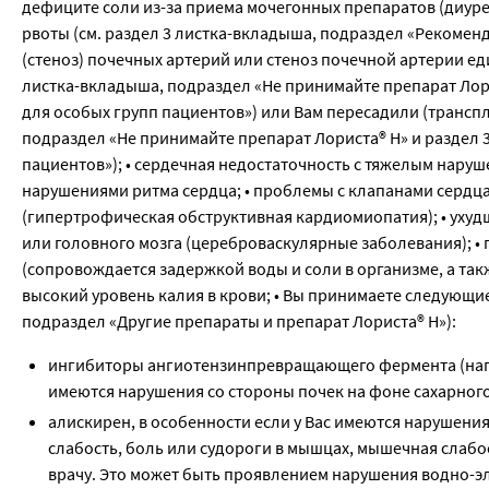
дефиците соли из-за приема мочегонных препаратов (диуре
рвоты (см. раздел 3 листка-вкладыша, подраздел «Рекоменд
(стеноз) почечных артерий или стеноз почечной артерии е
листка-вкладыша, подраздел «Не принимайте препарат Лор
для особых групп пациентов») или Вам пересадили (транспл
подраздел «Не принимайте препарат Лориста® Н» и раздел 
пациентов»); • сердечная недостаточность с тяжелым нару
нарушениями ритма сердца; • проблемы с клапанами сердц
(гипертрофическая обструктивная кардиомиопатия); • ухуд
или головного мозга (цереброваскулярные заболевания); 
(сопровождается задержкой воды и соли в организме, а т
высокий уровень калия в крови; • Вы принимаете следующ
подраздел «Другие препараты и препарат Лориста® Н»):
ингибиторы ангиотензинпревращающего фермента (напри
имеются нарушения со стороны почек на фоне сахарного
алискирен, в особенности если у Вас имеются нарушения 
слабость, боль или судороги в мышцах, мышечная слабо
врачу. Это может быть проявлением нарушения водно-э