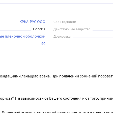
КРКА-РУС ООО
Срок годности
Россия
Действующее вещество
тые пленочной оболочкой
Дозировка
90
мендациями лечащего врача. При появлении сомнений посовету
иста® Н в зависимости от Вашего состояния и от того, приним
. Принимайте препарат каждый день в одно и то же время суток