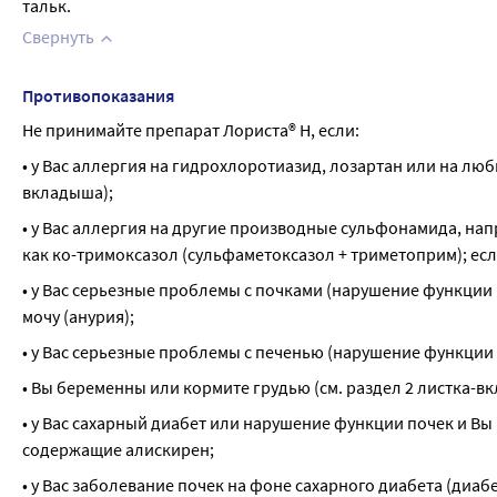
тальк.
Свернуть
Противопоказания
Не принимайте препарат Лориста® Н, если:
• у Вас аллергия на гидрохлоротиазид, лозартан или на лю
вкладыша);
• у Вас аллергия на другие производные сульфонамида, на
как ко-тримоксазол (сульфаметоксазол + триметоприм); если
• у Вас серьезные проблемы с почками (нарушение функции 
мочу (анурия);
• у Вас серьезные проблемы с печенью (нарушение функции 
• Вы беременны или кормите грудью (см. раздел 2 листка-
• у Вас сахарный диабет или нарушение функции почек и В
содержащие алискирен;
• у Вас заболевание почек на фоне сахарного диабета (диа