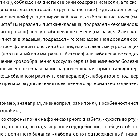
тики), соблюдения диеты с низким содержанием соли, а также
ованная доза для особых групп пациентов»); • двустороннее с
динственной функционирующей почки; • заболевание почек (см.
иста® Н» и раздел 3 листка-вкладыша, подраздел «Рекомендов
антировали) почку; • заболевание печени (см. раздел 2 листка
3 листка-вкладыша, подраздел «Рекомендованная доза для ос
шением функции почек или без них, или с тяжелыми угрожающи
а (аортальный или митральный стеноз) или заболевание серд
шение кровообращения в сосудах сердца (ишемическая болезн
• повышенное образование надпочечниками гормона альдосте
акже дисбалансом различных минералов); • лабораторно подтв
ие препараты для лечения повышенного артериального давлени
мер, эналаприл, лизиноприл, рамиприл), в особенности если
 диабета;
со стороны почек на фоне сахарного диабета; • сухость во рту,
сть, тошнота, рвота, учащенное сердцебиение, сообщите об эт
лектролитного баланса; • лабораторно подтвержденный низки