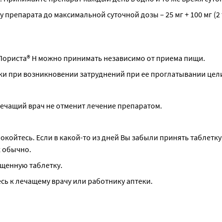
препарата до максимальной суточной дозы – 25 мг + 100 мг (2 
 Лориста® Н можно принимать независимо от приема пищи.
ки при возникновении затруднений при ее проглатывании цел
лечащий врач не отменит лечение препаратом.
койтесь. Если в какой-то из дней Вы забыли принять таблетку,
 обычно.
щенную таблетку.
ь к лечащему врачу или работнику аптеки.