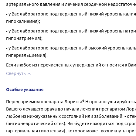
артериального давления и лечения сердечной недостаточ
• у Вас лабораторно подтвержденный низкий уровень калия
гипокалиемия);
• у Вас лабораторно подтвержденный низкий уровень натри
гипонатриемия);
• у Вас лабораторно подтвержденный высокий уровень каль
гиперкальциемия).
Если любое из перечисленных утверждений относится к Вам
Свернуть
Особые указания
Перед приемом препарата Лориста® Н проконсультируйтесь
Вашего лечащего врача до начала лечения препаратом Лори
любое из нижеуказанных состояний или заболеваний: • отек 
(ангионевротический отек). Вы будете находиться под стр
(артериальная гипотензия), которое может возникнуть пр