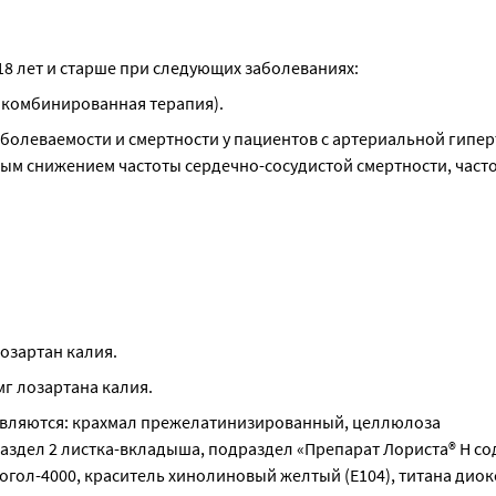
 18 лет и старше при следующих заболеваниях:
 комбинированная терапия).
болеваемости и смертности у пациентов с артериальной гиперт
м снижением частоты сердечно-сосудистой смертности, частот
озартан калия.
мг лозартана калия.
вляются: крахмал прежелатинизированный, целлюлоза 
раздел 2 листка-вкладыша, подраздел «Препарат Лориста® Н со
гол-4000, краситель хинолиновый желтый (Е104), титана диокси