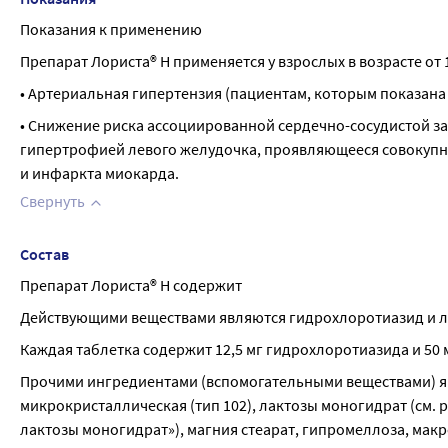
Показания к применению
Препарат Лориста® Н применяется у взрослых в возрасте от
• Артериальная гипертензия (пациентам, которым показана
• Снижение риска ассоциированной сердечно-сосудистой за
гипертрофией левого желудочка, проявляющееся совокупны
и инфаркта миокарда.
Свернуть
Состав
Препарат Лориста® Н содержит
Действующими веществами являются гидрохлоротиазид и л
Каждая таблетка содержит 12,5 мг гидрохлоротиазида и 50 
Прочими ингредиентами (вспомогательными веществами) я
микрокристаллическая (тип 102), лактозы моногидрат (см. 
лактозы моногидрат»), магния стеарат, гипромеллоза, макро