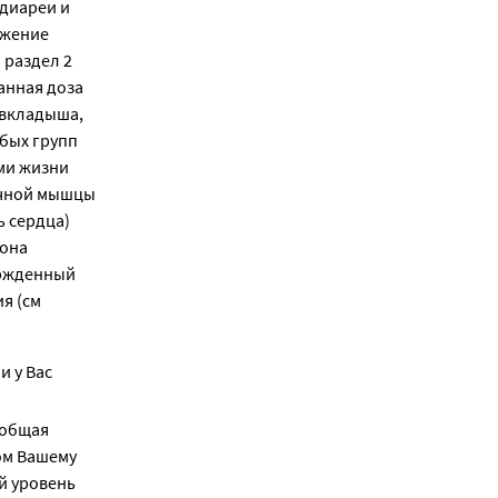
 диареи и
ужение
 раздел 2
анная доза
-вкладыша,
обых групп
ми жизни
ечной мышцы
ь сердца)
рона
ержденный
я (см
 у Вас
 общая
ом Вашему
й уровень