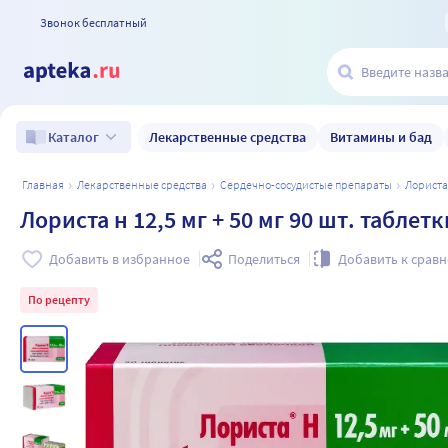
Звонок бесплатный
Лекарственные средства
Витамины и бад
Каталог
главная
лекарственные средства
сердечно-сосудистые препараты
лориста
Лориста н 12,5 мг + 50 мг 90 шт. табл
Добавить в избранное
Поделиться
Добавить к срав
По рецепту