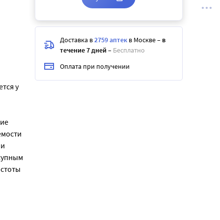
Доставка в
2759 аптек
в Москве
–
в
течение 7 дней
–
Бесплатно
Оплата при получении
тся у
ние
емости
 и
купным
астоты