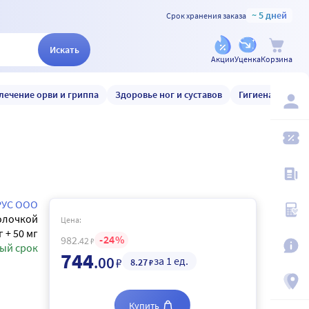
~ 5 дней
Срок хранения заказа
Искать
Акции
Уценка
Корзина
лечение орви и гриппа
Здоровье ног и суставов
Гигиена и уход
РУС ООО
олочкой
Цена:
г + 50 мг
24
982
.42
₽
ый срок
744
.00
за 1 ед.
₽
8
.27
₽
Купить