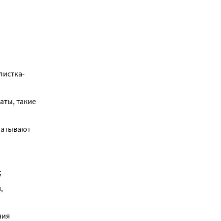
листка-
ты, такие 
батывают 
;
 
ия 