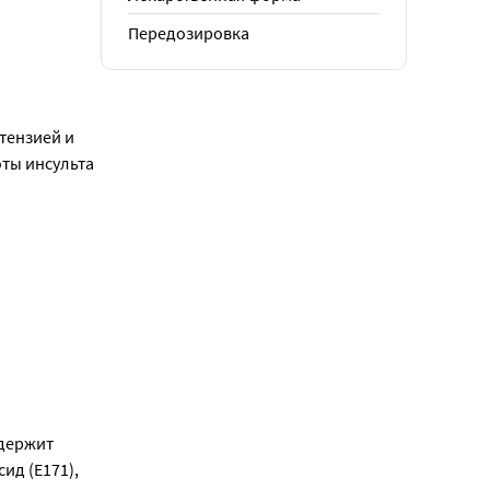
Передозировка
ензией и 
ы инсульта 
держит 
д (Е171), 