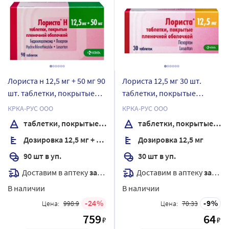
Лориста н 12,5 мг + 50 мг 90
Лориста 12,5 мг 30 шт.
шт. таблетки, покрытые
таблетки, покрытые
пленочной оболочкой
пленочной оболочкой
КРКА-РУС ООО
КРКА-РУС ООО
таблетки, покрытые пленочной оболочкой
таблетки, покрытые пленочной оболочкой
Дозировка 12,5 мг + 50 мг
Дозировка 12,5 мг
90 шт в уп.
30 шт в уп.
Доставим в аптеку
завтра
Доставим в аптеку
завтра
В наличии
В наличии
24
9
Цена:
998.9
Цена:
70.33
759
64
₽
₽