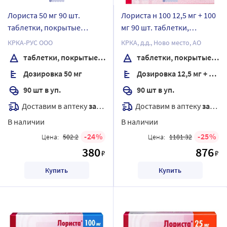
Лориста 50 мг 90 шт.
Лориста н 100 12,5 мг + 100
таблетки, покрытые
мг 90 шт. таблетки,
пленочной оболочкой
покрытые пленочной
КРКА-РУС ООО
КРКА, д.д., Ново место, АО
оболочкой
таблетки, покрытые пленочной оболочкой
таблетки, покрытые пленочной оболочкой
Дозировка 50 мг
Дозировка 12,5 мг + 100 мг
90 шт в уп.
90 шт в уп.
Доставим в аптеку
завтра
Доставим в аптеку
завтра
В наличии
В наличии
24
25
Цена:
502.2
Цена:
1181.32
380
876
₽
₽
Купить
Купить