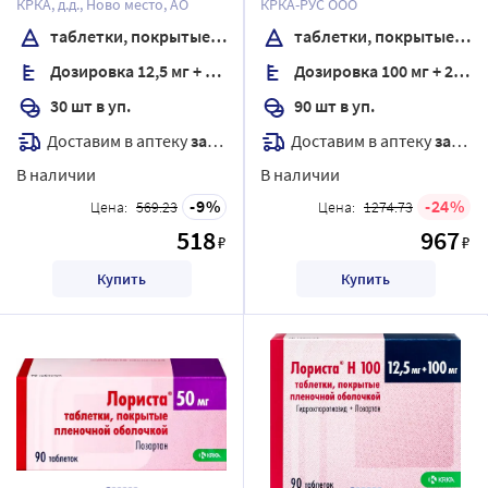
КРКА, д.д., Ново место, АО
КРКА-РУС ООО
оболочкой
таблетки, покрытые пленочной оболочкой
таблетки, покрытые пленочной оболочкой
Дозировка 12,5 мг + 100 мг
Дозировка 100 мг + 25 мг
30 шт в уп.
90 шт в уп.
Доставим в аптеку
завтра
Доставим в аптеку
завтра
В наличии
В наличии
9
24
Цена:
569.23
Цена:
1274.73
518
967
₽
₽
Купить
Купить