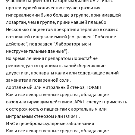
участием пациентов с сахарным диабетом 2 типа с
протеинурией количество случаев развития
гиперкалиемии было больше в группе, принимавшей
лозартан, чем в группе, принимавшей плацебо.
Несколько пациентов прекратили терапию в связи с
возникшей гиперкалиемией (см. раздел "Побочное
действие", подраздел "Лабораторные и
инструментальные данные").
Во время лечения препаратом Лориста® не
рекомендуется принимать калийсберегающие
диуретики, препараты калия или содержащие калий
заменители поваренной соли.
Аортальный или митральный стеноз, ГОКМП
Как и все лекарственные средства, обладающие
вазодилатирующим действием, АРА II следует применять
с осторожностью пациентам с аортальным или
митральным стенозом или ГОКМП.
ИБС и цереброваскулярные заболевания
Как и все лекарственные средства, обладающие