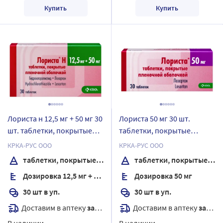
Купить
Купить
Лориста н 12,5 мг + 50 мг 30
Лориста 50 мг 30 шт.
шт. таблетки, покрытые
таблетки, покрытые
пленочной оболочкой
пленочной оболочкой
КРКА-РУС ООО
КРКА-РУС ООО
таблетки, покрытые пленочной оболочкой
таблетки, покрытые пленочной оболочкой
Дозировка 12,5 мг + 50 мг
Дозировка 50 мг
30 шт в уп.
30 шт в уп.
Доставим в аптеку
завтра
Доставим в аптеку
завтра
В наличии
В наличии