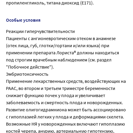
пропиленгликоль, титана диоксид (Е171).
Особые условия
Реакции гиперчувствительности
Пациенты с ангионевротическим отеком в анамнезе
(отек лица, губ, глотки/гортани и/или языка) при
применении препарата Лориста® должны находиться
под строгим врачебным наблюдением (см. раздел
"Побочное действие").
Эмбриотоксичность
Применение лекарственных средств, воздействующих на
РААС, во втором и третьем триместре беременности
снижает функцию почек у плода и увеличивает
заболеваемость и смертность плода и новорожденных.
Развитие олигогидрамниона может быть ассоциировано
с гипоплазией легких у плода и деформациями скелета.
Возможные НЯ у новорожденных включают гипоплазию
костей черепа, анурию, артериальную гипотензию,