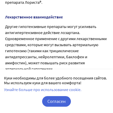
препарата Лориста®.
Лекарственное взаимодействие
Другие гипотензивные препараты могут усиливать
антигипертензивное действие лозартана.
Одновременное применение с другими лекарственными
средствами, которые могут вызывать артериальную
гипотензию (такими как трициклические
антидепрессанты, нейролептики, баклофен и
амифостин), может повышать риск развития
артериальной гипотензии.
В клинических исследованиях по изучению
Куки необходимы для более удобного посещения сайтов.
фармакокинетических взаимодействий лекарственных
Мы используем куки для вашего комфорта!
средств не было выявлено клинически значимых
Узнайте больше про использование cookie.
взаимодействий лозартана с гидрохлоротиазидом,
дигоксином, варфарином, циметидином и
Согласен
фенобарбиталом.
Корзина
Вход / Регистрация
Рифампицин, являясь индуктором метаболизма