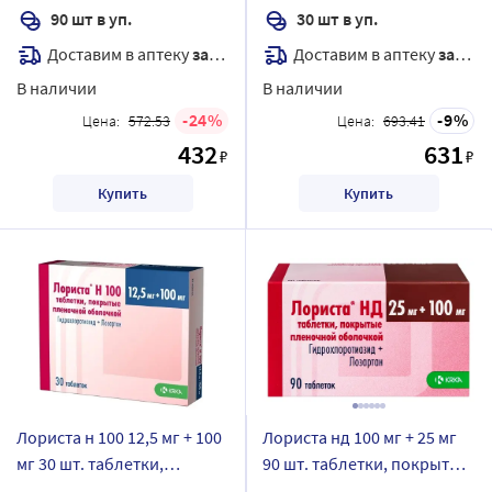
90 шт в уп.
30 шт в уп.
Доставим в аптеку
завтра
Доставим в аптеку
завтра
В наличии
В наличии
24
9
Цена:
572.53
Цена:
693.41
432
631
₽
₽
Купить
Купить
Лориста н 100 12,5 мг + 100
Лориста нд 100 мг + 25 мг
мг 30 шт. таблетки,
90 шт. таблетки, покрытые
покрытые пленочной
пленочной оболочкой