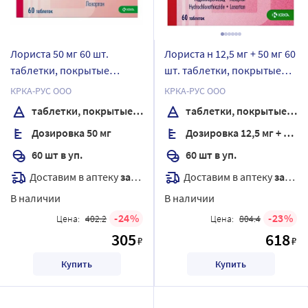
Лориста 50 мг 60 шт.
Лориста н 12,5 мг + 50 мг 60
таблетки, покрытые
шт. таблетки, покрытые
пленочной оболочкой
пленочной оболочкой
КРКА-РУС ООО
КРКА-РУС ООО
таблетки, покрытые пленочной оболочкой
таблетки, покрытые пленочной оболочкой
Дозировка 50 мг
Дозировка 12,5 мг + 50 мг
60 шт в уп.
60 шт в уп.
Доставим в аптеку
завтра
Доставим в аптеку
завтра
В наличии
В наличии
24
23
Цена:
402.2
Цена:
804.4
305
618
₽
₽
Купить
Купить