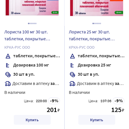
Лориста 100 мг 30 шт.
Лориста 25 мг 30 шт.
таблетки, покрытые
таблетки, покрытые
пленочной оболочкой
пленочной оболочкой
КРКА-РУС ООО
КРКА-РУС ООО
таблетки, покрытые пленочной оболочкой
таблетки, покрытые пленочной оболочкой
Дозировка 100 мг
Дозировка 25 мг
30 шт в уп.
30 шт в уп.
Доставим в аптеку
завтра
Доставим в аптеку
завтра
В наличии
В наличии
9
9
Цена:
220.88
Цена:
137.36
201
125
₽
₽
Купить
Купить