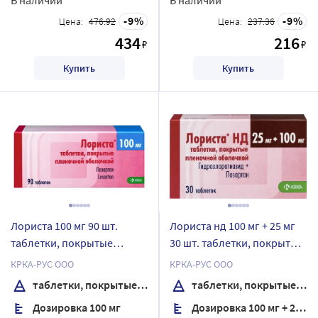
9
9
Цена:
476.92
Цена:
237.36
434
216
₽
₽
Купить
Купить
Лориста 100 мг 90 шт.
Лориста нд 100 мг + 25 мг
таблетки, покрытые
30 шт. таблетки, покрытые
пленочной оболочкой
пленочной оболочкой
КРКА-РУС ООО
КРКА-РУС ООО
таблетки, покрытые пленочной оболочкой
таблетки, покрытые пленочной оболочкой
Дозировка 100 мг
Дозировка 100 мг + 25 мг