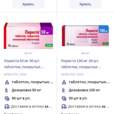
Купить
Купить
Лориста 50 мг 90 шт.
Лориста 100 мг 30 шт.
таблетки, покрытые
таблетки, покрытые
пленочной оболочкой
пленочной оболочкой
КРКА-РУС ООО
КРКА-РУС ООО
таблетки, покрытые пленочной оболочкой
таблетки, покрытые пленочной оболочкой
Дозировка 50 мг
Дозировка 100 мг
90 шт в уп.
30 шт в уп.
Доставим в аптеку
завтра
Доставим в аптеку
завтра
В наличии
В наличии