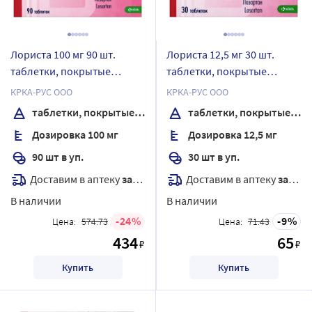
Лориста 100 мг 90 шт.
Лориста 12,5 мг 30 шт.
таблетки, покрытые
таблетки, покрытые
пленочной оболочкой
пленочной оболочкой
КРКА-РУС ООО
КРКА-РУС ООО
таблетки, покрытые пленочной оболочкой
таблетки, покрытые пленочной оболочкой
Дозировка 100 мг
Дозировка 12,5 мг
90 шт в уп.
30 шт в уп.
Доставим в аптеку
завтра
Доставим в аптеку
завтра
В наличии
В наличии
24
9
Цена:
574.73
Цена:
71.43
434
65
₽
₽
Купить
Купить