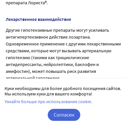
препарата Лориста®.
Лекарственное взаимодействие
Другие гипотензивные препараты могут усиливать
антигипертензивное действие лозартана.
Одновременное применение с другими лекарственными
средствами, которые могут вызывать артериальную
гипотензию (такими как трициклические
антидепрессанты, нейролептики, баклофен и
амифостин), может повышать риск развития
артериальной гипотензии.
В клинических исследованиях по изучению
Куки необходимы для более удобного посещения сайтов.
фармакокинетических взаимодействий лекарственных
Мы используем куки для вашего комфорта!
средств не было выявлено клинически значимых
Узнайте больше про использование cookie.
взаимодействий лозартана с гидрохлоротиазидом,
дигоксином, варфарином, циметидином и
Согласен
фенобарбиталом.
Корзина
Вход / Регистрация
Рифампицин, являясь индуктором метаболизма