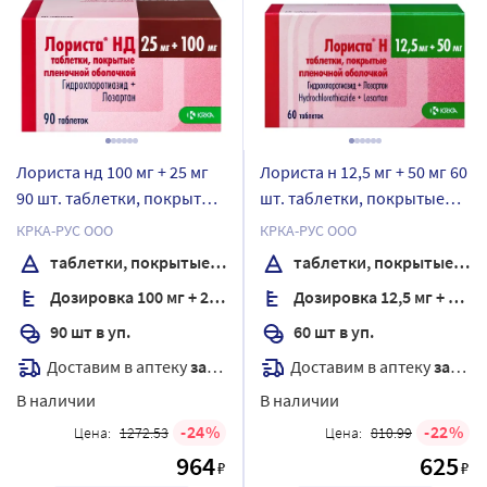
Лориста нд 100 мг + 25 мг
Лориста н 12,5 мг + 50 мг 60
90 шт. таблетки, покрытые
шт. таблетки, покрытые
пленочной оболочкой
пленочной оболочкой
КРКА-РУС ООО
КРКА-РУС ООО
таблетки, покрытые пленочной оболочкой
таблетки, покрытые пленочной оболочкой
Дозировка 100 мг + 25 мг
Дозировка 12,5 мг + 50 мг
90 шт в уп.
60 шт в уп.
Доставим в аптеку
завтра
Доставим в аптеку
завтра
В наличии
В наличии
24
22
Цена:
1272.53
Цена:
810.99
964
625
₽
₽