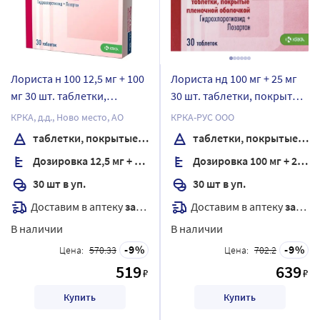
Лориста н 100 12,5 мг + 100
Лориста нд 100 мг + 25 мг
мг 30 шт. таблетки,
30 шт. таблетки, покрытые
покрытые пленочной
пленочной оболочкой
КРКА, д.д., Ново место, АО
КРКА-РУС ООО
оболочкой
таблетки, покрытые пленочной оболочкой
таблетки, покрытые пленочной оболочкой
Дозировка 12,5 мг + 100 мг
Дозировка 100 мг + 25 мг
30 шт в уп.
30 шт в уп.
Доставим в аптеку
завтра
Доставим в аптеку
завтра
В наличии
В наличии
9
9
Цена:
570.33
Цена:
702.2
519
639
₽
₽
Купить
Купить