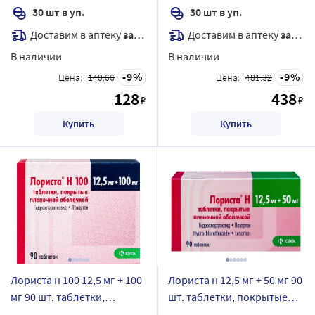
30 шт в уп.
30 шт в уп.
Доставим в аптеку
завтра
Доставим в аптеку
завтра
В наличии
В наличии
9
9
Цена:
140.66
Цена:
481.32
128
438
₽
₽
Купить
Купить
Лориста н 100 12,5 мг + 100
Лориста н 12,5 мг + 50 мг 90
мг 90 шт. таблетки,
шт. таблетки, покрытые
покрытые пленочной
пленочной оболочкой