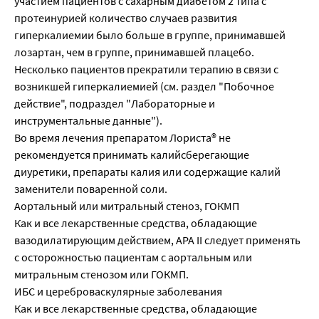
участием пациентов с сахарным диабетом 2 типа с
протеинурией количество случаев развития
гиперкалиемии было больше в группе, принимавшей
лозартан, чем в группе, принимавшей плацебо.
Несколько пациентов прекратили терапию в связи с
возникшей гиперкалиемией (см. раздел "Побочное
действие", подраздел "Лабораторные и
инструментальные данные").
Во время лечения препаратом Лориста® не
рекомендуется принимать калийсберегающие
диуретики, препараты калия или содержащие калий
заменители поваренной соли.
Аортальный или митральный стеноз, ГОКМП
Как и все лекарственные средства, обладающие
вазодилатирующим действием, АРА II следует применять
с осторожностью пациентам с аортальным или
митральным стенозом или ГОКМП.
ИБС и цереброваскулярные заболевания
Как и все лекарственные средства, обладающие