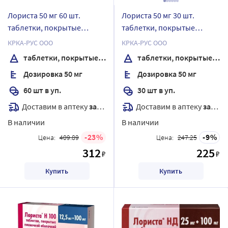
Лориста 50 мг 60 шт.
Лориста 50 мг 30 шт.
таблетки, покрытые
таблетки, покрытые
пленочной оболочкой
пленочной оболочкой
КРКА-РУС ООО
КРКА-РУС ООО
таблетки, покрытые пленочной оболочкой
таблетки, покрытые пленочной оболочкой
Дозировка 50 мг
Дозировка 50 мг
60 шт в уп.
30 шт в уп.
Доставим в аптеку
завтра
Доставим в аптеку
завтра
В наличии
В наличии
23
9
Цена:
409.89
Цена:
247.25
312
225
₽
₽
Купить
Купить