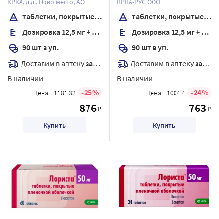
КРКА, д.д., Ново место, АО
КРКА-РУС ООО
оболочкой
таблетки, покрытые пленочной оболочкой
таблетки, покрытые пленочной оболочкой
Дозировка 12,5 мг + 100 мг
Дозировка 12,5 мг + 50 мг
90 шт в уп.
90 шт в уп.
Доставим в аптеку
завтра
Доставим в аптеку
завтра
В наличии
В наличии
25
24
Цена:
1181.32
Цена:
1004.4
876
763
₽
₽
Купить
Купить