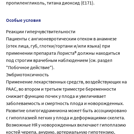
пропиленгликоль, титана диоксид (Е171).
Особые условия
Реакции гиперчувствительности
Пациенты с ангионевротическим отеком в анамнезе
(отек лица, губ, глотки/гортани и/или языка) при
применении препарата Лориста® должны находиться
под строгим врачебным наблюдением (см. раздел
"Побочное действие").
Эмбриотоксичность
Применение лекарственных средств, воздействующих на
РААС, во втором и третьем триместре беременности
снижает функцию почек у плода и увеличивает
заболеваемость и смертность плода и новорожденных.
Развитие олигогидрамниона может быть ассоциировано
с гипоплазией легких у плода и деформациями скелета.
Возможные НЯ у новорожденных включают гипоплазию
костей черепа, анурию, артериальную гипотензию,