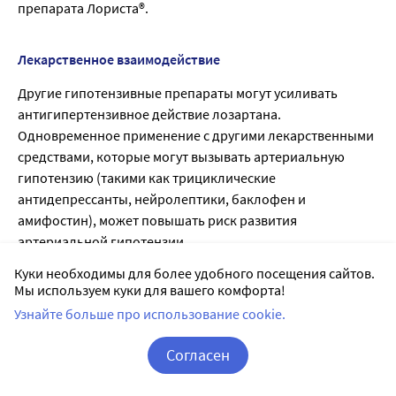
препарата Лориста®.
Лекарственное взаимодействие
Другие гипотензивные препараты могут усиливать
антигипертензивное действие лозартана.
Одновременное применение с другими лекарственными
средствами, которые могут вызывать артериальную
гипотензию (такими как трициклические
антидепрессанты, нейролептики, баклофен и
амифостин), может повышать риск развития
артериальной гипотензии.
В клинических исследованиях по изучению
Куки необходимы для более удобного посещения сайтов.
фармакокинетических взаимодействий лекарственных
Мы используем куки для вашего комфорта!
средств не было выявлено клинически значимых
Узнайте больше про использование cookie.
взаимодействий лозартана с гидрохлоротиазидом,
дигоксином, варфарином, циметидином и
Согласен
фенобарбиталом.
Корзина
Вход / Регистрация
Рифампицин, являясь индуктором метаболизма