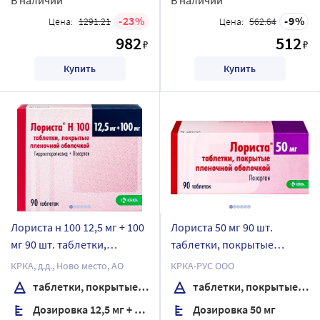
23
9
Цена:
1291.21
Цена:
562.64
982
512
₽
₽
Купить
Купить
Лориста н 100 12,5 мг + 100
Лориста 50 мг 90 шт.
мг 90 шт. таблетки,
таблетки, покрытые
покрытые пленочной
пленочной оболочкой
КРКА, д.д., Ново место, АО
КРКА-РУС ООО
оболочкой
таблетки, покрытые пленочной оболочкой
таблетки, покрытые пленочной оболочкой
Дозировка 12,5 мг + 100 мг
Дозировка 50 мг