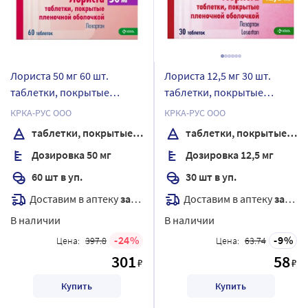
Лориста 50 мг 60 шт.
Лориста 12,5 мг 30 шт.
таблетки, покрытые
таблетки, покрытые
пленочной оболочкой
пленочной оболочкой
КРКА-РУС ООО
КРКА-РУС ООО
таблетки, покрытые пленочной оболочкой
таблетки, покрытые пленочной оболочкой
Дозировка 50 мг
Дозировка 12,5 мг
60 шт в уп.
30 шт в уп.
Доставим в аптеку
завтра
Доставим в аптеку
завтра
В наличии
В наличии
24
9
Цена:
397.8
Цена:
63.74
301
58
₽
₽
Купить
Купить