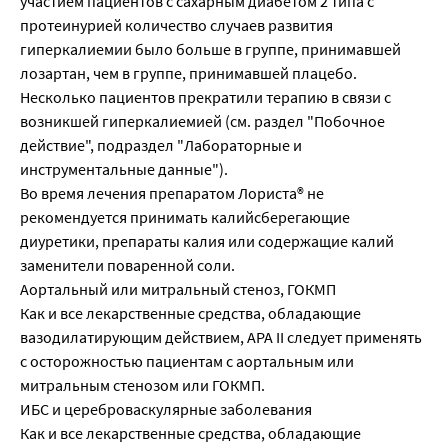
участием пациентов с сахарным диабетом 2 типа с
протеинурией количество случаев развития
гиперкалиемии было больше в группе, принимавшей
лозартан, чем в группе, принимавшей плацебо.
Несколько пациентов прекратили терапию в связи с
возникшей гиперкалиемией (см. раздел "Побочное
действие", подраздел "Лабораторные и
инструментальные данные").
Во время лечения препаратом Лориста® не
рекомендуется принимать калийсберегающие
диуретики, препараты калия или содержащие калий
заменители поваренной соли.
Аортальный или митральный стеноз, ГОКМП
Как и все лекарственные средства, обладающие
вазодилатирующим действием, АРА II следует применять
с осторожностью пациентам с аортальным или
митральным стенозом или ГОКМП.
ИБС и цереброваскулярные заболевания
Как и все лекарственные средства, обладающие