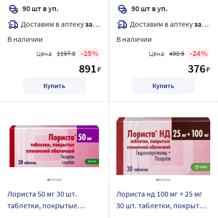
90 шт в уп.
90 шт в уп.
Доставим в аптеку
завтра
Доставим в аптеку
завтра
В наличии
В наличии
25
24
Цена:
1197.8
Цена:
498.9
891
376
₽
₽
Купить
Купить
Лориста 50 мг 30 шт.
Лориста нд 100 мг + 25 мг
таблетки, покрытые
30 шт. таблетки, покрытые
пленочной оболочкой
пленочной оболочкой