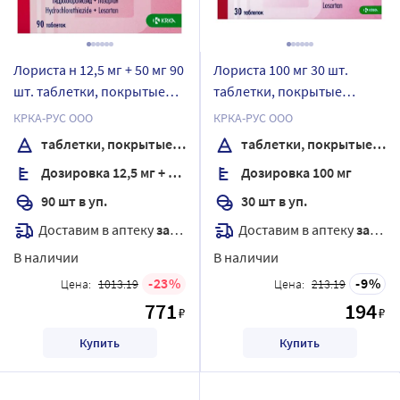
Лориста н 12,5 мг + 50 мг 90
Лориста 100 мг 30 шт.
шт. таблетки, покрытые
таблетки, покрытые
пленочной оболочкой
пленочной оболочкой
КРКА-РУС ООО
КРКА-РУС ООО
таблетки, покрытые пленочной оболочкой
таблетки, покрытые пленочной оболочкой
Дозировка 12,5 мг + 50 мг
Дозировка 100 мг
90 шт в уп.
30 шт в уп.
Доставим в аптеку
завтра
Доставим в аптеку
завтра
В наличии
В наличии
23
9
Цена:
1013.19
Цена:
213.19
771
194
₽
₽
Купить
Купить