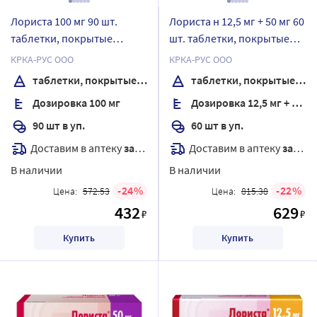
Лориста 100 мг 90 шт.
Лориста н 12,5 мг + 50 мг 60
таблетки, покрытые
шт. таблетки, покрытые
пленочной оболочкой
пленочной оболочкой
КРКА-РУС ООО
КРКА-РУС ООО
таблетки, покрытые пленочной оболочкой
таблетки, покрытые пленочной оболочкой
Дозировка 100 мг
Дозировка 12,5 мг + 50 мг
90 шт в уп.
60 шт в уп.
Доставим в аптеку
завтра
Доставим в аптеку
завтра
В наличии
В наличии
24
22
Цена:
572.53
Цена:
815.38
432
629
₽
₽
Купить
Купить