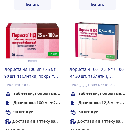
Купить
Купить
Лориста нд 100 мг + 25 мг
Лориста н 100 12,5 мг + 100
90 шт. таблетки, покрытые
мг 30 шт. таблетки,
пленочной оболочкой
покрытые пленочной
КРКА-РУС ООО
КРКА, д.д., Ново место, АО
оболочкой
таблетки, покрытые пленочной оболочкой
таблетки, покрытые пленочной оболочкой
Дозировка 100 мг + 25 мг
Дозировка 12,5 мг + 100 мг
90 шт в уп.
30 шт в уп.
Доставим в аптеку
завтра
Доставим в аптеку
завтра
В наличии
В наличии