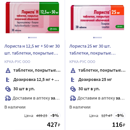
Лориста н 12,5 мг + 50 мг 30
Лориста 25 мг 30 шт.
шт. таблетки, покрытые
таблетки, покрытые
пленочной оболочкой
пленочной оболочкой
КРКА-РУС ООО
КРКА-РУС ООО
таблетки, покрытые пленочной оболочкой
таблетки, покрытые пленочной оболочкой
Дозировка 12,5 мг + 50 мг
Дозировка 25 мг
30 шт в уп.
30 шт в уп.
Доставим в аптеку
завтра
Доставим в аптеку
завтра
В наличии
В наличии
9
9
Цена:
469.23
Цена:
127.47
427
116
₽
₽