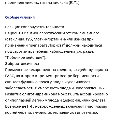
пропиленгликоль, титана диоксид (Е171).
Особые условия
Реакции гиперчувствительности
Пациенты с ангионевротическим отеком в анамнезе
(отек лица, губ, глотки/гортани и/или языка) при
применении препарата Лориста® должны находиться
под строгим врачебным наблюдением (см. раздел
"Побочное действие").
Эмбриотоксичность
Применение лекарственных средств, воздействующих на
РААС, во втором и третьем триместре беременности
снижает функцию почек у плода и увеличивает
заболеваемость и смертность плода и новорожденных.
Развитие олигогидрамниона может быть ассоциировано
с гипоплазией легких у плода и деформациями скелета.
Возможные НЯ у новорожденных включают гипоплазию
костей черепа, анурию, артериальную гипотензию,