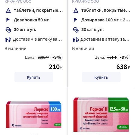
КРКА-РУС ООО
КРКА-РУС ООО
таблетки, покрытые пленочной оболочкой
таблетки, покрытые пленочной оболочкой
Дозировка 50 мг
Дозировка 100 мг + 25 мг
30 шт в уп.
30 шт в уп.
Доставим в аптеку
завтра
Доставим в аптеку
завтра
В наличии
В наличии
9
9
Цена:
230.77
Цена:
701.1
210
638
₽
₽
Купить
Купить