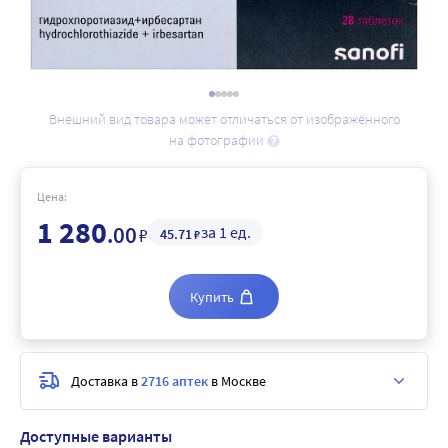
Внешний вид товара может отличаться от изображённого
на фотографии
Цена:
1 280
.00
за 1 ед.
₽
45
.71
₽
Купить
Доставка в
2716 аптек
в Москве
Доступные варианты