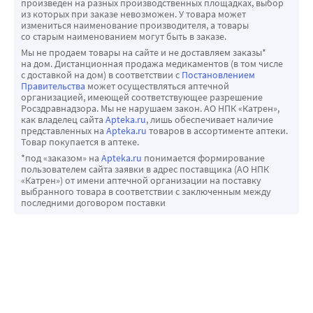
произведен на разных производственных площадках, выбор
ирбесартан/гидрохлоротиазид гипотензивный эффект 
из которых при заказе невозможен. У товара может
измениться наименование производителя, а товары
сохранялся в течение одного года. При отмене 
со старым наименованием могут быть в заказе.
монотерапии ирбесартаном и гидрохлоротиазидом не 
Мы не продаем товары на сайте и не доставляем заказы*
наблюдалось развития рикошетной артериальной 
на дом. Дистанционная продажа медикаментов (в том числе
с доставкой на дом) в соответствии с
Постановлением
гипертензии, однако специального изучения наличия 
Правительства
может осуществляться аптечной
или отсутствия синдрома отмены для препарата 
организацией, имеющей соответствующее разрешение
Росздравнадзора. Мы не нарушаем закон. АО НПК «Катрен»,
Коапровель® не проводилось.
как владелец сайта
Apteka.ru
, лишь обеспечивает наличие
Эффективность препарата Коапровель® не зависит от 
представленных на
Apteka.ru
товаров в ассортименте аптеки.
Товар покупается в аптеке.
возраста и пола.
*под «заказом» на
Apteka.ru
понимается формирование
Пациенты негроидной расы хуже реагируют на 
пользователем сайта заявки в адрес поставщика (АО НПК
монотерапию ирбесартаном (как и на все другие 
«Катрен») от имени аптечной организации на поставку
выбранного товара в соответствии с заключенным между
лекарственные средства, влияющие на РААС). При 
последними договором поставки
назначении ирбесартана одновременно с низкими 
дозами гидрохлоротиазида (например, 12.5 мг/) 
ответная гипотензивная реакция у больных негроидной 
расы близка к таковой у представителей других рас.
Влияние комбинации ирбесартана и гидрохлоротиазида 
на показатели заболеваемости и смертности не 