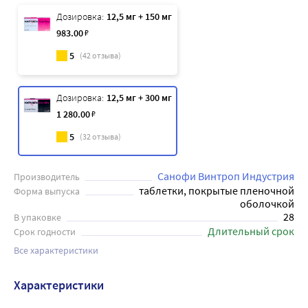
Дозировка:
12,5 мг + 150 мг
983
.00
₽
5
(
42
отзыва)
Дозировка:
12,5 мг + 300 мг
1 280
.00
₽
5
(
32
отзыва)
Санофи Винтроп Индустрия
Производитель
таблетки, покрытые пленочной
Форма выпуска
оболочкой
28
В упаковке
Длительный срок
Срок годности
Все характеристики
Характеристики