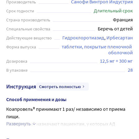
Санофи Винтроп Индустрия
Производитель
Длительный срок
Срок годности
Франция
Страна производитель
Беречь от детей
Специальные свойства
Гидрохлоротиазид
Ирбесартан
Действующее вещество
таблетки, покрытые пленочной 
Форма выпуска
оболочкой
12,5 мг + 300 мг
Дозировка
28
В упаковке
Инструкция
Смотреть полностью
Способ применения и дозы
Коапровель® принимают 1 раз/ независимо от приема 
пищи.
Развернуть
Коапровель® назначают пациентам, у которых АД 
недостаточно контролируется ирбесартаном или 
гидрохлоротиазидом в монотерапии.