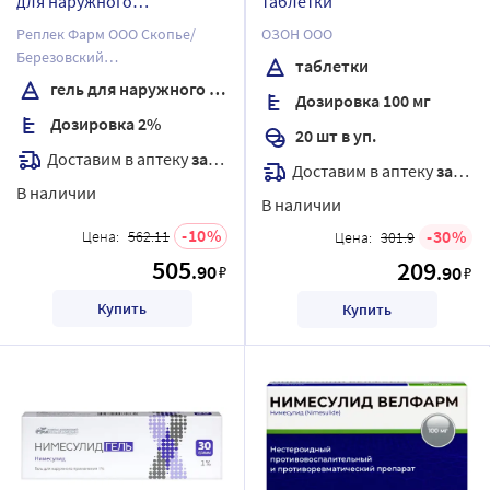
для наружного
таблетки
применения 50 гр
Реплек Фарм ООО Скопье/
ОЗОН ООО
Березовский
таблетки
фармацевтический завод, ЗАО
гель для наружного применения
Дозировка 100 мг
Дозировка 2%
20 шт в уп.
Доставим в аптеку
завтра
Доставим в аптеку
завтра
В наличии
В наличии
10
30
Цена:
562.11
Цена:
301.9
505
209
.90
₽
.90
₽
Купить
Купить