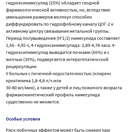
гидроксинимссулид (25%) обладает сходной
фармакологической активностью, но, вследствие
уменьшения размеров молекул способен
диффундировать по гидрофобному каналу ЦОГ-2 к
активному центру связывания метальной группы.
Период полувыведения (Н'1/2) нимесулида составляет
1,56 - 4,95 ч, 4-гидроксинимесулида -2,89-4,78 часа. 4-
гидроксипимесулид выводится почками (65%) и с
желчью (35%), подвергается энтерогепатичсской
рециркуляции.
У больных с почечной недостаточностью (клиренс
креатинина 1,8-4,8 л/ч или
30-80 мл/мин), а также у детей и лиц пожилого возраста
фармакокинетический профиль нимесулида
существенно не меняется.
Особые условия
Риск побочных эффектов может быть снижен при