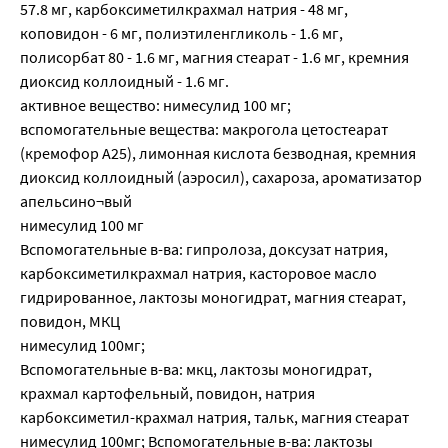
57.8 мг, карбоксиметилкрахмал натрия - 48 мг,
коповидон - 6 мг, полиэтиленгликоль - 1.6 мг,
полисорбат 80 - 1.6 мг, магния стеарат - 1.6 мг, кремния
диоксид коллоидный - 1.6 мг.
активное вещество: нимесулид 100 мг;
вспомогательные вещества: макрогола цетостеарат
(кремофор А25), лимонная кислота безводная, кремния
диоксид коллоидный (аэросил), сахароза, ароматизатор
апельсино¬вый
нимесулид 100 мг
Вспомогательные в-ва: гипролоза, доксузат натрия,
карбоксиметилкрахмал натрия, касторовое масло
гидрированное, лактозы моногидрат, магния стеарат,
повидон, МКЦ
нимесулид 100мг;
Вспомогательные в-ва: мкц, лактозы моногидрат,
крахмал картофельный, повидон, натрия
карбоксиметил-крахмал натрия, тальк, магния стеарат
нимесулид 100мг; Вспомогательные в-ва: лактозы