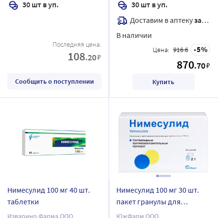
30 шт в уп.
30 шт в уп.
Доставим в аптеку
завтра
В наличии
Последняя цена:
5
Цена:
916.6
108
.20
₽
870
.70
₽
Сообщить о поступлении
Купить
Нимесулид 100 мг 40 шт.
Нимесулид 100 мг 30 шт.
таблетки
пакет гранулы для
приготовления суспензии
Изварино Фарма ООО
ЮжФарм ООО