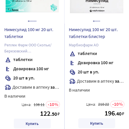
Нимесулид 100 мг 20 шт.
Нимесулид 100 мг 20 шт.
таблетки
таблетки блистер
Реплек Фарм ООО Скопье/
Марбиофарм АО
Березовский
таблетки
фармацевтический завод, ЗАО
таблетки
Дозировка 100 мг
Дозировка 100 мг
20 шт в уп.
20 шт в уп.
Доставим в аптеку
завтра
Доставим в аптеку
завтра
В наличии
В наличии
10
10
Цена:
218.22
Цена:
136.11
196
122
.40
.50
₽
₽
Купить
Купить