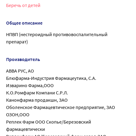
Беречь от детей
Общее описание
НПВП (нестероидный противовоспалительный
препарат)
Производитель
АВВА РУС, АО
Блюфарма-Индустрия Фармацеутика, С.А.
Изварино Фарма,ООО
К.О.Ромфарм Компани С.Р.Л.
Канонфарма продакшн, ЗАО
Оболенское Фармацевтическое предприятие, ЗАО
ОЗОН,ООО
Реплек Фарм ООО Скопье/Березовский
фармацевтически