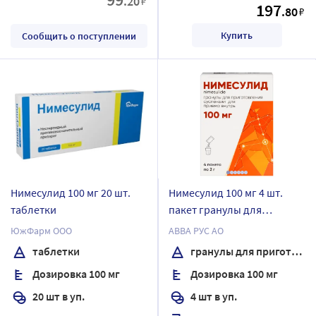
.20
₽
197
.80
₽
Купить
Сообщить о поступлении
Нимесулид 100 мг 20 шт.
Нимесулид 100 мг 4 шт.
таблетки
пакет гранулы для
приготовления суспензии
ЮжФарм ООО
АВВА РУС АО
для приема внутрь
таблетки
гранулы для приготовления суспензии
Дозировка 100 мг
Дозировка 100 мг
20 шт в уп.
4 шт в уп.