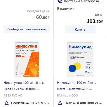
Доставим в аптеку
завтра
В наличии
Последняя цена:
Цена:
60
.90
₽
193
.50
₽
Сообщить о поступлении
Купить
Нимесулид 100 мг 10 шт.
Нимесулид 100 мг 9 шт.
пакет гранулы для
пакет гранулы для
приготовления суспензии
приготовления суспензии
АВВА РУС АО
ЮжФарм ООО
для приема внутрь 2 гр
для приема внутрь 2 гр
гранулы для приготовления суспензии
гранулы для приготовления суспензии