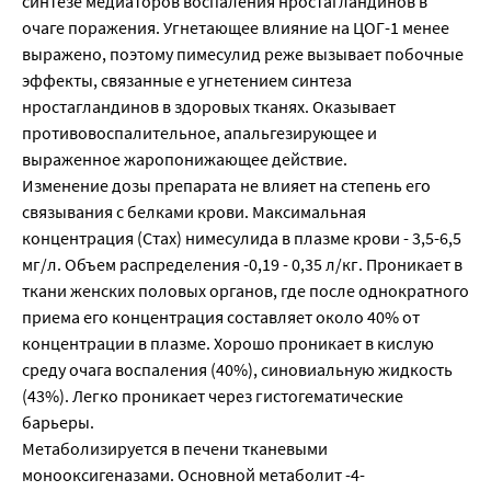
синтезе медиаторов воспаления нростагландинов в
очаге поражения. Угнетающее влияние на ЦОГ-1 менее
выражено, поэтому пимесулид реже вызывает побочные
эффекты, связанные е угнетением синтеза
нростагландинов в здоровых тканях. Оказывает
противовоспалительное, апальгезирующее и
выраженное жаропонижающее действие.
Изменение дозы препарата не влияет на степень его
связывания с белками крови. Максимальная
концентрация (Стах) нимесулида в плазме крови - 3,5-6,5
мг/л. Объем распределения -0,19 - 0,35 л/кг. Проникает в
ткани женских половых органов, где после однократного
приема его концентрация составляет около 40% от
концентрации в плазме. Хорошо проникает в кислую
среду очага воспаления (40%), синовиальную жидкость
(43%). Легко проникает через гистогематические
барьеры.
Метаболизируется в печени тканевыми
монооксигеназами. Основной метаболит -4-