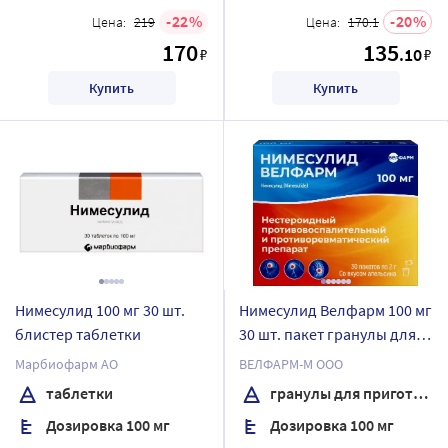
22
20
Цена:
219
Цена:
170.1
170
135
.10
₽
₽
Купить
Купить
Нимесулид 100 мг 30 шт.
Нимесулид Велфарм 100 мг
блистер таблетки
30 шт. пакет гранулы для
приготовления суспензии
Марбиофарм АО
ВЕЛФАРМ-М ООО
для приема внутрь 2 гр
таблетки
гранулы для приготовления суспензии
Дозировка 100 мг
Дозировка 100 мг