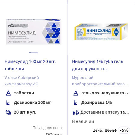
Нимесулид 100 мг 20 шт.
Нимесулид 1% туба гель
таблетки
для наружного
применения 30 гр
Усолье-Сибирский
Муромский
химфармзавод АО
приборостроительный завод
АО
таблетки
гель для наружного применения
Дозировка 100 мг
Дозировка 1%
Доставим в аптеку
завтра
20 шт в уп.
В наличии
Последняя цена:
5
Цена:
208.21
99