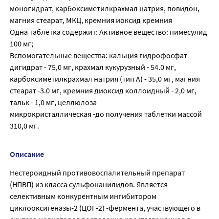
моногидрат, карбоксиметилкрахмал натрия, повидон,
магния стеарат, МКЦ, кремния иоксид кремния
Одна таблетка содержит: Активное вещество: пимесулид
100 мг;
Вспомогательные вещества: кальция гидрофосфат
дигидрат - 75,0 мг, крахмал кукурузный - 54.0 мг,
карбоксиметилкрахмал натрия (тип А) - 35,0 мг, магния
стеарат -3.0 мг, кремния диоксид коллоидный - 2,0 мг,
тальк - 1,0 мг, целлюлоза
микрокристаллическая -до получения таблетки массой
310,0 мг.
Описание
Нестероидный противовоспалительный препарат
(НПВП) из класса сульфонанилидов. Является
селективным конкурентным ингибитором
циклооксигеназы-2 (ЦОГ-2) -фермента, участвующего в