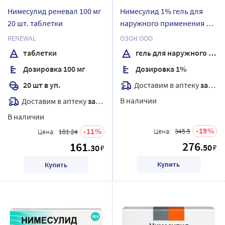
Нимесулид реневал 100 мг
Нимесулид 1% гель для
20 шт. таблетки
наружного применения 20
гр
RENEWAL
ОЗОН ООО
таблетки
гель для наружного применения
Дозировка 100 мг
Дозировка 1%
Доставим в аптеку
завтра
20 шт в уп.
В наличии
Доставим в аптеку
завтра
В наличии
19
11
Цена:
345.5
Цена:
181.24
276
161
.50
.30
₽
₽
Купить
Купить