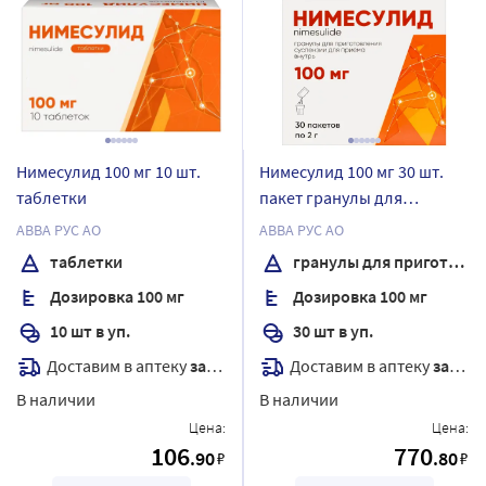
Нимесулид 100 мг 10 шт.
Нимесулид 100 мг 30 шт.
таблетки
пакет гранулы для
приготовления суспензии
АВВА РУС АО
АВВА РУС АО
для приема внутрь 2 гр
таблетки
гранулы для приготовления суспензии
Дозировка 100 мг
Дозировка 100 мг
10 шт в уп.
30 шт в уп.
Доставим в аптеку
завтра
Доставим в аптеку
завтра
В наличии
В наличии
Цена:
Цена:
106
770
.90
.80
₽
₽