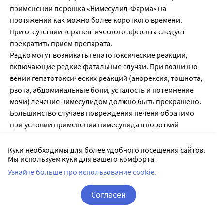
применении порошка «Нимесулид-Фарма» на
протяжении как можно более короткого времени.
При отсутствии терапевтического эффекта следует
прекратить прием препарата.
Редко могут возникать гепатотоксические реакции,
вкпючающие редкие фатальные случаи. При возникно­
вении гепатотоксических реакций (анорексия, тошнота,
рвота, абдоминальные бопи, усталость и потемнение
мочи) лечение нимесулидом должно быть прекращено.
Большинство случаев повреждения печени обратимо
при условии применения нимесупида в короткий
период.
Следует избегать одновременного приема нимесулида с
Куки необходимы для более удобного посещения сайтов.
Мы используем куки для вашего комфорта!
другими гепатотоксическими средствами и алкоголем, в
связи с повышением риска гепатотоксических реакций.
Узнайте больше про использование cookie.
Нимесулид с осторожностью применяют с другими
Согласен
анальгетиками. Одновременное применение с другими
НПВС не рекомендуется.
Корзина
Вход / Регистрация