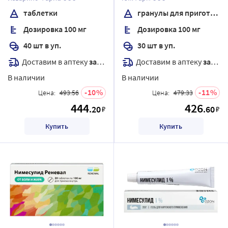
для приема внутрь 2 гр
таблетки
гранулы для приготовления суспензии
Дозировка 100 мг
Дозировка 100 мг
40 шт в уп.
30 шт в уп.
Доставим в аптеку
завтра
Доставим в аптеку
завтра
В наличии
В наличии
10
11
Цена:
493.56
Цена:
479.33
444
426
.20
.60
₽
₽
Купить
Купить