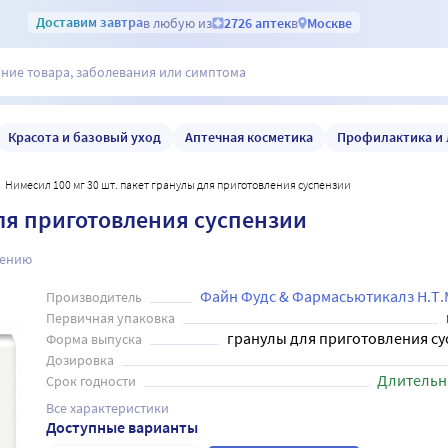
Доставим
завтра
в любую из
2726 аптек
в
Москве
Красота и базовый уход
Аптечная косметика
Профилактика и 
Нимесил 100 мг 30 шт. пакет гранулы для приготовления суспензии
для приготовления суспензии
нению
Файн Фудс & Фармасьютикалз Н.Т.М
Производитель
Первичная упаковка
гранулы для приготовления су
Форма выпуска
Дозировка
Длительн
Срок годности
Все характеристики
Доступные варианты