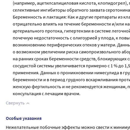
(например, ацетилсалициловая кислота, клопидогрел),
селективные ингибиторы обратного захвата серотонина 
Беременность и лактация: Как и другие препараты из к
отрицательно влиять на течение беременности и/или н
артериального протока, гипертензии в системе легочно
почечную недостаточность с олигоурией у плода, к по
возникновению периферических отеков у матери. Данны
о возможном увеличении риска самопроизвольного абор
на ранних сроках беременности средств, блокирующих 
сосудистой системы увеличивается примерно с 1 % до 1,5
применения. Данных о проникновении нимесулида в гру
беременности и в период грудного вскармливания прот
женскую фертильность и не рекомендуется женщинам,
консультация с лечащим врачом.
Свернуть
Особые указания
Нежелательные побочные эффекты можно свести к минимум