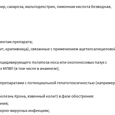
р, сахароза, мальтодекстрин, лимонная кислота безводная, 
нентам препарата;
нит, крапивница), связанные с применением ацетилсалицилово
ецидивирующего полипоза носа или околоносовых пазух с
МПВП (в том числе в анамнезе);
препаратами с потенциальной гепатотоксичностью (например
олезнь Крона, язвенный колит) в фазе обострения:
ания;
торно-вирусных инфекциях;