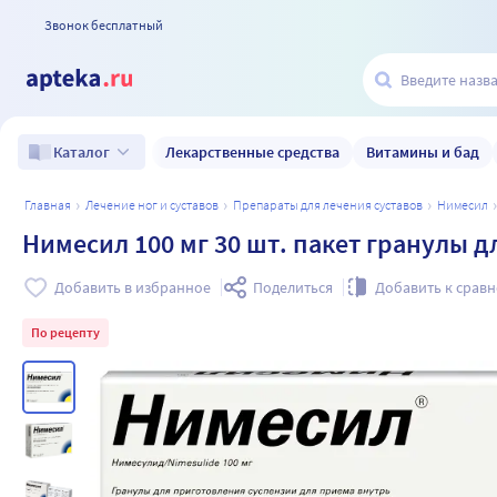
Звонок бесплатный
Лекарственные средства
Витамины и бад
Каталог
главная
лечение ног и суставов
препараты для лечения суставов
нимесил
Нимесил 100 мг 30 шт. пакет гранулы 
Добавить в избранное
Поделиться
Добавить к срав
По рецепту