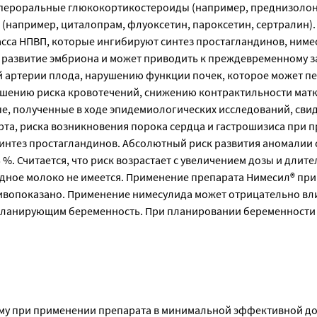
 пероральные глюкокортикостероиды (например, преднизолон
(например, циталопрам, флуоксетин, пароксетин, сертралин).
ласса НПВП, которые ингибируют синтез простагландинов, ним
а развитие эмбриона и может приводить к преждевременному 
й артерии плода, нарушению функции почек, которое может пе
вышению риска кровотечений, снижению контрактильности матк
е, полученные в ходе эпидемиологических исследований, сви
та, риска возникновения порока сердца и гастрошизиса при 
синтез простагландинов. Абсолютный риск развития аномалии 
 %. Считается, что риск возрастает с увеличением дозы и длит
дное молоко не имеется. Применение препарата Нимесил® при
ивопоказано. Применение нимесулида может отрицательно вл
 планирующим беременность. При планировании беременности
у при применении препарата в минимальной эффективной доз