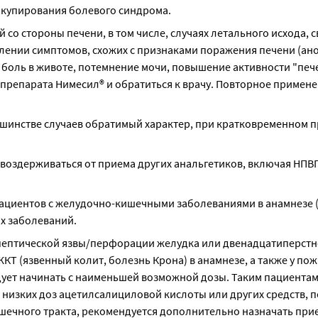
купирования болевого синдрома.
со стороны печени, в том числе, случаях летального исхода, св
нии симптомов, схожих с признаками поражения печени (анор
 боль в животе, потемнение мочи, повышение активности "печ
препарата Нимесил® и обратиться к врачу. Повторное примене
ьшинстве случаев обратимый характер, при кратковременном п
оздерживаться от приема других анальгетиков, включая НПВП 
пациентов с желудочно-кишечными заболеваниями в анамнезе (
их заболеваний.
пептической язвы/перфорации желудка или двенадцатиперстн
Т (язвенный колит, болезнь Крона) в анамнезе, а также у пож
ует начинать с наименьшей возможной дозы. Таким пациентам,
низких доз ацетилсалициловой кислоты или других средств, 
ечного тракта, рекомендуется дополнительно назначать прие