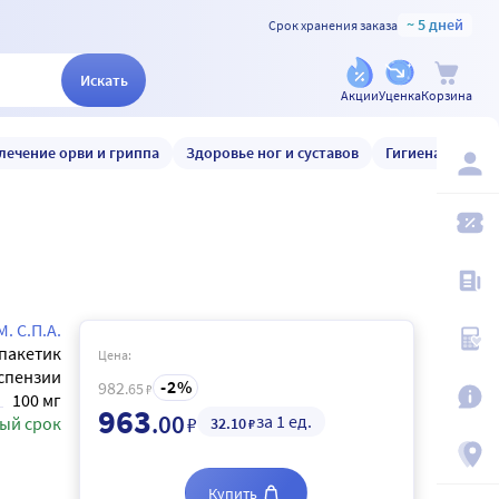
~ 5 дней
Срок хранения заказа
Искать
Акции
Уценка
Корзина
лечение орви и гриппа
Здоровье ног и суставов
Гигиена и уход
. С.П.А.
пакетик
Цена:
спензии
2
982
.65
₽
100 мг
963
.00
за 1 ед.
₽
ый срок
32
.10
₽
Купить