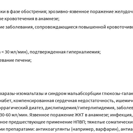
ки в фазе обострения; эрозивно-язвенное поражение желудоч
е кровотечения в анамнезе;
гие заболевания, сопровождающиеся повышенной кровоточив
 < 30 мл/мин), подтвержденная гиперкалиемия;
евание печени;
харазы-изомальтазы и синдром мальабсорбции глюкозы-галак
иабет, компенсированная сердечная недостаточность, ишемич
моррагический диатез, дислипидемия/гиперлипидемия, заболе
30-60 мл/мин. Язвенное поражение ЖКТ в анамнезе; инфекция
тельное предшествующее применение НПВП; тяжелые соматически
и препаратами: антикоагулянты (например, варфарин), анти