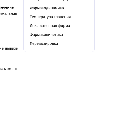
ечение 
Фармакодинамика
имальная 
Температура хранения
Лекарственная форма
Фармакокинетика
Передозировка
к и вывихи
на момент