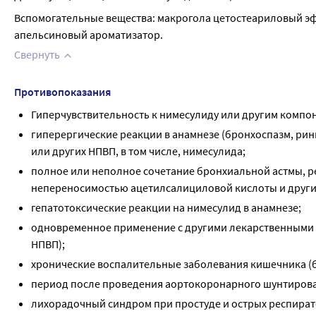
Вспомогательные вещества: макрогола цетостеариловый эфи
апельсиновый ароматизатор.
Свернуть
Противопоказания
Гиперчувствительность к нимесулиду или другим компо
гиперергические реакции в анамнезе (бронхоспазм, ри
или других НПВП, в том числе, нимесулида;
полное или неполное сочетание бронхиальной астмы, р
непереносимостью ацетилсалициловой кислоты и других 
гепатотоксические реакции на нимесулид в анамнезе;
одновременное применение с другими лекарственными 
НПВП);
хронические воспалительные заболевания кишечника (б
период после проведения аортокоронарного шунтиров
лихорадочный синдром при простуде и острых респира