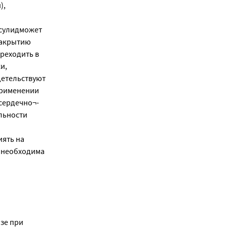
),
есулидможет
закрытию
реходить в
и,
детельствуют
применении
сердечно¬-
ельности
иять на
 необходима
е при 