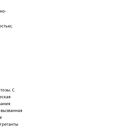
но-
остью;
тозы. С
еская
вания
, вызванная
е
агреганты