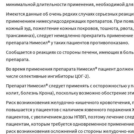
минимальной длительности применения, необходимой для 
Имеются данные об очень редких случаях серьезных реакций 
применением нимесулидсодержащих препаратов. При появле
кожный зуд, пожелтение кожных покровов, тошнота, рвота,
трансаминаз), следует немедленно прекратить применение 
препарата Нимесил® у таких пациентов противопоказано.
Сообщается о реакциях со стороны печени, имеющих в бол
препарата.
Во время применения препарата Нимесил® пациент должен в
числе селективные ингибиторы ЦОГ-2).
Препарат Нимесил® следует применять с осторожностью у 
колит, болезнь Крона), поскольку возможно обострение эт
Риск возникновения желудочно-кишечного кровотечения, 
повышается у пациентов с наличием язвенного поражения ЖК
пациентов, с увеличением дозы НПВП, поэтому лечение след
пациентам, которым требуется одновременное применение 
риск возникновения осложнений со стороны желудочно-киш