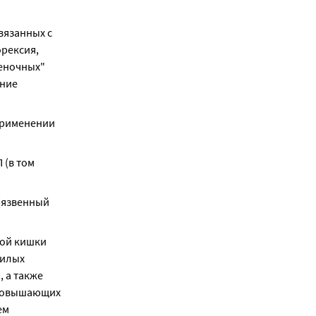
язанных с 
ексия, 
еночных" 
ние 
рименении 
(в том 
язвенный 
ой кишки 
илых 
 а также 
повышающих 
м 