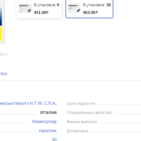
В упаковке:
9
В упаковке:
30
451
.00
₽
963
.00
₽
афии
ывы
асьютикалз Н.Т.М. С.П.А.
Срок годности
Италия
Специальные свойства
Нимесулид
Форма выпуска
пакетик
Дозировка
30