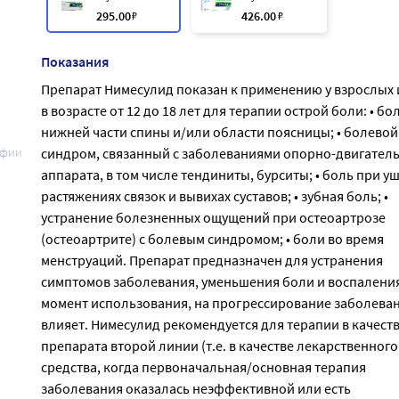
295
.00
₽
426
.00
₽
Показания
Препарат Нимесулид показан к применению у взрослых 
в возрасте от 12 до 18 лет для терапии острой боли: • бол
нижней части спины и/или области поясницы; • болевой
афии
синдром, связанный с заболеваниями опорно-двигател
аппарата, в том числе тендиниты, бурситы; • боль при у
растяжениях связок и вывихах суставов; • зубная боль; •
устранение болезненных ощущений при остеоартрозе
(остеоартрите) с болевым синдромом; • боли во время
менструаций. Препарат предназначен для устранения
симптомов заболевания, уменьшения боли и воспаления
момент использования, на прогрессирование заболеван
влияет. Нимесулид рекомендуется для терапии в качест
препарата второй линии (т.е. в качестве лекарственного
средства, когда первоначальная/основная терапия
заболевания оказалась неэффективной или есть