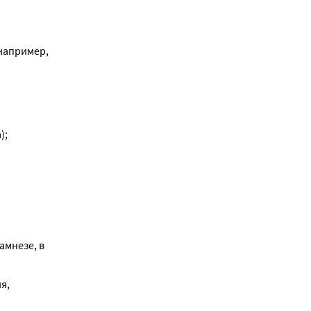
например, 
);
мнезе, в 
, 