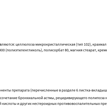
яются: целлюлоза микрокристаллическая (тип 102), крахмал 
400 (полиэтиленгликоль), полисорбат 80, магния стеарат, крем
оненты препарата (перечисленные в разделе 6 листка-вкладыш
е сочетание бронхиальной астмы, рецидивирующего полипоза но
 кислоты и других нестероидных противовоспалительных пре