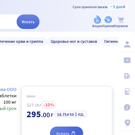
~ 5 дней
Срок хранения заказа
Искать
Акции
Уценка
Корзина
лечение орви и гриппа
Здоровье ног и суставов
Гигиена и уход
рма ООО
аблетки
Цена:
100 мг
10
327
.78
₽
ый срок
295
.00
за 1 ед.
₽
14
.75
₽
Купить