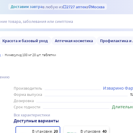
Доставим
завтра
в любую из
2727 аптек
в
Москва
Красота и базовый уход
Аптечная косметика
Профилактика и 
д
Нимесулид 100 мг 20 шт. таблетки
нению
Изварино Фа
Производитель
т
Форма выпуска
Дозировка
Длительн
Срок годности
Все характеристики
Доступные варианты
В упаковке:
20
В упаковке:
40