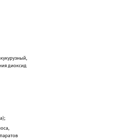
кукурузный, 
ния диоксид 
а);
са, 
паратов 