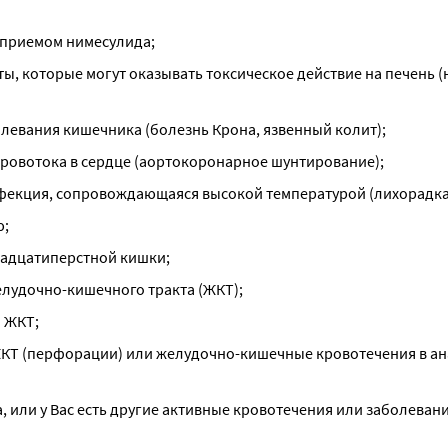
е приемом нимесулида;
ы, которые могут оказывать токсическое действие на печень (
олевания кишечника (болезнь Крона, язвенный колит);
кровотока в сердце (аортокоронарное шунтирование);
инфекция, сопровождающаяся высокой температурой (лихорадка
ю;
енадцатиперстной кишки;
елудочно-кишечного тракта (ЖКТ);
я ЖКТ;
 ЖКТ (перфорации) или желудочно-кишечные кровотечения в ана
, или у Вас есть другие активные кровотечения или заболевания