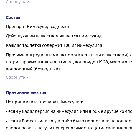
Свернуть
Состав
Препарат Нимесулид содержит
Действующим веществом является нимесулид.
Каждая таблетка содержит 100 мг нимесулида.
Прочими ингредиентами (вспомогательными веществами) явл
натрия крахмалгликолят (тип А), коповидон К-28, макрогол 
коллоидный (безводный).
Свернуть
Противопоказания
Не принимайте препарат Нимесулид:
• если у Вас аллергия на нимесулид или любые другие комп
• если у Вас есть или когда-либо было полное или неполно
околоносовых пазух и непереносимость ацетилсалициловой