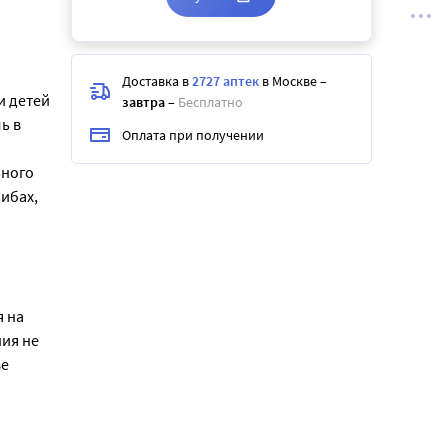
Доставка в
2727 аптек
в Москве
–
и детей
завтра
–
Бесплатно
ь в
Оплата при получении
ьного
шибах,
 на
ия не
ве