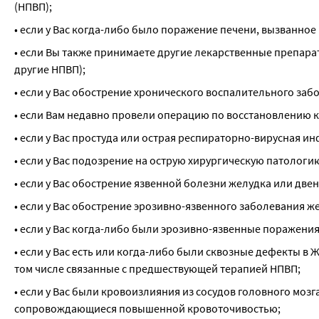
(НПВП);
• если у Вас когда-либо было поражение печени, вызванно
• если Вы также принимаете другие лекарственные препарат
другие НПВП);
• если у Вас обострение хронического воспалительного заб
• если Вам недавно провели операцию по восстановлению 
• если у Вас простуда или острая респираторно-вирусная 
• если у Вас подозрение на острую хирургическую патологи
• если у Вас обострение язвенной болезни желудка или дв
• если у Вас обострение эрозивно-язвенного заболевания ж
• если у Вас когда-либо были эрозивно-язвенные поражени
• если у Вас есть или когда-либо были сквозные дефекты в
том числе связанные с предшествующей терапией НПВП;
• если у Вас были кровоизлияния из сосудов головного мозга
сопровождающиеся повышенной кровоточивостью;